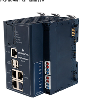
st
Removed from wishlist
0