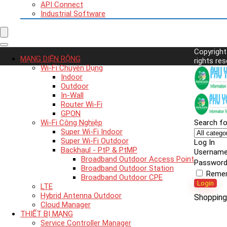
API Connect
Industrial Software
Copyrigh
MẠNG DIỆN RỘNG
rights res
Wi-Fi Chuyên Dụng
Indoor
Outdoor
In-Wall
Router Wi-Fi
GPON
Wi-Fi Công Nghiệp
Search fo
Super Wi-Fi Indoor
Super Wi-Fi Outdoor
Log In
Backhaul - PtP & PtMP
Usernam
Broadband Outdoor Access Point
Passwor
Broadband Outdoor Station
Reme
Broadband Outdoor CPE
Login
LTE
Hybrid Antenna Outdoor
Shopping
Cloud Manager
THIẾT BỊ MẠNG
Service Controller Manager