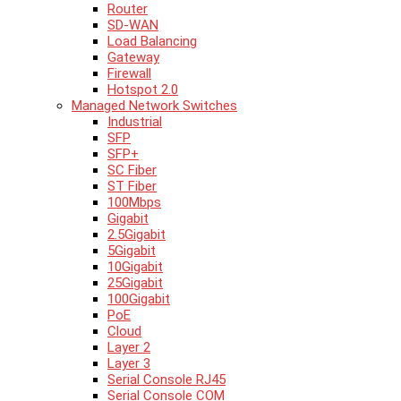
Router
SD-WAN
Load Balancing
Gateway
Firewall
Hotspot 2.0
Managed Network Switches
Industrial
SFP
SFP+
SC Fiber
ST Fiber
100Mbps
Gigabit
2.5Gigabit
5Gigabit
10Gigabit
25Gigabit
100Gigabit
PoE
Cloud
Layer 2
Layer 3
Serial Console RJ45
Serial Console COM