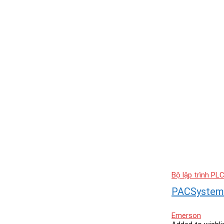
Bộ lập trình PL
PACSystems
Emerson