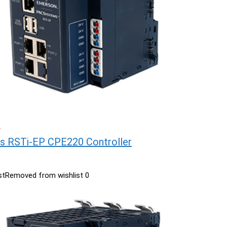
C
 RSTi-EP CPE220 Controller
st
Removed from wishlist
0