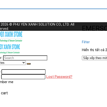
t 2026 © PHU YEN XANH SOLUTION CO., LTD. All
EMERS
erved.
Filter
Hiển thị tất cả 
r:
e
d
Lost Password?
mber me
 cart