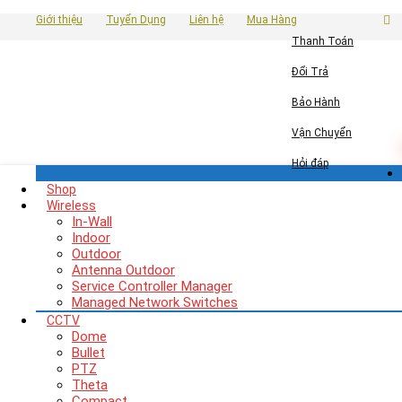
Giới thiệu
Tuyển Dụng
Liên hệ
Mua Hàng
Thanh Toán
Đổi Trả
Bảo Hành
Vận Chuyển
Hỏi đáp
Shop
Wireless
In-Wall
Indoor
Outdoor
Antenna Outdoor
Service Controller Manager
Managed Network Switches
CCTV
Dome
Bullet
PTZ
Theta
Compact