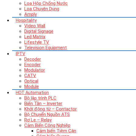
Loa Hộp Chống Nước
Loa Chuyên Dụng
Amply
Hospitality
Video Wall
Digital Signage
Led Matrix
Lifestyle TV
Television Equipment
IPTV
Decoder
Encoder
Modulator
CATV
Optical
Module
HOT
Automation
Bộ lập trình PLC
Biến Tần – Inverter
Khởi động từ – Contactor
Bộ Chuyển Nguồn ATS
Rơ Le – Relay
Cảm Biến Công Nghiệp
Cảm biến Tiệm Cận