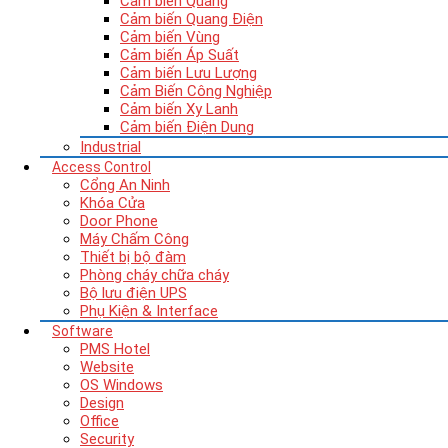
Cảm biến Quang
Cảm biến Quang Điện
Cảm biến Vùng
Cảm biến Áp Suất
Cảm biến Lưu Lượng
Cảm Biến Công Nghiệp
Cảm biến Xy Lanh
Cảm biến Điện Dung
Industrial
Access Control
Cổng An Ninh
Khóa Cửa
Door Phone
Máy Chấm Công
Thiết bị bộ đàm
Phòng cháy chữa cháy
Bộ lưu điện UPS
Phụ Kiện & Interface
Software
PMS Hotel
Website
OS Windows
Design
Office
Security