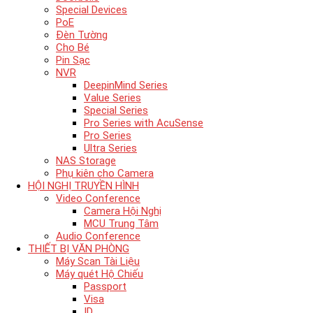
Special Devices
PoE
Đèn Tường
Cho Bé
Pin Sạc
NVR
DeepinMind Series
Value Series
Special Series
Pro Series with AcuSense
Pro Series
Ultra Series
NAS Storage
Phụ kiên cho Camera
HỘI NGHỊ TRUYỀN HÌNH
Video Conference
Camera Hội Nghị
MCU Trung Tâm
Audio Conference
THIẾT BỊ VĂN PHÒNG
Máy Scan Tài Liệu
Máy quét Hộ Chiếu
Passport
Visa
ID