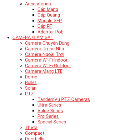
Accessories
Cáp Mạng
Cáp Quang
Module SFP
Cáp RF
Adapter PoE
CAMERA GIÁM SÁT
Camera Chuyên Dụng
Camera Trong Nhà
Camera Ngoài Trời
Camera Wi-Fi Indoor
Camera Wi-Fi Outdoor
Camera Mạng LTE
Dome
Bullet
Solar
PTZ
TandemVu PTZ Cameras
Ultra Series
Value Series
Pro Series
Special Series
Theta
Compact
Doorbells