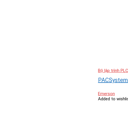
Bộ lập trình PL
PACSystems
Emerson
Added to wishli