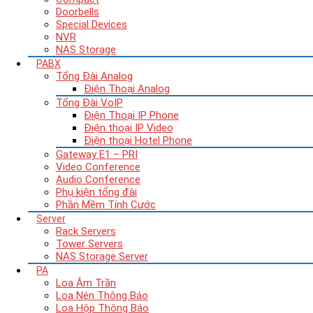
Doorbells
Special Devices
NVR
NAS Storage
PABX
Tổng Đài Analog
Điện Thoại Analog
Tổng Đài VoIP
Điện Thoại IP Phone
Điện thoại IP Video
Điện thoại Hotel Phone
Gateway E1 – PRI
Video Conference
Audio Conference
Phụ kiện tổng đài
Phần Mềm Tính Cước
Server
Rack Servers
Tower Servers
NAS Storage Server
PA
Loa Âm Trần
Loa Nén Thông Báo
Loa Hộp Thông Báo