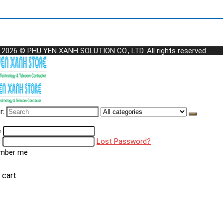
 2026 © PHU YEN XANH SOLUTION CO., LTD. All rights reserved.
r:
e
d
Lost Password?
mber me
 cart