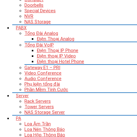
Doorbells
Special Devices
NVR
NAS Storage
PABX
Tổng Đài Analog
Điện Thoại Analog
Tổng Đài VoIP
Điện Thoại IP Phone
Điện thoại IP Video
Điện thoại Hotel Phone
Gateway E1 – PRI
Video Conference
Audio Conference
Phụ kiện tổng đài
Phần Mềm Tính Cước
Server
Rack Servers
Tower Servers
NAS Storage Server
PA
Loa Âm Trần
Loa Nén Thông Báo
Loa Hộp Thông Báo