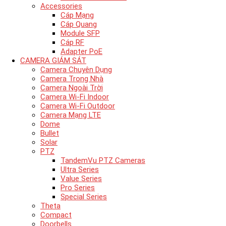
Accessories
Cáp Mạng
Cáp Quang
Module SFP
Cáp RF
Adapter PoE
CAMERA GIÁM SÁT
Camera Chuyên Dụng
Camera Trong Nhà
Camera Ngoài Trời
Camera Wi-Fi Indoor
Camera Wi-Fi Outdoor
Camera Mạng LTE
Dome
Bullet
Solar
PTZ
TandemVu PTZ Cameras
Ultra Series
Value Series
Pro Series
Special Series
Theta
Compact
Doorbells