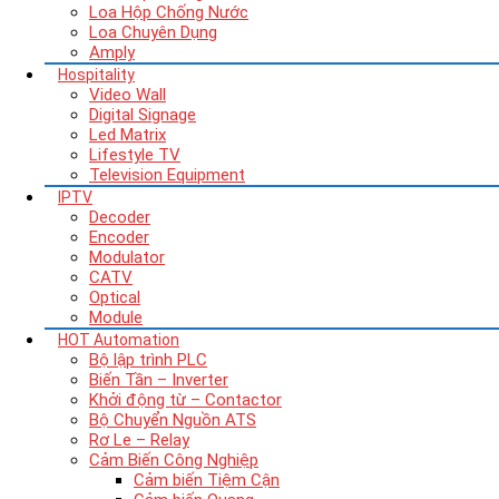
Loa Hộp Chống Nước
Loa Chuyên Dụng
Amply
Hospitality
Video Wall
Digital Signage
Led Matrix
Lifestyle TV
Television Equipment
IPTV
Decoder
Encoder
Modulator
CATV
Optical
Module
HOT
Automation
Bộ lập trình PLC
Biến Tần – Inverter
Khởi động từ – Contactor
Bộ Chuyển Nguồn ATS
Rơ Le – Relay
Cảm Biến Công Nghiệp
Cảm biến Tiệm Cận