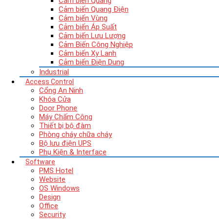
Cảm biến Quang
Cảm biến Quang Điện
Cảm biến Vùng
Cảm biến Áp Suất
Cảm biến Lưu Lượng
Cảm Biến Công Nghiệp
Cảm biến Xy Lanh
Cảm biến Điện Dung
Industrial
Access Control
Cổng An Ninh
Khóa Cửa
Door Phone
Máy Chấm Công
Thiết bị bộ đàm
Phòng cháy chữa cháy
Bộ lưu điện UPS
Phụ Kiện & Interface
Software
PMS Hotel
Website
OS Windows
Design
Office
Security