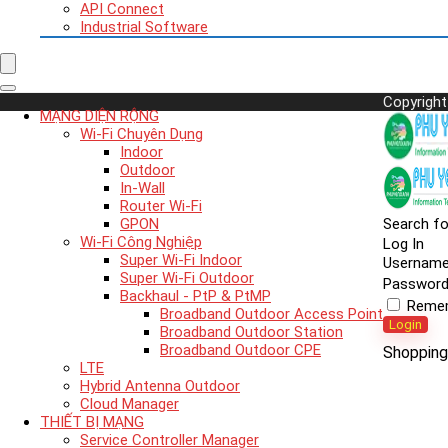
API Connect
Industrial Software
Copyright
MẠNG DIỆN RỘNG
Wi-Fi Chuyên Dụng
Indoor
Outdoor
In-Wall
Router Wi-Fi
GPON
Search fo
Wi-Fi Công Nghiệp
Log In
Super Wi-Fi Indoor
Usernam
Super Wi-Fi Outdoor
Passwor
Backhaul - PtP & PtMP
Reme
Broadband Outdoor Access Point
Login
Broadband Outdoor Station
Broadband Outdoor CPE
Shopping
LTE
Hybrid Antenna Outdoor
Cloud Manager
THIẾT BỊ MẠNG
Service Controller Manager