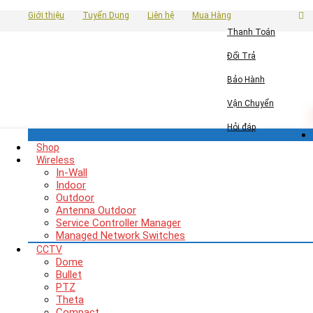
Giới thiệu
Tuyển Dụng
Liên hệ
Mua Hàng
Thanh Toán
Đổi Trả
Bảo Hành
Vận Chuyển
Hỏi đáp
Shop
Wireless
In-Wall
Indoor
Outdoor
Antenna Outdoor
Service Controller Manager
Managed Network Switches
CCTV
Dome
Bullet
PTZ
Theta
Compact