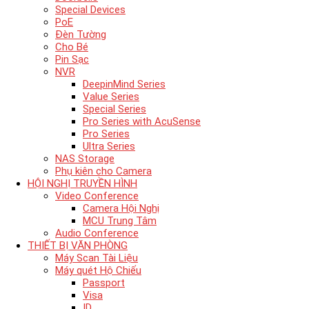
Special Devices
PoE
Đèn Tường
Cho Bé
Pin Sạc
NVR
DeepinMind Series
Value Series
Special Series
Pro Series with AcuSense
Pro Series
Ultra Series
NAS Storage
Phụ kiên cho Camera
HỘI NGHỊ TRUYỀN HÌNH
Video Conference
Camera Hội Nghị
MCU Trung Tâm
Audio Conference
THIẾT BỊ VĂN PHÒNG
Máy Scan Tài Liệu
Máy quét Hộ Chiếu
Passport
Visa
ID