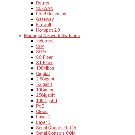
Router
SD-WAN
Load Balancing
Gateway
Firewall
Hotspot 2.0
Managed Network Switches
Industrial
SFP
SFP+
SC Fiber
ST Fiber
100Mbps
Gigabit
2.5Gigabit
5Gigabit
10Gigabit
25Gigabit
100Gigabit
PoE
Cloud
Layer 2
Layer 3
Serial Console RJ45
Serial Console COM