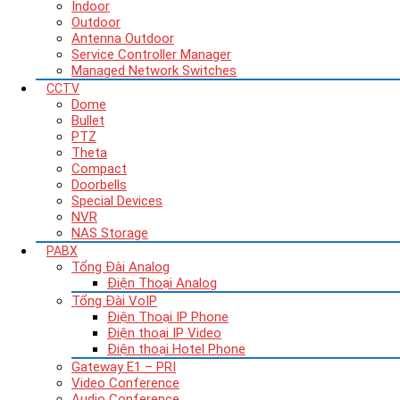
Indoor
Outdoor
Antenna Outdoor
Service Controller Manager
Managed Network Switches
CCTV
Dome
Bullet
PTZ
Theta
Compact
Doorbells
Special Devices
NVR
NAS Storage
PABX
Tổng Đài Analog
Điện Thoại Analog
Tổng Đài VoIP
Điện Thoại IP Phone
Điện thoại IP Video
Điện thoại Hotel Phone
Gateway E1 – PRI
Video Conference
Audio Conference