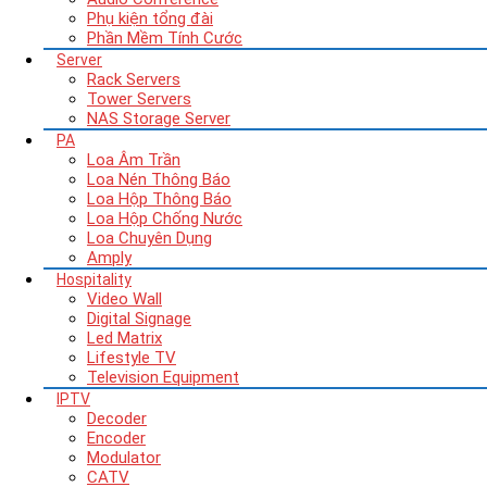
Phụ kiện tổng đài
Phần Mềm Tính Cước
Server
Rack Servers
Tower Servers
NAS Storage Server
PA
Loa Âm Trần
Loa Nén Thông Báo
Loa Hộp Thông Báo
Loa Hộp Chống Nước
Loa Chuyên Dụng
Amply
Hospitality
Video Wall
Digital Signage
Led Matrix
Lifestyle TV
Television Equipment
IPTV
Decoder
Encoder
Modulator
CATV