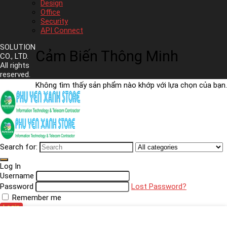
Design
Office
Security
API Connect
SOLUTION
Cảm Biến Thông Minh
CO., LTD.
All rights
reserved.
Không tìm thấy sản phẩm nào khớp với lựa chọn của bạn.
Search for:
Log In
Username
Password
Lost Password?
Remember me
Login
Shopping cart