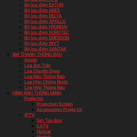
Bộ lưu điện EATON
Bộ lưu điện ARES
Bộ lưu điện DELTA
Bộ lưu điện APOLLO
Bộ lưu điện HYUNDAI
Bộ lưu điện SOROTEC
Bộ lưu điện EMERSON
Bộ lưu điện INVT
Bộ lưu điện SANTAK
ÂM THANH THÔNG BÁO
Amply
Loa Âm Trần
Loa Chuyên Dụng
Loa Nén Thông Báo
Loa Hộp Chống Nước
Loa Hộp Thông Báo
HÌNH ẢNH THÔNG MINH
Projector
Projection Screen
Accessories Projector
IPTV
Set Top Box
CATV
Optical