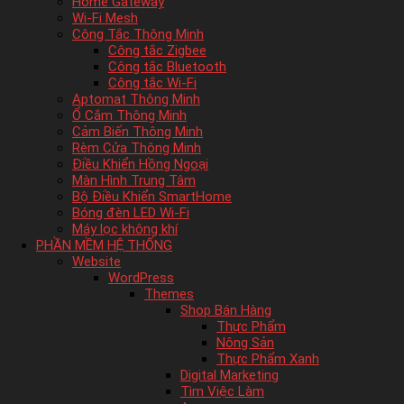
Home Gateway
Wi-Fi Mesh
Công Tắc Thông Minh
Công tắc Zigbee
Công tắc Bluetooth
Công tắc Wi-Fi
Aptomat Thông Minh
Ổ Cắm Thông Minh
Cảm Biến Thông Minh
Rèm Cửa Thông Minh
Điều Khiển Hồng Ngoại
Màn Hình Trung Tâm
Bộ Điều Khiển SmartHome
Bóng đèn LED Wi-Fi
Máy lọc không khí
PHẦN MỀM HỆ THỐNG
Website
WordPress
Themes
Shop Bán Hàng
Thực Phẩm
Nông Sản
Thực Phẩm Xanh
Digital Marketing
Tìm Việc Làm