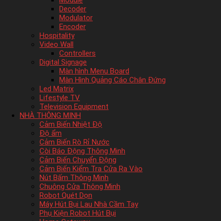
Module
Decoder
Modulator
Encoder
Hospitality
Video Wall
Controllers
Digital Signage
Màn hình Menu Board
Màn Hình Quảng Cáo Chân Đứng
Led Matrix
Lifestyle TV
Television Equipment
NHÀ THÔNG MINH
Cảm Biến Nhiệt Độ
Độ ẩm
Cảm Biến Rò Rỉ Nước
Còi Báo Động Thông Minh
Cảm Biến Chuyển Động
Cảm Biến Kiểm Tra Cửa Ra Vào
Nút Bấm Thông Minh
Chuông Cửa Thông Minh
Robot Quét Dọn
Máy Hút Bụi Lau Nhà Cầm Tay
Phụ Kiện Robot Hút Bụi