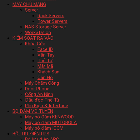
MÁY CHỦ MẠNG
Server
Rack Servers
Tower Servers
NAS Storage Server
WorkStation
KIỂM SOÁT RA VÀO
Khóa Cửa
Face ID
Vân Tay
Thẻ Từ
Mật Mã
Khách Sạn
Căn Hộ
Máy Chấm Công
Door Phone
Cổng An Ninh
Đầu đọc Thẻ Từ
Phụ Kiện & Interface
BỘ ĐÀM VÔ TUYẾN
Máy bộ đàm KENWOOD
Máy bộ đàm MOTOROLA
Máy bộ đàm ICOM
BỘ LƯU ĐIỆN UPS
Bộ lưu điện APC