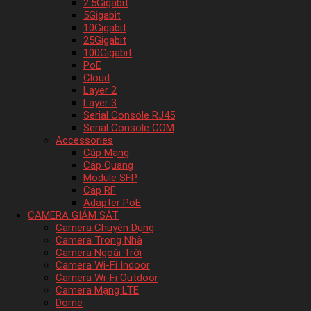
2.5Gigabit
5Gigabit
10Gigabit
25Gigabit
100Gigabit
PoE
Cloud
Layer 2
Layer 3
Serial Console RJ45
Serial Console COM
Accessories
Cáp Mạng
Cáp Quang
Module SFP
Cáp RF
Adapter PoE
CAMERA GIÁM SÁT
Camera Chuyên Dụng
Camera Trong Nhà
Camera Ngoài Trời
Camera Wi-Fi Indoor
Camera Wi-Fi Outdoor
Camera Mạng LTE
Dome