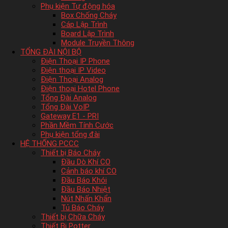
Phụ kiện Tự động hóa
Box Chống Cháy
Cáp Lập Trình
Board Lập Trình
Module Truyền Thông
TỔNG ĐÀI NỘI BỘ
Điện Thoại IP Phone
Điện thoại IP Video
Điện Thoại Analog
Điện thoại Hotel Phone
Tổng Đài Analog
Tổng Đài VoIP
Gateway E1 - PRI
Phần Mềm Tính Cước
Phụ kiện tổng đài
HỆ THỐNG PCCC
Thiết bị Báo Cháy
Đầu Dò Khí CO
Cảnh báo khí CO
Đầu Báo Khói
Đầu Báo Nhiệt
Nút Nhấn Khẩn
Tủ Báo Cháy
Thiết bị Chữa Cháy
Thiết Bị Potter