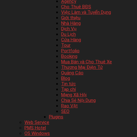
Agency
Cho Thuê BĐS
Việc Làm và Tuyển Dụng
Giới thiệu
Nhà Hàng
Dịch Vụ
Du Lịch
Cửa Hàng
Tour
Portfolio
Booking
Mua Bán và Cho Thuê Xe
Thương Mại Điện Tử
Quảng Cáo
Blog
Tin tức
Tạp chí
Mạng Xã Hội
Chia Sẻ Nội Dung
Rao Vặt
SEO
Plugins
Web Service
PMS Hotel
OS Windows