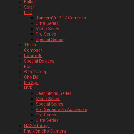
Bullet
Solar
PTZ
TandemVu PTZ Cameras
Ultra Series
Value Series
Pro Series
Special Series
Theta
Compact
Doorbells
Special Devices
PoE
Đèn Tường
Cho Bé
Pin Sạc
NVR
DeepinMind Series
Value Series
Special Series
Pro Series with AcuSense
Pro Series
Ultra Series
NAS Storage
Phụ kiên cho Camera