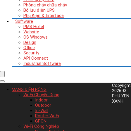
Phòng cháy chữa cháy
Bộ lưu điện UPS
Phụ Kiện & Interface
Software
PMS Hotel
Website
OS Windows
Design
Office
Security
API Connect
Industrial Software
Copyright
MẠNG DIỆN RỘNG
2026 ©
Wi-Fi Chuyên Dụng
PHU YEN
Indoor
XANH
Outdoor
In-Wall
Router Wi-Fi
GPON
Wi-Fi Công Nghiệp