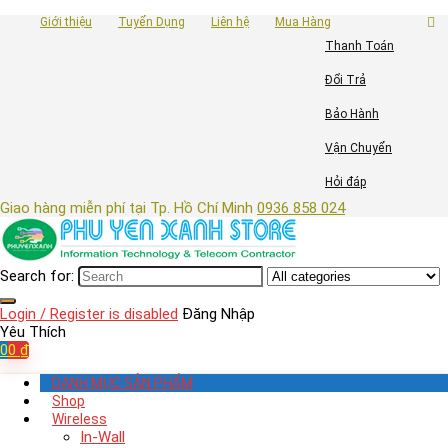
Giới thiệu
Tuyển Dụng
Liên hệ
Mua Hàng
Thanh Toán
Đổi Trả
Bảo Hành
Vận Chuyển
Hỏi đáp
Giao hàng miễn phí tại Tp. Hồ Chí Minh
0936 858 024
Search for:
Login / Register is disabled
Đăng Nhập
Yêu Thích
0
0
₫
DANH MỤC SẢN PHẨM
Shop
Wireless
In-Wall