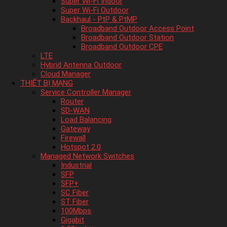
Super Wi-Fi Indoor
Super Wi-Fi Outdoor
Backhaul - PtP & PtMP
Broadband Outdoor Access Point
Broadband Outdoor Station
Broadband Outdoor CPE
LTE
Hybrid Antenna Outdoor
Cloud Manager
THIẾT BỊ MẠNG
Service Controller Manager
Router
SD-WAN
Load Balancing
Gateway
Firewall
Hotspot 2.0
Managed Network Switches
Industrial
SFP
SFP+
SC Fiber
ST Fiber
100Mbps
Gigabit