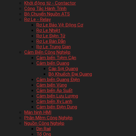
Khởi động từ - Contactor
Công Tắc Hành Trình
Bộ Chuyển Nguồn ATS
Rơ Le - Relay
Rơ Le Bảo Vệ Động Cơ
Rơ Le Nhiệt
Rơ Le Điện Tử
Rơ Le Bán Dẫn
Rơ Le Trung Gian
Cảm Biến Công Nghiệp
Cảm biến Tiệm Cận
Cảm biến Quang
Cáp Sợi Quang
Bộ Khuếch Đại Quang
Cảm biến Quang Điện
Cảm biến Vùng
Cảm biến Áp Suất
Cảm biến Lưu Lượng
Cảm biến Xy Lanh
Cảm biến Điện Dung
Màn hình HMI
Phần Mềm Công Nghiệp
Nguồn Công Nghiệp
Din Rail
Tổ Ong