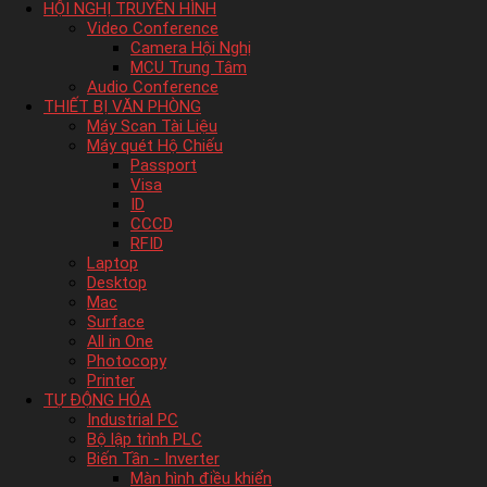
HỘI NGHỊ TRUYỀN HÌNH
Video Conference
Camera Hội Nghị
MCU Trung Tâm
Audio Conference
THIẾT BỊ VĂN PHÒNG
Máy Scan Tài Liệu
Máy quét Hộ Chiếu
Passport
Visa
ID
CCCD
RFID
Laptop
Desktop
Mac
Surface
All in One
Photocopy
Printer
TỰ ĐỘNG HÓA
Industrial PC
Bộ lập trình PLC
Biến Tần - Inverter
Màn hình điều khiển