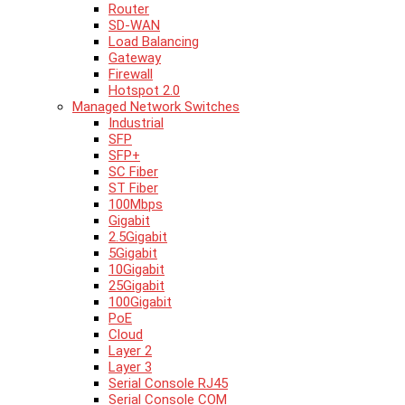
Router
SD-WAN
Load Balancing
Gateway
Firewall
Hotspot 2.0
Managed Network Switches
Industrial
SFP
SFP+
SC Fiber
ST Fiber
100Mbps
Gigabit
2.5Gigabit
5Gigabit
10Gigabit
25Gigabit
100Gigabit
PoE
Cloud
Layer 2
Layer 3
Serial Console RJ45
Serial Console COM