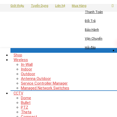
Giới thiệu
Tuyển Dụng
Liên hệ
Mua Hàng
Thanh Toán
Đổi Trả
Bảo Hành
Vận Chuyển
Hỏi đáp
Shop
Wireless
In-Wall
Indoor
Outdoor
Antenna Outdoor
Service Controller Manager
Managed Network Switches
CCTV
Dome
Bullet
PTZ
Theta
Compact