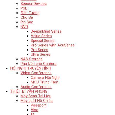
Special Devices
PoE
Đèn Tường
Cho Bé
Pin Sạc
NVR
DeepinMind Series
Value Series
Special Series
Pro Series with AcuSense
Pro Series
Ultra Series
NAS Storage
Phụ kiên cho Camera
HỘI NGHỊ TRUYỀN HÌNH
Video Conference
Camera Hội Nghị
MCU Trung Tâm
Audio Conference
THIẾT BỊ VĂN PHÒNG
Máy Scan Tài Liệu
Máy quét Hộ Chiếu
Passport
Visa
ID