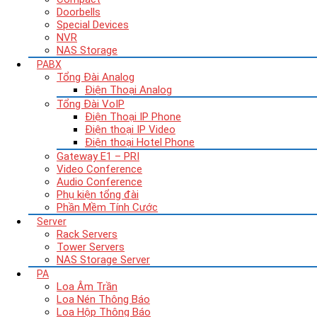
Doorbells
Special Devices
NVR
NAS Storage
PABX
Tổng Đài Analog
Điện Thoại Analog
Tổng Đài VoIP
Điện Thoại IP Phone
Điện thoại IP Video
Điện thoại Hotel Phone
Gateway E1 – PRI
Video Conference
Audio Conference
Phụ kiện tổng đài
Phần Mềm Tính Cước
Server
Rack Servers
Tower Servers
NAS Storage Server
PA
Loa Âm Trần
Loa Nén Thông Báo
Loa Hộp Thông Báo