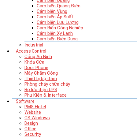
Cảm biến Quang
Cảm biến Quang Điện
Cảm biến Vùng
Cảm biến Áp Suất
Cảm biến Lưu Lượng
Cảm Biến Công Nghiệp
Cảm biến Xy Lanh
Cảm biến Điện Dung
Industrial
Access Control
Cổng An Ninh
Khóa Cửa
Door Phone
Máy Chấm Công
Thiết bị bộ đàm
Phòng cháy chữa cháy
Bộ lưu điện UPS
Phụ Kiện & Interface
Software
PMS Hotel
Website
OS Windows
Design
Office
Security