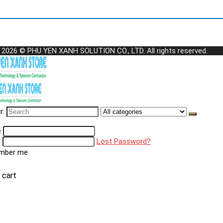
 2026 © PHU YEN XANH SOLUTION CO., LTD. All rights reserved.
r:
e
d
Lost Password?
mber me
 cart