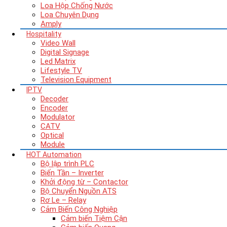
Loa Hộp Chống Nước
Loa Chuyên Dụng
Amply
Hospitality
Video Wall
Digital Signage
Led Matrix
Lifestyle TV
Television Equipment
IPTV
Decoder
Encoder
Modulator
CATV
Optical
Module
HOT
Automation
Bộ lập trình PLC
Biến Tần – Inverter
Khởi động từ – Contactor
Bộ Chuyển Nguồn ATS
Rơ Le – Relay
Cảm Biến Công Nghiệp
Cảm biến Tiệm Cận