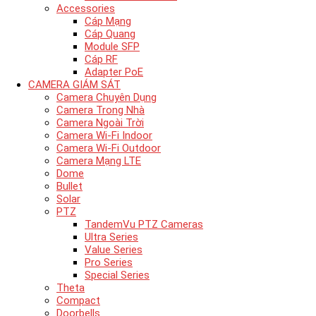
Accessories
Cáp Mạng
Cáp Quang
Module SFP
Cáp RF
Adapter PoE
CAMERA GIÁM SÁT
Camera Chuyên Dụng
Camera Trong Nhà
Camera Ngoài Trời
Camera Wi-Fi Indoor
Camera Wi-Fi Outdoor
Camera Mạng LTE
Dome
Bullet
Solar
PTZ
TandemVu PTZ Cameras
Ultra Series
Value Series
Pro Series
Special Series
Theta
Compact
Doorbells