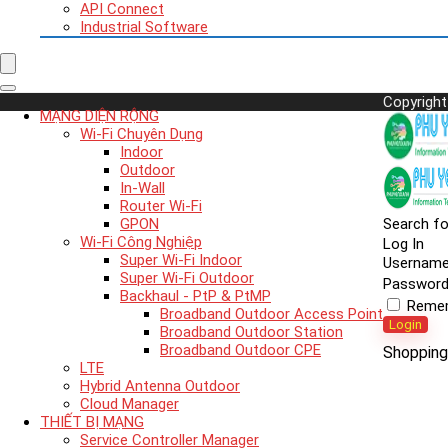
API Connect
Industrial Software
Copyright
MẠNG DIỆN RỘNG
Wi-Fi Chuyên Dụng
Indoor
Outdoor
In-Wall
Router Wi-Fi
GPON
Search fo
Wi-Fi Công Nghiệp
Log In
Super Wi-Fi Indoor
Usernam
Super Wi-Fi Outdoor
Passwor
Backhaul - PtP & PtMP
Reme
Broadband Outdoor Access Point
Login
Broadband Outdoor Station
Broadband Outdoor CPE
Shopping
LTE
Hybrid Antenna Outdoor
Cloud Manager
THIẾT BỊ MẠNG
Service Controller Manager