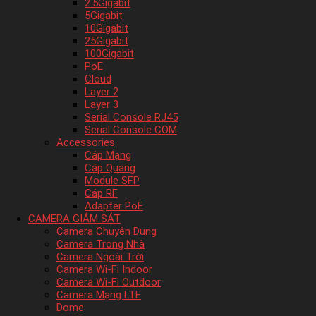
2.5Gigabit
5Gigabit
10Gigabit
25Gigabit
100Gigabit
PoE
Cloud
Layer 2
Layer 3
Serial Console RJ45
Serial Console COM
Accessories
Cáp Mạng
Cáp Quang
Module SFP
Cáp RF
Adapter PoE
CAMERA GIÁM SÁT
Camera Chuyên Dụng
Camera Trong Nhà
Camera Ngoài Trời
Camera Wi-Fi Indoor
Camera Wi-Fi Outdoor
Camera Mạng LTE
Dome