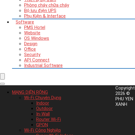
Phòng cháy chữa cháy
Bộ lưu điện UPS
Phụ Kiện & Interface
Software
PMS Hotel
Website
OS Windows
Design
Office
Security
API Connect
Industrial Software
Copyright
MẠNG DIỆN RỘNG
2026 ©
Wi-Fi Chuyên Dụng
PHU YEN
Indoor
XANH
Outdoor
In-Wall
Router Wi-Fi
GPON
Wi-Fi Công Nghiệp