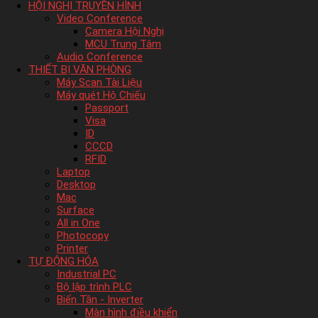
HỘI NGHỊ TRUYỀN HÌNH
Video Conference
Camera Hội Nghị
MCU Trung Tâm
Audio Conference
THIẾT BỊ VĂN PHÒNG
Máy Scan Tài Liệu
Máy quét Hộ Chiếu
Passport
Visa
ID
CCCD
RFID
Laptop
Desktop
Mac
Surface
All in One
Photocopy
Printer
TỰ ĐỘNG HÓA
Industrial PC
Bộ lập trình PLC
Biến Tần - Inverter
Màn hình điều khiển