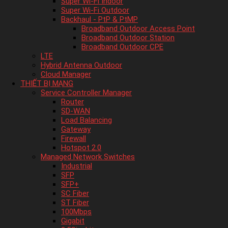
Super Wi-Fi Indoor
Super Wi-Fi Outdoor
Backhaul - PtP & PtMP
Broadband Outdoor Access Point
Broadband Outdoor Station
Broadband Outdoor CPE
LTE
Hybrid Antenna Outdoor
Cloud Manager
THIẾT BỊ MẠNG
Service Controller Manager
Router
SD-WAN
Load Balancing
Gateway
Firewall
Hotspot 2.0
Managed Network Switches
Industrial
SFP
SFP+
SC Fiber
ST Fiber
100Mbps
Gigabit