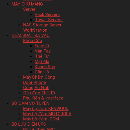
MÁY CHỦ MẠNG
Server
Rack Servers
Tower Servers
NAS Storage Server
WorkStation
KIỂM SOÁT RA VÀO
Khóa Cửa
Face ID
Vân Tay
Thẻ Từ
Mật Mã
Khách Sạn
Căn Hộ
Máy Chấm Công
Door Phone
Cổng An Ninh
Đầu đọc Thẻ Từ
Phụ Kiện & Interface
BỘ ĐÀM VÔ TUYẾN
Máy bộ đàm KENWOOD
Máy bộ đàm MOTOROLA
Máy bộ đàm ICOM
BỘ LƯU ĐIỆN UPS
Bộ lưu điện APC