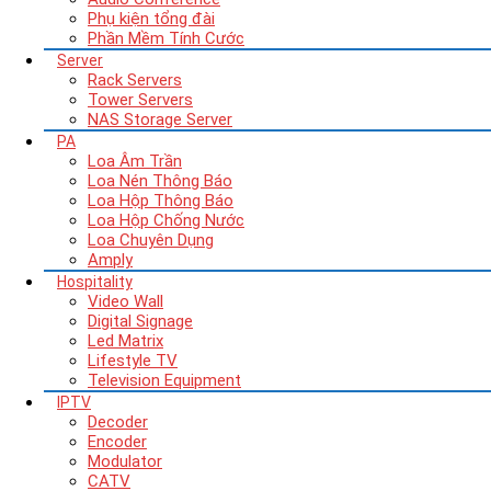
Phụ kiện tổng đài
Phần Mềm Tính Cước
Server
Rack Servers
Tower Servers
NAS Storage Server
PA
Loa Âm Trần
Loa Nén Thông Báo
Loa Hộp Thông Báo
Loa Hộp Chống Nước
Loa Chuyên Dụng
Amply
Hospitality
Video Wall
Digital Signage
Led Matrix
Lifestyle TV
Television Equipment
IPTV
Decoder
Encoder
Modulator
CATV