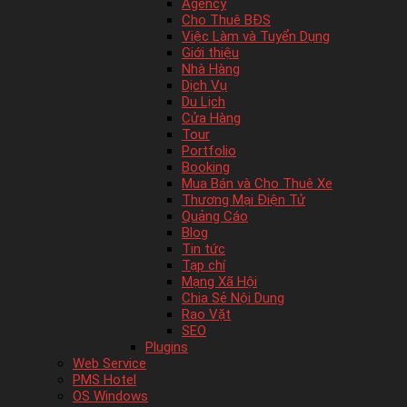
Agency
Cho Thuê BĐS
Việc Làm và Tuyển Dụng
Giới thiệu
Nhà Hàng
Dịch Vụ
Du Lịch
Cửa Hàng
Tour
Portfolio
Booking
Mua Bán và Cho Thuê Xe
Thương Mại Điện Tử
Quảng Cáo
Blog
Tin tức
Tạp chí
Mạng Xã Hội
Chia Sẻ Nội Dung
Rao Vặt
SEO
Plugins
Web Service
PMS Hotel
OS Windows