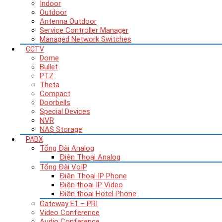
Indoor
Outdoor
Antenna Outdoor
Service Controller Manager
Managed Network Switches
CCTV
Dome
Bullet
PTZ
Theta
Compact
Doorbells
Special Devices
NVR
NAS Storage
PABX
Tổng Đài Analog
Điện Thoại Analog
Tổng Đài VoIP
Điện Thoại IP Phone
Điện thoại IP Video
Điện thoại Hotel Phone
Gateway E1 – PRI
Video Conference
Audio Conference