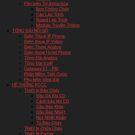
Phụ kiện Tự động hóa
Box Chống Cháy
Cáp Lập Trình
Board Lập Trình
Module Truyền Thông
TỔNG ĐÀI NỘI BỘ
Điện Thoại IP Phone
Điện thoại IP Video
Điện Thoại Analog
Điện thoại Hotel Phone
Tổng Đài Analog
Tổng Đài VoIP
Gateway E1 - PRI
Phần Mềm Tính Cước
Phụ kiện tổng đài
HỆ THỐNG PCCC
Thiết bị Báo Cháy
Đầu Dò Khí CO
Cảnh báo khí CO
Đầu Báo Khói
Đầu Báo Nhiệt
Nút Nhấn Khẩn
Tủ Báo Cháy
Thiết bị Chữa Cháy
Thiết Bị Potter