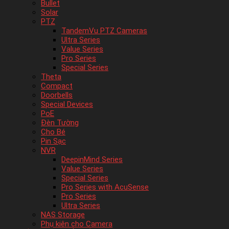
Bullet
Solar
PTZ
TandemVu PTZ Cameras
Ultra Series
Value Series
Pro Series
Special Series
Theta
Compact
Doorbells
Special Devices
PoE
Đèn Tường
Cho Bé
Pin Sạc
NVR
DeepinMind Series
Value Series
Special Series
Pro Series with AcuSense
Pro Series
Ultra Series
NAS Storage
Phụ kiên cho Camera