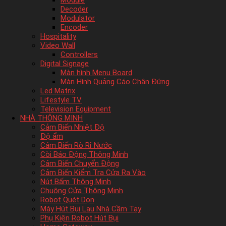
Module
Decoder
Modulator
Encoder
Hospitality
Video Wall
Controllers
Digital Signage
Màn hình Menu Board
Màn Hình Quảng Cáo Chân Đứng
Led Matrix
Lifestyle TV
Television Equipment
NHÀ THÔNG MINH
Cảm Biến Nhiệt Độ
Độ ẩm
Cảm Biến Rò Rỉ Nước
Còi Báo Động Thông Minh
Cảm Biến Chuyển Động
Cảm Biến Kiểm Tra Cửa Ra Vào
Nút Bấm Thông Minh
Chuông Cửa Thông Minh
Robot Quét Dọn
Máy Hút Bụi Lau Nhà Cầm Tay
Phụ Kiện Robot Hút Bụi