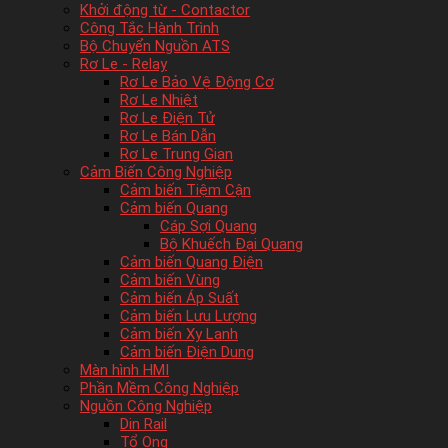
Khởi động từ - Contactor
Công Tắc Hành Trình
Bộ Chuyển Nguồn ATS
Rơ Le - Relay
Rơ Le Bảo Vệ Động Cơ
Rơ Le Nhiệt
Rơ Le Điện Tử
Rơ Le Bán Dẫn
Rơ Le Trung Gian
Cảm Biến Công Nghiệp
Cảm biến Tiệm Cận
Cảm biến Quang
Cáp Sợi Quang
Bộ Khuếch Đại Quang
Cảm biến Quang Điện
Cảm biến Vùng
Cảm biến Áp Suất
Cảm biến Lưu Lượng
Cảm biến Xy Lanh
Cảm biến Điện Dung
Màn hình HMI
Phần Mềm Công Nghiệp
Nguồn Công Nghiệp
Din Rail
Tổ Ong