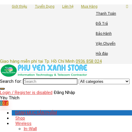
Giới thiệu
Tuyển Dụng
Liên hệ
Mua Hàng
Thanh Toán
Đổi Trả
Bảo Hành
Vận Chuyển
Hỏi đáp
Giao hàng miễn phí tại Tp. Hồ Chí Minh
0936 858 024
Search for:
Login / Register is disabled
Đăng Nhập
Yêu Thích
0
0
₫
DANH MỤC SẢN PHẨM
Shop
Wireless
In-Wall