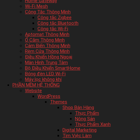
Home Gateway
Wi-Fi Mesh
Công Tắc Thông Minh
Công tắc Zigbee
Công tắc Bluetooth
Công tắc Wi-Fi
Aptomat Thông Minh
Ổ Cắm Thông Minh
Cảm Biến Thông Minh
Rèm Cửa Thông Minh
Điều Khiển Hồng Ngoại
Màn Hình Trung Tâm
Bộ Điều Khiển SmartHome
Bóng đèn LED Wi-Fi
Máy lọc không khí
PHẦN MỀM HỆ THỐNG
Website
WordPress
Themes
Shop Bán Hàng
Thực Phẩm
Nông Sản
Thực Phẩm Xanh
Digital Marketing
Tìm Việc Làm