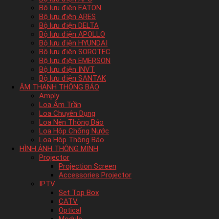
Bộ lưu điện EATON
Bộ lưu điện ARES
Bộ lưu điện DELTA
Bộ lưu điện APOLLO
Bộ lưu điện HYUNDAI
Bộ lưu điện SOROTEC
Bộ lưu điện EMERSON
Bộ lưu điện INVT
Bộ lưu điện SANTAK
ÂM THANH THÔNG BÁO
Amply
Loa Âm Trần
Loa Chuyên Dụng
Loa Nén Thông Báo
Loa Hộp Chống Nước
Loa Hộp Thông Báo
HÌNH ẢNH THÔNG MINH
Projector
Projection Screen
Accessories Projector
IPTV
Set Top Box
CATV
Optical