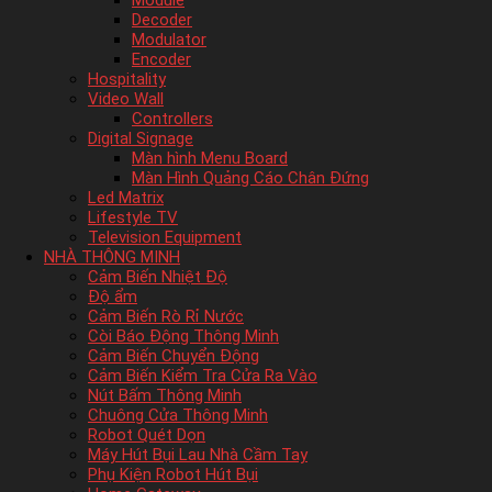
Module
Decoder
Modulator
Encoder
Hospitality
Video Wall
Controllers
Digital Signage
Màn hình Menu Board
Màn Hình Quảng Cáo Chân Đứng
Led Matrix
Lifestyle TV
Television Equipment
NHÀ THÔNG MINH
Cảm Biến Nhiệt Độ
Độ ẩm
Cảm Biến Rò Rỉ Nước
Còi Báo Động Thông Minh
Cảm Biến Chuyển Động
Cảm Biến Kiểm Tra Cửa Ra Vào
Nút Bấm Thông Minh
Chuông Cửa Thông Minh
Robot Quét Dọn
Máy Hút Bụi Lau Nhà Cầm Tay
Phụ Kiện Robot Hút Bụi