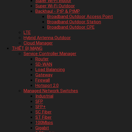
Super Wi-Fi Indoor
Super Wi-Fi Outdoor
Backhaul - PtP & PtMP
Broadband Outdoor Access Point
Broadband Outdoor Station
Broadband Outdoor CPE
LTE
Hybrid Antenna Outdoor
Cloud Manager
THIẾT BỊ MẠNG
Service Controller Manager
Router
SD-WAN
Load Balancing
Gateway
Firewall
Hotspot 2.0
Managed Network Switches
Industrial
SFP
SFP+
SC Fiber
ST Fiber
100Mbps
Gigabit