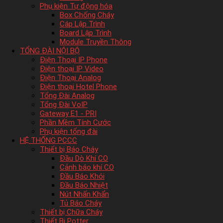
Phụ kiện Tự động hóa
Box Chống Cháy
Cáp Lập Trình
Board Lập Trình
Module Truyền Thông
TỔNG ĐÀI NỘI BỘ
Điện Thoại IP Phone
Điện thoại IP Video
Điện Thoại Analog
Điện thoại Hotel Phone
Tổng Đài Analog
Tổng Đài VoIP
Gateway E1 - PRI
Phần Mềm Tính Cước
Phụ kiện tổng đài
HỆ THỐNG PCCC
Thiết bị Báo Cháy
Đầu Dò Khí CO
Cảnh báo khí CO
Đầu Báo Khói
Đầu Báo Nhiệt
Nút Nhấn Khẩn
Tủ Báo Cháy
Thiết bị Chữa Cháy
Thiết Bị Potter