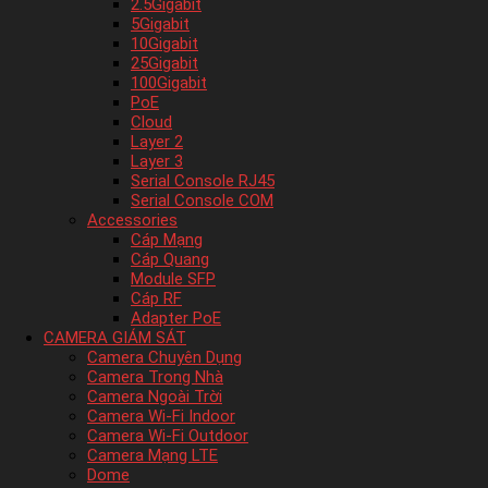
2.5Gigabit
5Gigabit
10Gigabit
25Gigabit
100Gigabit
PoE
Cloud
Layer 2
Layer 3
Serial Console RJ45
Serial Console COM
Accessories
Cáp Mạng
Cáp Quang
Module SFP
Cáp RF
Adapter PoE
CAMERA GIÁM SÁT
Camera Chuyên Dụng
Camera Trong Nhà
Camera Ngoài Trời
Camera Wi-Fi Indoor
Camera Wi-Fi Outdoor
Camera Mạng LTE
Dome