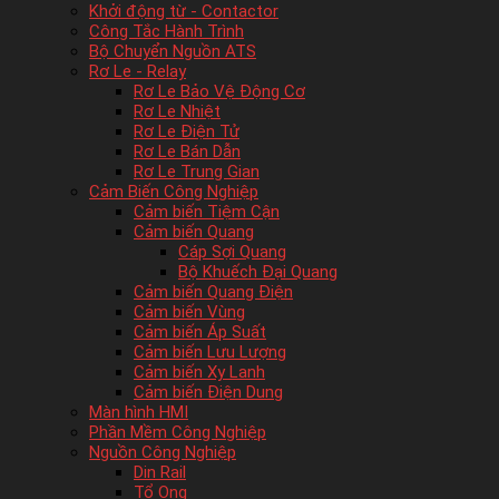
Khởi động từ - Contactor
Công Tắc Hành Trình
Bộ Chuyển Nguồn ATS
Rơ Le - Relay
Rơ Le Bảo Vệ Động Cơ
Rơ Le Nhiệt
Rơ Le Điện Tử
Rơ Le Bán Dẫn
Rơ Le Trung Gian
Cảm Biến Công Nghiệp
Cảm biến Tiệm Cận
Cảm biến Quang
Cáp Sợi Quang
Bộ Khuếch Đại Quang
Cảm biến Quang Điện
Cảm biến Vùng
Cảm biến Áp Suất
Cảm biến Lưu Lượng
Cảm biến Xy Lanh
Cảm biến Điện Dung
Màn hình HMI
Phần Mềm Công Nghiệp
Nguồn Công Nghiệp
Din Rail
Tổ Ong