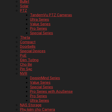
Bullet
Solar
PTZ
TandemVu PTZ Cameras
Ultra Series
Value Series
Pro Series
Special Series
Theta
Compact
Doorbells
Special Devices
PoE
Đèn Tường
Cho Bé
Pin Sạc
NVR
DeepinMind Series
Value Series
Special Series
Pro Series with AcuSense
Pro Series
Ultra Series
NAS Storage
Phụ kiên cho Camera