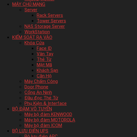
MÁY CHỦ MẠNG
Server
Rack Servers
Tower Servers
NAS Storage Server
WorkStation
KIỂM SOÁT RA VÀO
Khóa Cửa
Face ID
Vân Tay
Thẻ Từ
Mật Mã
Khách Sạn
Căn Hộ
Máy Chấm Công
Door Phone
Cổng An Ninh
Đầu đọc Thẻ Từ
Phụ Kiện & Interface
BỘ ĐÀM VÔ TUYẾN
Máy bộ đàm KENWOOD
Máy bộ đàm MOTOROLA
Máy bộ đàm ICOM
BỘ LƯU ĐIỆN UPS
Bộ lưu điện APC