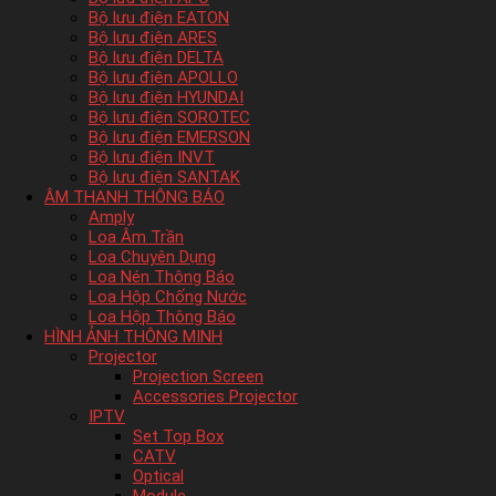
Bộ lưu điện EATON
Bộ lưu điện ARES
Bộ lưu điện DELTA
Bộ lưu điện APOLLO
Bộ lưu điện HYUNDAI
Bộ lưu điện SOROTEC
Bộ lưu điện EMERSON
Bộ lưu điện INVT
Bộ lưu điện SANTAK
ÂM THANH THÔNG BÁO
Amply
Loa Âm Trần
Loa Chuyên Dụng
Loa Nén Thông Báo
Loa Hộp Chống Nước
Loa Hộp Thông Báo
HÌNH ẢNH THÔNG MINH
Projector
Projection Screen
Accessories Projector
IPTV
Set Top Box
CATV
Optical