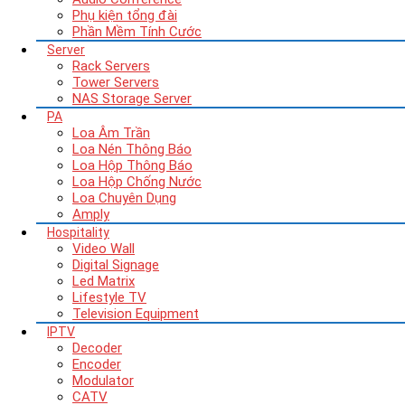
Phụ kiện tổng đài
Phần Mềm Tính Cước
Server
Rack Servers
Tower Servers
NAS Storage Server
PA
Loa Âm Trần
Loa Nén Thông Báo
Loa Hộp Thông Báo
Loa Hộp Chống Nước
Loa Chuyên Dụng
Amply
Hospitality
Video Wall
Digital Signage
Led Matrix
Lifestyle TV
Television Equipment
IPTV
Decoder
Encoder
Modulator
CATV