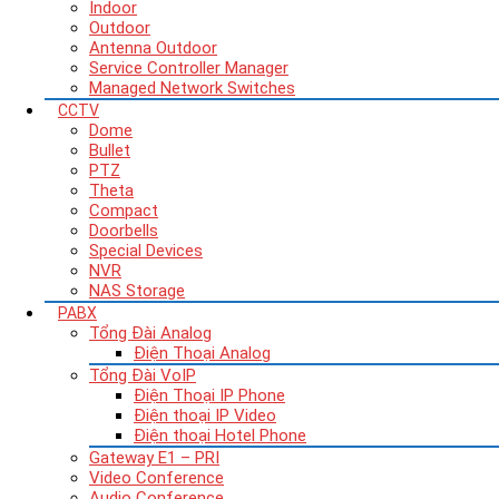
Indoor
Outdoor
Antenna Outdoor
Service Controller Manager
Managed Network Switches
CCTV
Dome
Bullet
PTZ
Theta
Compact
Doorbells
Special Devices
NVR
NAS Storage
PABX
Tổng Đài Analog
Điện Thoại Analog
Tổng Đài VoIP
Điện Thoại IP Phone
Điện thoại IP Video
Điện thoại Hotel Phone
Gateway E1 – PRI
Video Conference
Audio Conference