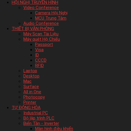
HỘI NGHỊ TRUYỀN HÌNH
Video Conference
Camera Hội Nghị
MCU Trung Tâm
Audio Conference
THIẾT BỊ VĂN PHÒNG
Máy Scan Tài Liệu
Máy quét Hộ Chiếu
Passport
Visa
ID
CCCD
RFID
Laptop
Desktop
Mac
Surface
All in One
Photocopy
Printer
TỰ ĐỘNG HÓA
Industrial PC
Bộ lập trình PLC
Biến Tần - Inverter
Màn hình điều khiển