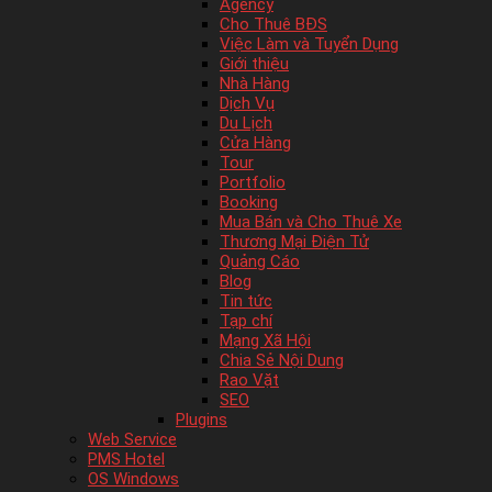
Agency
Cho Thuê BĐS
Việc Làm và Tuyển Dụng
Giới thiệu
Nhà Hàng
Dịch Vụ
Du Lịch
Cửa Hàng
Tour
Portfolio
Booking
Mua Bán và Cho Thuê Xe
Thương Mại Điện Tử
Quảng Cáo
Blog
Tin tức
Tạp chí
Mạng Xã Hội
Chia Sẻ Nội Dung
Rao Vặt
SEO
Plugins
Web Service
PMS Hotel
OS Windows