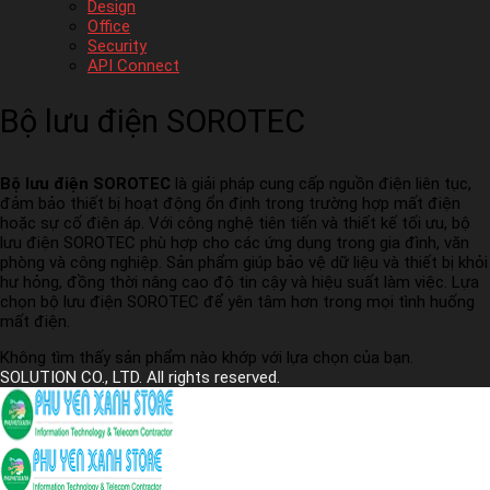
Design
Office
Security
API Connect
Bộ lưu điện SOROTEC
Bộ lưu điện SOROTEC
là giải pháp cung cấp nguồn điện liên tục,
đảm bảo thiết bị hoạt động ổn định trong trường hợp mất điện
hoặc sự cố điện áp. Với công nghệ tiên tiến và thiết kế tối ưu, bộ
lưu điện SOROTEC phù hợp cho các ứng dụng trong gia đình, văn
phòng và công nghiệp. Sản phẩm giúp bảo vệ dữ liệu và thiết bị khỏi
hư hỏng, đồng thời nâng cao độ tin cậy và hiệu suất làm việc. Lựa
chọn bộ lưu điện SOROTEC để yên tâm hơn trong mọi tình huống
mất điện.
Không tìm thấy sản phẩm nào khớp với lựa chọn của bạn.
SOLUTION CO., LTD. All rights reserved.