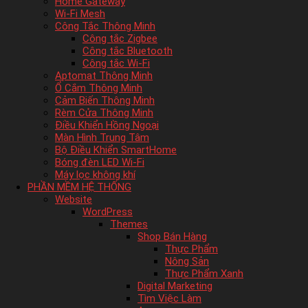
Home Gateway
Wi-Fi Mesh
Công Tắc Thông Minh
Công tắc Zigbee
Công tắc Bluetooth
Công tắc Wi-Fi
Aptomat Thông Minh
Ổ Cắm Thông Minh
Cảm Biến Thông Minh
Rèm Cửa Thông Minh
Điều Khiển Hồng Ngoại
Màn Hình Trung Tâm
Bộ Điều Khiển SmartHome
Bóng đèn LED Wi-Fi
Máy lọc không khí
PHẦN MỀM HỆ THỐNG
Website
WordPress
Themes
Shop Bán Hàng
Thực Phẩm
Nông Sản
Thực Phẩm Xanh
Digital Marketing
Tìm Việc Làm