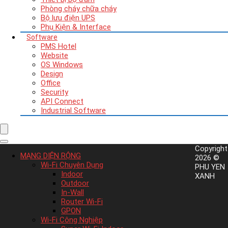
Phòng cháy chữa cháy
Bộ lưu điện UPS
Phụ Kiện & Interface
Software
PMS Hotel
Website
OS Windows
Design
Office
Security
API Connect
Industrial Software
Copyright
MẠNG DIỆN RỘNG
2026 ©
Wi-Fi Chuyên Dụng
PHU YEN
Indoor
XANH
Outdoor
In-Wall
Router Wi-Fi
GPON
Wi-Fi Công Nghiệp