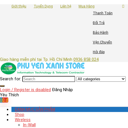
Giới thiệu
Tuyển Dụng
Liên hệ
Mua Hàng
Thanh Toán
Đổi Trả
Bảo Hành
Vận Chuyển
Hỏi đáp
Giao hàng miễn phí tại Tp. Hồ Chí Minh
0936 858 024
Search for:
Login / Register is disabled
Đăng Nhập
Yêu Thích
0
0
₫
DANH MỤC SẢN PHẨM
Shop
Wireless
In-Wall