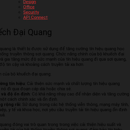
Design
Office
Security
API Connect
ếch Đại Quang
quang là thiết bị được sử dụng để tăng cường tín hiệu quang học
hống truyền thông sợi quang. Chức năng chính của bộ khuếch đại
và gia tăng mức độ sức mạnh của tín hiệu quang đi qua sợi quang,
 độ tin cậy và khoảng cách truyền tải xa hơn.
h của bộ khuếch đại quang:
ờng tín hiệu
: Cải thiện sức mạnh và chất lượng tín hiệu quang
i nó đi qua đoạn cáp dài hoặc chia sẻ.
 và độ ổn định
: Có khả năng nhạy cao để nhận diện và tăng cường
 một cách chính xác và ổn định.
g rộng rãi
: Sử dụng trong các hệ thống viễn thông, mạng máy tính,
ệp, y tế và khoa học, nơi yêu cầu truyền tải tín hiệu quang ổn định
uả.
quang đóng vai trò quan trọng trong việc cải thiện hiệu suất và
uyền tải của hệ thống truyền thông sợi quang, đảm bảo tín hiệu