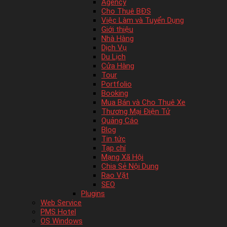
Agency
Cho Thuê BĐS
Việc Làm và Tuyển Dụng
Giới thiệu
Nhà Hàng
Dịch Vụ
Du Lịch
Cửa Hàng
Tour
Portfolio
Booking
Mua Bán và Cho Thuê Xe
Thương Mại Điện Tử
Quảng Cáo
Blog
Tin tức
Tạp chí
Mạng Xã Hội
Chia Sẻ Nội Dung
Rao Vặt
SEO
Plugins
Web Service
PMS Hotel
OS Windows