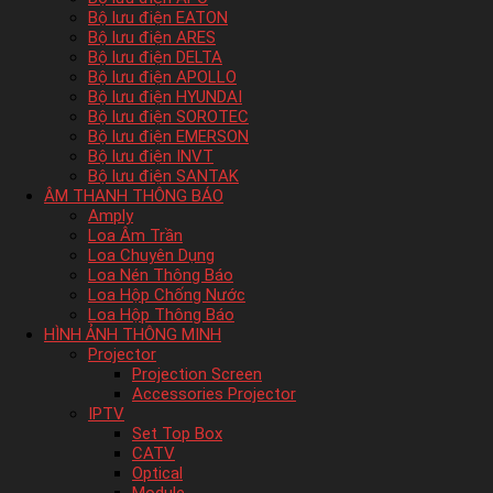
Bộ lưu điện EATON
Bộ lưu điện ARES
Bộ lưu điện DELTA
Bộ lưu điện APOLLO
Bộ lưu điện HYUNDAI
Bộ lưu điện SOROTEC
Bộ lưu điện EMERSON
Bộ lưu điện INVT
Bộ lưu điện SANTAK
ÂM THANH THÔNG BÁO
Amply
Loa Âm Trần
Loa Chuyên Dụng
Loa Nén Thông Báo
Loa Hộp Chống Nước
Loa Hộp Thông Báo
HÌNH ẢNH THÔNG MINH
Projector
Projection Screen
Accessories Projector
IPTV
Set Top Box
CATV
Optical