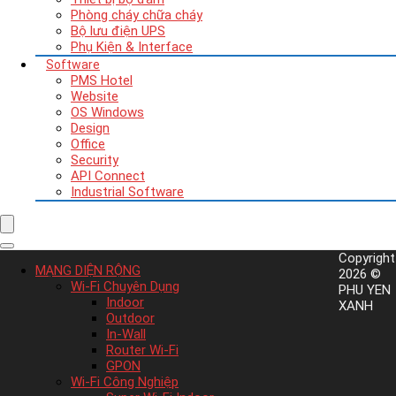
Phòng cháy chữa cháy
Bộ lưu điện UPS
Phụ Kiện & Interface
Software
PMS Hotel
Website
OS Windows
Design
Office
Security
API Connect
Industrial Software
Copyright
MẠNG DIỆN RỘNG
2026 ©
Wi-Fi Chuyên Dụng
PHU YEN
Indoor
XANH
Outdoor
In-Wall
Router Wi-Fi
GPON
Wi-Fi Công Nghiệp