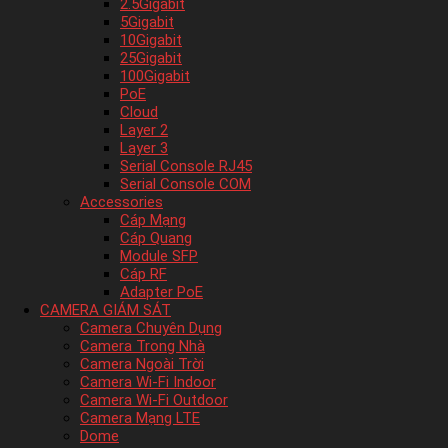
2.5Gigabit
5Gigabit
10Gigabit
25Gigabit
100Gigabit
PoE
Cloud
Layer 2
Layer 3
Serial Console RJ45
Serial Console COM
Accessories
Cáp Mạng
Cáp Quang
Module SFP
Cáp RF
Adapter PoE
CAMERA GIÁM SÁT
Camera Chuyên Dụng
Camera Trong Nhà
Camera Ngoài Trời
Camera Wi-Fi Indoor
Camera Wi-Fi Outdoor
Camera Mạng LTE
Dome