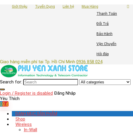
Giới thiệu
Tuyển Dụng
Liên hệ
Mua Hàng
Thanh Toán
Đổi Trả
Bảo Hành
Vận Chuyển
Hỏi đáp
Giao hàng miễn phí tại Tp. Hồ Chí Minh
0936 858 024
Search for:
Login / Register is disabled
Đăng Nhập
Yêu Thích
0
0
₫
DANH MỤC SẢN PHẨM
Shop
Wireless
In-Wall