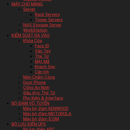
MÁY CHỦ MẠNG
Server
Rack Servers
Tower Servers
NAS Storage Server
WorkStation
KIỂM SOÁT RA VÀO
Khóa Cửa
Face ID
Vân Tay
Thẻ Từ
Mật Mã
Khách Sạn
Căn Hộ
Máy Chấm Công
Door Phone
Cổng An Ninh
Đầu đọc Thẻ Từ
Phụ Kiện & Interface
BỘ ĐÀM VÔ TUYẾN
Máy bộ đàm KENWOOD
Máy bộ đàm MOTOROLA
Máy bộ đàm ICOM
BỘ LƯU ĐIỆN UPS
Bộ lưu điện APC