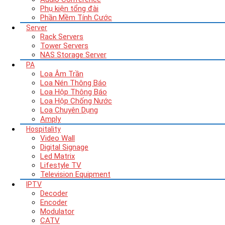
Phụ kiện tổng đài
Phần Mềm Tính Cước
Server
Rack Servers
Tower Servers
NAS Storage Server
PA
Loa Âm Trần
Loa Nén Thông Báo
Loa Hộp Thông Báo
Loa Hộp Chống Nước
Loa Chuyên Dụng
Amply
Hospitality
Video Wall
Digital Signage
Led Matrix
Lifestyle TV
Television Equipment
IPTV
Decoder
Encoder
Modulator
CATV