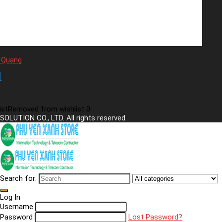
 Quang
N
ist
Removed from wishlist
0
SOLUTION CO., LTD. All rights reserved.
Search for:
Log In
Username
Password
Lost Password?