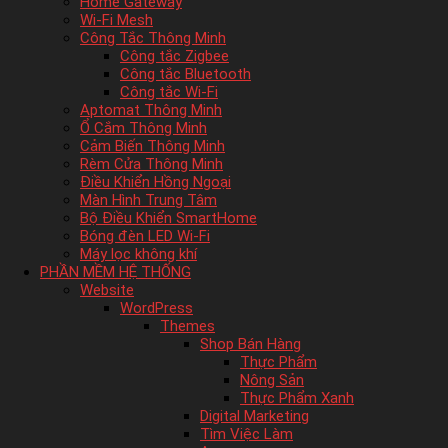
Home Gateway
Wi-Fi Mesh
Công Tắc Thông Minh
Công tắc Zigbee
Công tắc Bluetooth
Công tắc Wi-Fi
Aptomat Thông Minh
Ổ Cắm Thông Minh
Cảm Biến Thông Minh
Rèm Cửa Thông Minh
Điều Khiển Hồng Ngoại
Màn Hình Trung Tâm
Bộ Điều Khiển SmartHome
Bóng đèn LED Wi-Fi
Máy lọc không khí
PHẦN MỀM HỆ THỐNG
Website
WordPress
Themes
Shop Bán Hàng
Thực Phẩm
Nông Sản
Thực Phẩm Xanh
Digital Marketing
Tìm Việc Làm