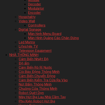
Module
Decoder
Modulator
Encoder
Hospitality
Video Wall
Controllers
Digital Signage
Màn hình Menu Board
Màn Hình Quảng Cáo Chân Đứng
Led Matrix
Lifestyle TV
Television Equipment
NHÀ THÔNG MINH
Cảm Biến Nhiệt Độ
Độ ẩm
Cảm Biến Rò Rỉ Nước
Còi Báo Động Thông Minh
Cảm Biến Chuyển Động
Cảm Biến Kiểm Tra Cửa Ra Vào
Nút Bấm Thông Minh
Chuông Cửa Thông Minh
Robot Quét Dọn
Máy Hút Bụi Lau Nhà Cầm Tay
Phụ Kiện Robot Hút Bụi