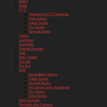
Bullet
Solar
PTZ
TandemVu PTZ Cameras
Ultra Series
Value Series
Pro Series
Special Series
Theta
Compact
Doorbells
Special Devices
PoE
Đèn Tường
Cho Bé
Pin Sạc
NVR
DeepinMind Series
Value Series
Special Series
Pro Series with AcuSense
Pro Series
Ultra Series
NAS Storage
Phụ kiên cho Camera