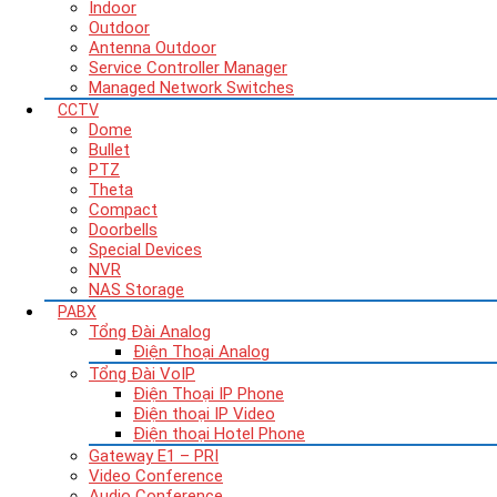
Indoor
Outdoor
Antenna Outdoor
Service Controller Manager
Managed Network Switches
CCTV
Dome
Bullet
PTZ
Theta
Compact
Doorbells
Special Devices
NVR
NAS Storage
PABX
Tổng Đài Analog
Điện Thoại Analog
Tổng Đài VoIP
Điện Thoại IP Phone
Điện thoại IP Video
Điện thoại Hotel Phone
Gateway E1 – PRI
Video Conference
Audio Conference