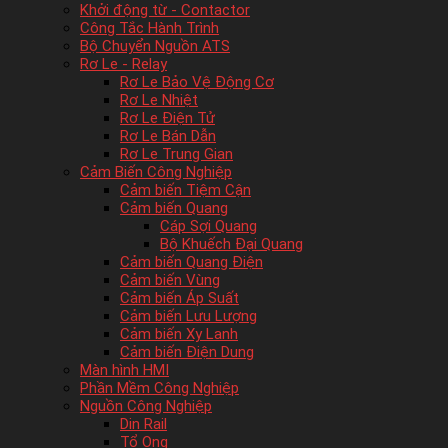
Khởi động từ - Contactor
Công Tắc Hành Trình
Bộ Chuyển Nguồn ATS
Rơ Le - Relay
Rơ Le Bảo Vệ Động Cơ
Rơ Le Nhiệt
Rơ Le Điện Tử
Rơ Le Bán Dẫn
Rơ Le Trung Gian
Cảm Biến Công Nghiệp
Cảm biến Tiệm Cận
Cảm biến Quang
Cáp Sợi Quang
Bộ Khuếch Đại Quang
Cảm biến Quang Điện
Cảm biến Vùng
Cảm biến Áp Suất
Cảm biến Lưu Lượng
Cảm biến Xy Lanh
Cảm biến Điện Dung
Màn hình HMI
Phần Mềm Công Nghiệp
Nguồn Công Nghiệp
Din Rail
Tổ Ong