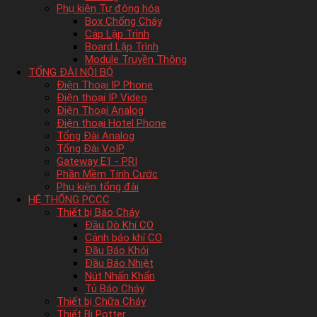
Phụ kiện Tự động hóa
Box Chống Cháy
Cáp Lập Trình
Board Lập Trình
Module Truyền Thông
TỔNG ĐÀI NỘI BỘ
Điện Thoại IP Phone
Điện thoại IP Video
Điện Thoại Analog
Điện thoại Hotel Phone
Tổng Đài Analog
Tổng Đài VoIP
Gateway E1 - PRI
Phần Mềm Tính Cước
Phụ kiện tổng đài
HỆ THỐNG PCCC
Thiết bị Báo Cháy
Đầu Dò Khí CO
Cảnh báo khí CO
Đầu Báo Khói
Đầu Báo Nhiệt
Nút Nhấn Khẩn
Tủ Báo Cháy
Thiết bị Chữa Cháy
Thiết Bị Potter