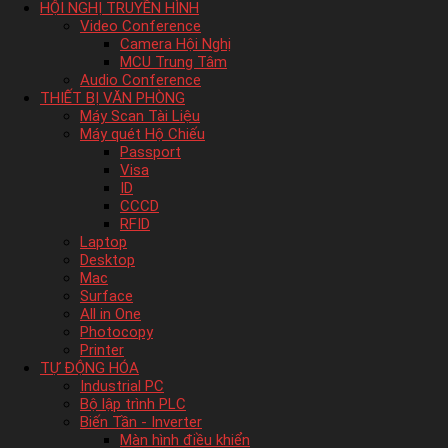
HỘI NGHỊ TRUYỀN HÌNH
Video Conference
Camera Hội Nghị
MCU Trung Tâm
Audio Conference
THIẾT BỊ VĂN PHÒNG
Máy Scan Tài Liệu
Máy quét Hộ Chiếu
Passport
Visa
ID
CCCD
RFID
Laptop
Desktop
Mac
Surface
All in One
Photocopy
Printer
TỰ ĐỘNG HÓA
Industrial PC
Bộ lập trình PLC
Biến Tần - Inverter
Màn hình điều khiển