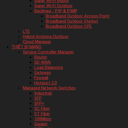
Super Wi-Fi Indoor
Super Wi-Fi Outdoor
Backhaul - PtP & PtMP
Broadband Outdoor Access Point
Broadband Outdoor Station
Broadband Outdoor CPE
LTE
Hybrid Antenna Outdoor
Cloud Manager
THIẾT BỊ MẠNG
Service Controller Manager
Router
SD-WAN
Load Balancing
Gateway
Firewall
Hotspot 2.0
Managed Network Switches
Industrial
SFP
SFP+
SC Fiber
ST Fiber
100Mbps
Gigabit