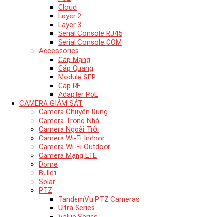
Cloud
Layer 2
Layer 3
Serial Console RJ45
Serial Console COM
Accessories
Cáp Mạng
Cáp Quang
Module SFP
Cáp RF
Adapter PoE
CAMERA GIÁM SÁT
Camera Chuyên Dụng
Camera Trong Nhà
Camera Ngoài Trời
Camera Wi-Fi Indoor
Camera Wi-Fi Outdoor
Camera Mạng LTE
Dome
Bullet
Solar
PTZ
TandemVu PTZ Cameras
Ultra Series
Value Series