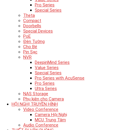
Pro Series
Special Series
Theta
Compact
Doorbells
Special Devices
PoE
Đèn Tường
Cho Bé
Pin Sạc
NVR
DeepinMind Series
Value Series
Special Series
Pro Series with AcuSense
Pro Series
Ultra Series
NAS Storage
Phụ kiên cho Camera
HỘI NGHỊ TRUYỀN HÌNH
Video Conference
Camera Hội Nghị
MCU Trung Tâm
Audio Conference