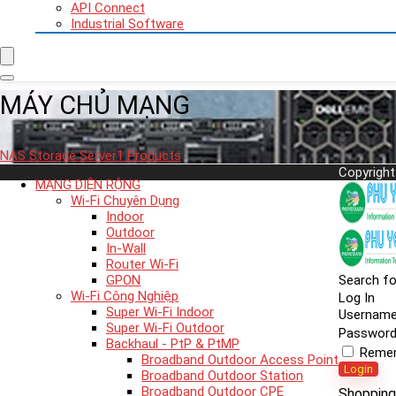
API Connect
Industrial Software
MÁY CHỦ MẠNG
NAS Storage Server
1 Products
Copyright
MẠNG DIỆN RỘNG
Wi-Fi Chuyên Dụng
Indoor
Outdoor
In-Wall
Router Wi-Fi
GPON
Search fo
Wi-Fi Công Nghiệp
Log In
Super Wi-Fi Indoor
Usernam
Super Wi-Fi Outdoor
Passwor
Backhaul - PtP & PtMP
Reme
Broadband Outdoor Access Point
Login
Broadband Outdoor Station
Broadband Outdoor CPE
Shopping