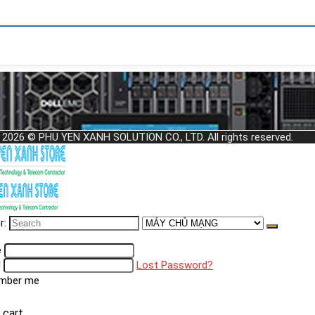
 2026 © PHU YEN XANH SOLUTION CO., LTD. All rights reserved.
r:
e
d
Lost Password?
mber me
 cart