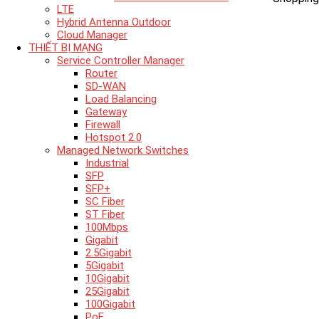
LTE
Hybrid Antenna Outdoor
Cloud Manager
THIẾT BỊ MẠNG
Service Controller Manager
Router
SD-WAN
Load Balancing
Gateway
Firewall
Hotspot 2.0
Managed Network Switches
Industrial
SFP
SFP+
SC Fiber
ST Fiber
100Mbps
Gigabit
2.5Gigabit
5Gigabit
10Gigabit
25Gigabit
100Gigabit
PoE