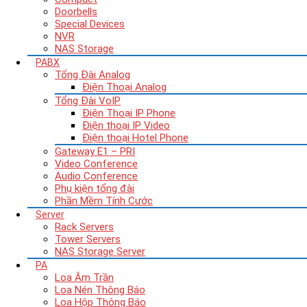
Doorbells
Special Devices
NVR
NAS Storage
PABX
Tổng Đài Analog
Điện Thoại Analog
Tổng Đài VoIP
Điện Thoại IP Phone
Điện thoại IP Video
Điện thoại Hotel Phone
Gateway E1 – PRI
Video Conference
Audio Conference
Phụ kiện tổng đài
Phần Mềm Tính Cước
Server
Rack Servers
Tower Servers
NAS Storage Server
PA
Loa Âm Trần
Loa Nén Thông Báo
Loa Hộp Thông Báo