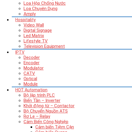
Loa Hộp Chống Nước
Loa Chuyên Dụng
Amply
Hospitality
Video Wall
Digital Signage
Led Matrix
Lifestyle TV
Television Equipment
IPTV
Decoder
Encoder
Modulator
CATV
Optical
Module
HOT
Automation
Bộ lập trình PLC
Biến Tần – Inverter
Khởi động từ – Contactor
Bộ Chuyển Nguồn ATS
Rơ Le – Relay
Cảm Biến Công Nghiệp
Cảm biến Tiệm Cận