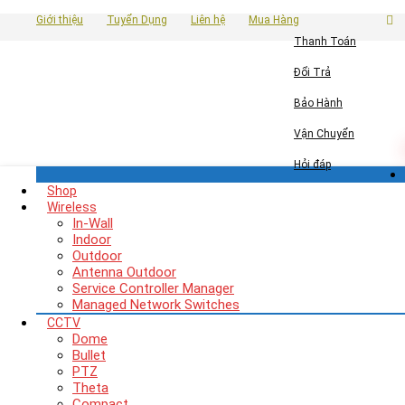
Giới thiệu
Tuyển Dụng
Liên hệ
Mua Hàng
Thanh Toán
Đổi Trả
Bảo Hành
Vận Chuyển
Hỏi đáp
Shop
Wireless
In-Wall
Indoor
Outdoor
Antenna Outdoor
Service Controller Manager
Managed Network Switches
CCTV
Dome
Bullet
PTZ
Theta
Compact