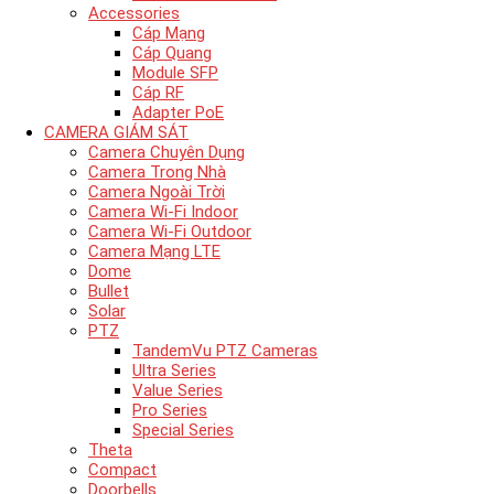
Accessories
Cáp Mạng
Cáp Quang
Module SFP
Cáp RF
Adapter PoE
CAMERA GIÁM SÁT
Camera Chuyên Dụng
Camera Trong Nhà
Camera Ngoài Trời
Camera Wi-Fi Indoor
Camera Wi-Fi Outdoor
Camera Mạng LTE
Dome
Bullet
Solar
PTZ
TandemVu PTZ Cameras
Ultra Series
Value Series
Pro Series
Special Series
Theta
Compact
Doorbells