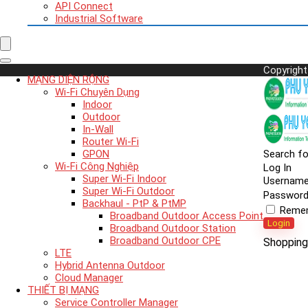
API Connect
Industrial Software
Copyright
MẠNG DIỆN RỘNG
Wi-Fi Chuyên Dụng
Indoor
Outdoor
In-Wall
Router Wi-Fi
GPON
Search fo
Wi-Fi Công Nghiệp
Log In
Super Wi-Fi Indoor
Usernam
Super Wi-Fi Outdoor
Passwor
Backhaul - PtP & PtMP
Reme
Broadband Outdoor Access Point
Login
Broadband Outdoor Station
Broadband Outdoor CPE
Shopping
LTE
Hybrid Antenna Outdoor
Cloud Manager
THIẾT BỊ MẠNG
Service Controller Manager