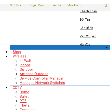
Giới thiệu
Tuyển Dụng
Liên hệ
Mua Hàng
Thanh Toán
Đổi Trả
Bảo Hành
Vận Chuyển
Hỏi đáp
Shop
Wireless
In-Wall
Indoor
Outdoor
Antenna Outdoor
Service Controller Manager
Managed Network Switches
CCTV
Dome
Bullet
PTZ
Theta
Compact