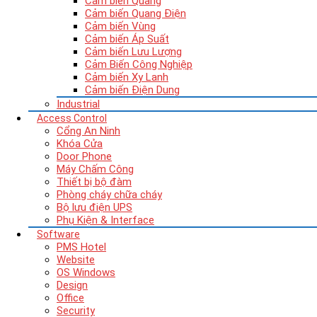
Cảm biến Quang
Cảm biến Quang Điện
Cảm biến Vùng
Cảm biến Áp Suất
Cảm biến Lưu Lượng
Cảm Biến Công Nghiệp
Cảm biến Xy Lanh
Cảm biến Điện Dung
Industrial
Access Control
Cổng An Ninh
Khóa Cửa
Door Phone
Máy Chấm Công
Thiết bị bộ đàm
Phòng cháy chữa cháy
Bộ lưu điện UPS
Phụ Kiện & Interface
Software
PMS Hotel
Website
OS Windows
Design
Office
Security