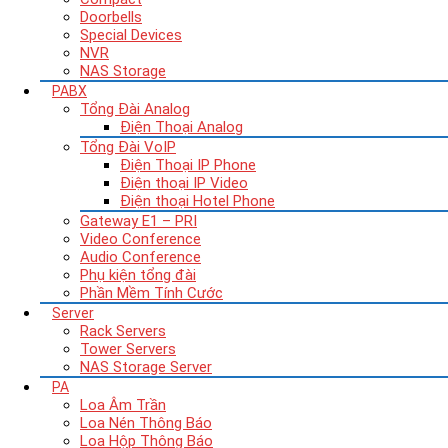
Doorbells
Special Devices
NVR
NAS Storage
PABX
Tổng Đài Analog
Điện Thoại Analog
Tổng Đài VoIP
Điện Thoại IP Phone
Điện thoại IP Video
Điện thoại Hotel Phone
Gateway E1 – PRI
Video Conference
Audio Conference
Phụ kiện tổng đài
Phần Mềm Tính Cước
Server
Rack Servers
Tower Servers
NAS Storage Server
PA
Loa Âm Trần
Loa Nén Thông Báo
Loa Hộp Thông Báo