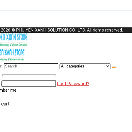
 2026 © PHU YEN XANH SOLUTION CO., LTD. All rights reserved.
r:
e
d
Lost Password?
mber me
 cart