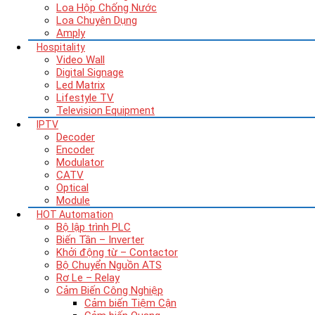
Loa Hộp Chống Nước
Loa Chuyên Dụng
Amply
Hospitality
Video Wall
Digital Signage
Led Matrix
Lifestyle TV
Television Equipment
IPTV
Decoder
Encoder
Modulator
CATV
Optical
Module
HOT
Automation
Bộ lập trình PLC
Biến Tần – Inverter
Khởi động từ – Contactor
Bộ Chuyển Nguồn ATS
Rơ Le – Relay
Cảm Biến Công Nghiệp
Cảm biến Tiệm Cận