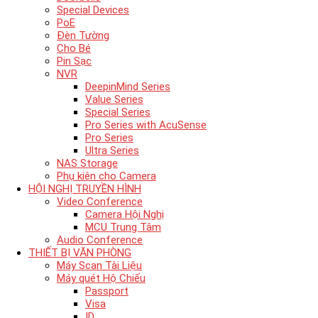
Special Devices
PoE
Đèn Tường
Cho Bé
Pin Sạc
NVR
DeepinMind Series
Value Series
Special Series
Pro Series with AcuSense
Pro Series
Ultra Series
NAS Storage
Phụ kiên cho Camera
HỘI NGHỊ TRUYỀN HÌNH
Video Conference
Camera Hội Nghị
MCU Trung Tâm
Audio Conference
THIẾT BỊ VĂN PHÒNG
Máy Scan Tài Liệu
Máy quét Hộ Chiếu
Passport
Visa
ID