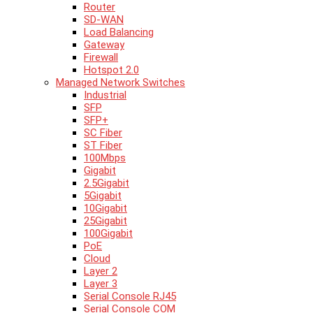
Router
SD-WAN
Load Balancing
Gateway
Firewall
Hotspot 2.0
Managed Network Switches
Industrial
SFP
SFP+
SC Fiber
ST Fiber
100Mbps
Gigabit
2.5Gigabit
5Gigabit
10Gigabit
25Gigabit
100Gigabit
PoE
Cloud
Layer 2
Layer 3
Serial Console RJ45
Serial Console COM