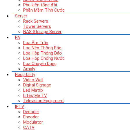
Phụ kiện tổng đài
Phần Mềm Tính Cước
Server
Rack Servers
Tower Servers
NAS Storage Server
PA
Loa Âm Trần
Loa Nén Thông Báo
Loa Hộp Thông Báo
Loa Hộp Chống Nước
Loa Chuyên Dụng
Amply
Hospitality
Video Wall
Digital Signage
Led Matrix
Lifestyle TV
Television Equipment
IPTV
Decoder
Encoder
Modulator
CATV