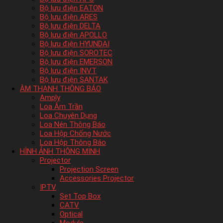
Bộ lưu điện EATON
Bộ lưu điện ARES
Bộ lưu điện DELTA
Bộ lưu điện APOLLO
Bộ lưu điện HYUNDAI
Bộ lưu điện SOROTEC
Bộ lưu điện EMERSON
Bộ lưu điện INVT
Bộ lưu điện SANTAK
ÂM THANH THÔNG BÁO
Amply
Loa Âm Trần
Loa Chuyên Dụng
Loa Nén Thông Báo
Loa Hộp Chống Nước
Loa Hộp Thông Báo
HÌNH ẢNH THÔNG MINH
Projector
Projection Screen
Accessories Projector
IPTV
Set Top Box
CATV
Optical