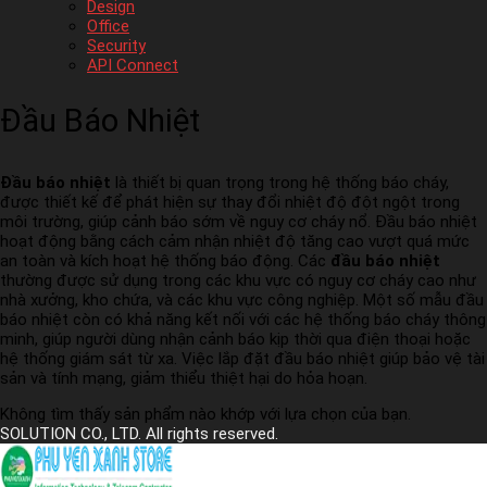
Design
Office
Security
API Connect
Đầu Báo Nhiệt
Đầu báo nhiệt
là thiết bị quan trọng trong hệ thống báo cháy,
được thiết kế để phát hiện sự thay đổi nhiệt độ đột ngột trong
môi trường, giúp cảnh báo sớm về nguy cơ cháy nổ. Đầu báo nhiệt
hoạt động bằng cách cảm nhận nhiệt độ tăng cao vượt quá mức
an toàn và kích hoạt hệ thống báo động. Các
đầu báo nhiệt
thường được sử dụng trong các khu vực có nguy cơ cháy cao như
nhà xưởng, kho chứa, và các khu vực công nghiệp. Một số mẫu đầu
báo nhiệt còn có khả năng kết nối với các hệ thống báo cháy thông
minh, giúp người dùng nhận cảnh báo kịp thời qua điện thoại hoặc
hệ thống giám sát từ xa. Việc lắp đặt đầu báo nhiệt giúp bảo vệ tài
sản và tính mạng, giảm thiểu thiệt hại do hỏa hoạn.
Không tìm thấy sản phẩm nào khớp với lựa chọn của bạn.
SOLUTION CO., LTD. All rights reserved.