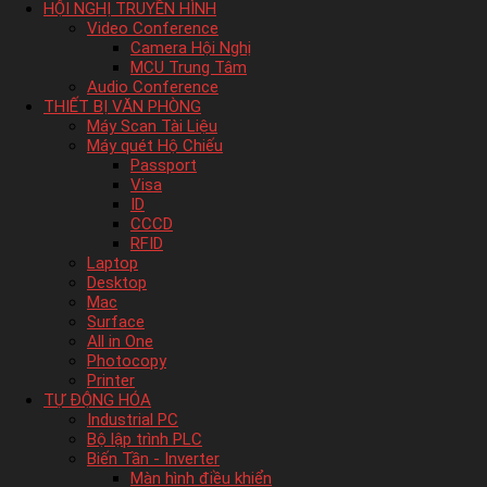
HỘI NGHỊ TRUYỀN HÌNH
Video Conference
Camera Hội Nghị
MCU Trung Tâm
Audio Conference
THIẾT BỊ VĂN PHÒNG
Máy Scan Tài Liệu
Máy quét Hộ Chiếu
Passport
Visa
ID
CCCD
RFID
Laptop
Desktop
Mac
Surface
All in One
Photocopy
Printer
TỰ ĐỘNG HÓA
Industrial PC
Bộ lập trình PLC
Biến Tần - Inverter
Màn hình điều khiển