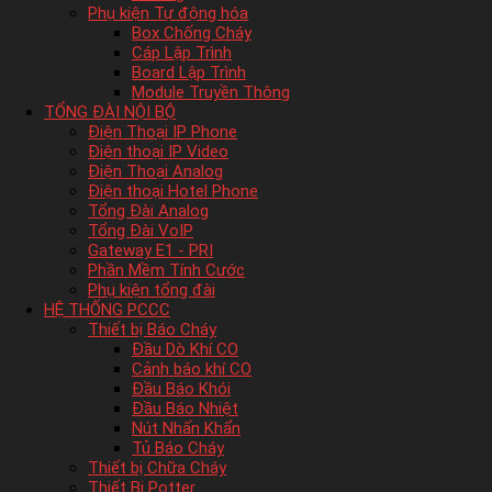
Phụ kiện Tự động hóa
Box Chống Cháy
Cáp Lập Trình
Board Lập Trình
Module Truyền Thông
TỔNG ĐÀI NỘI BỘ
Điện Thoại IP Phone
Điện thoại IP Video
Điện Thoại Analog
Điện thoại Hotel Phone
Tổng Đài Analog
Tổng Đài VoIP
Gateway E1 - PRI
Phần Mềm Tính Cước
Phụ kiện tổng đài
HỆ THỐNG PCCC
Thiết bị Báo Cháy
Đầu Dò Khí CO
Cảnh báo khí CO
Đầu Báo Khói
Đầu Báo Nhiệt
Nút Nhấn Khẩn
Tủ Báo Cháy
Thiết bị Chữa Cháy
Thiết Bị Potter