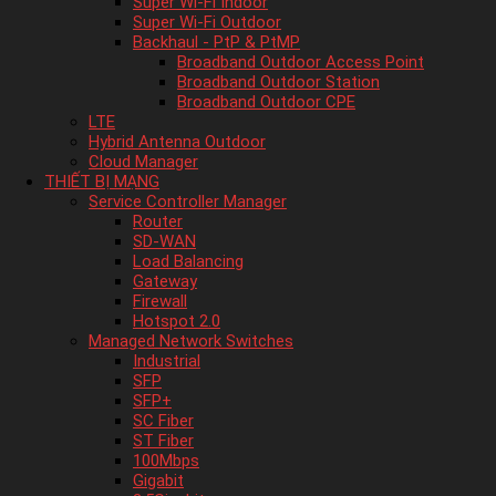
Super Wi-Fi Indoor
Super Wi-Fi Outdoor
Backhaul - PtP & PtMP
Broadband Outdoor Access Point
Broadband Outdoor Station
Broadband Outdoor CPE
LTE
Hybrid Antenna Outdoor
Cloud Manager
THIẾT BỊ MẠNG
Service Controller Manager
Router
SD-WAN
Load Balancing
Gateway
Firewall
Hotspot 2.0
Managed Network Switches
Industrial
SFP
SFP+
SC Fiber
ST Fiber
100Mbps
Gigabit