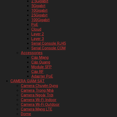
2.5Gigabit
5Gigabit
10Gigabit
25Gigabit
100Gigabit
PoE
Cloud
Layer 2
Layer 3
Serial Console RJ45
Serial Console COM
Accessories
Cáp Mạng
Cáp Quang
Module SFP
Cáp RF
Adapter PoE
CAMERA GIÁM SÁT
Camera Chuyên Dụng
Camera Trong Nhà
Camera Ngoài Trời
Camera Wi-Fi Indoor
Camera Wi-Fi Outdoor
Camera Mạng LTE
Dome