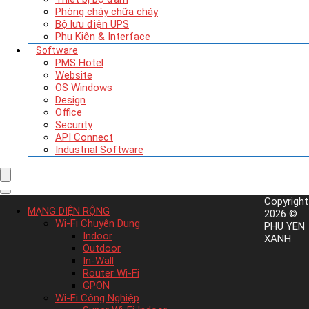
Phòng cháy chữa cháy
Bộ lưu điện UPS
Phụ Kiện & Interface
Software
PMS Hotel
Website
OS Windows
Design
Office
Security
API Connect
Industrial Software
Copyright
MẠNG DIỆN RỘNG
2026 ©
Wi-Fi Chuyên Dụng
PHU YEN
Indoor
XANH
Outdoor
In-Wall
Router Wi-Fi
GPON
Wi-Fi Công Nghiệp