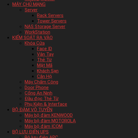
MÁY CHỦ MẠNG
Server
Rack Servers
Tower Servers
NAS Storage Server
WorkStation
KIỂM SOÁT RA VÀO
Khóa Cửa
Face ID
Vân Tay
Thẻ Từ
Mật Mã
Khách Sạn
Căn Hộ
Máy Chấm Công
Door Phone
Cổng An Ninh
Đầu đọc Thẻ Từ
Phụ Kiện & Interface
BỘ ĐÀM VÔ TUYẾN
Máy bộ đàm KENWOOD
Máy bộ đàm MOTOROLA
Máy bộ đàm ICOM
BỘ LƯU ĐIỆN UPS
Bộ lưu điện APC