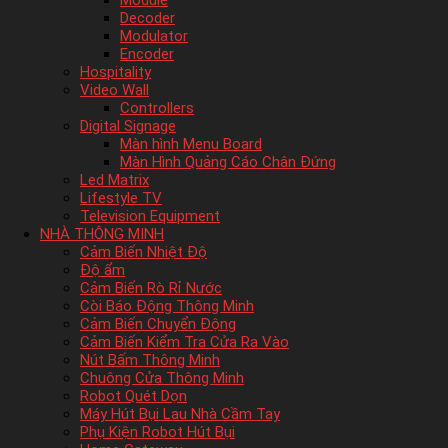
Module
Decoder
Modulator
Encoder
Hospitality
Video Wall
Controllers
Digital Signage
Màn hình Menu Board
Màn Hình Quảng Cáo Chân Đứng
Led Matrix
Lifestyle TV
Television Equipment
NHÀ THÔNG MINH
Cảm Biến Nhiệt Độ
Độ ẩm
Cảm Biến Rò Rỉ Nước
Còi Báo Động Thông Minh
Cảm Biến Chuyển Động
Cảm Biến Kiểm Tra Cửa Ra Vào
Nút Bấm Thông Minh
Chuông Cửa Thông Minh
Robot Quét Dọn
Máy Hút Bụi Lau Nhà Cầm Tay
Phụ Kiện Robot Hút Bụi