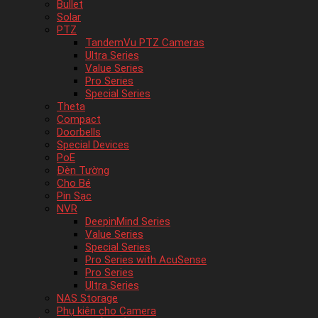
Bullet
Solar
PTZ
TandemVu PTZ Cameras
Ultra Series
Value Series
Pro Series
Special Series
Theta
Compact
Doorbells
Special Devices
PoE
Đèn Tường
Cho Bé
Pin Sạc
NVR
DeepinMind Series
Value Series
Special Series
Pro Series with AcuSense
Pro Series
Ultra Series
NAS Storage
Phụ kiên cho Camera