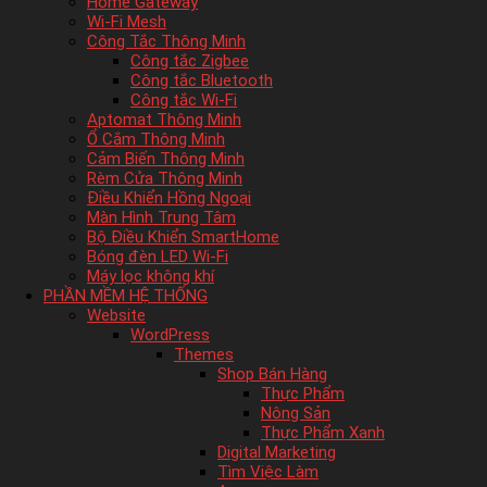
Home Gateway
Wi-Fi Mesh
Công Tắc Thông Minh
Công tắc Zigbee
Công tắc Bluetooth
Công tắc Wi-Fi
Aptomat Thông Minh
Ổ Cắm Thông Minh
Cảm Biến Thông Minh
Rèm Cửa Thông Minh
Điều Khiển Hồng Ngoại
Màn Hình Trung Tâm
Bộ Điều Khiển SmartHome
Bóng đèn LED Wi-Fi
Máy lọc không khí
PHẦN MỀM HỆ THỐNG
Website
WordPress
Themes
Shop Bán Hàng
Thực Phẩm
Nông Sản
Thực Phẩm Xanh
Digital Marketing
Tìm Việc Làm