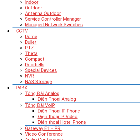
Indoor
Outdoor
Antenna Outdoor
Service Controller Manager
Managed Network Switches
CCTV
Dome
Bullet
PTZ
Theta
Compact
Doorbells
Special Devices
NVR
NAS Storage
PABX
Tổng Đài Analog
Điện Thoại Analog
Tổng Đài VoIP
Điện Thoại IP Phone
Điện thoại IP Video
Điện thoại Hotel Phone
Gateway E1 – PRI
Video Conference
Audio Conference