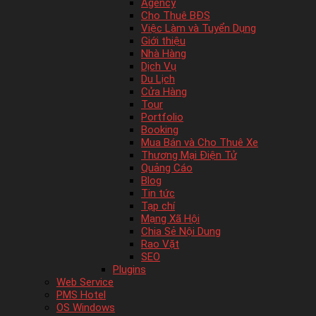
Agency
Cho Thuê BĐS
Việc Làm và Tuyển Dụng
Giới thiệu
Nhà Hàng
Dịch Vụ
Du Lịch
Cửa Hàng
Tour
Portfolio
Booking
Mua Bán và Cho Thuê Xe
Thương Mại Điện Tử
Quảng Cáo
Blog
Tin tức
Tạp chí
Mạng Xã Hội
Chia Sẻ Nội Dung
Rao Vặt
SEO
Plugins
Web Service
PMS Hotel
OS Windows