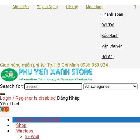
Giới thiệu
Tuyển Dụng
Liên hệ
Mua Hàng
Thanh Toán
Đổi Trả
Bảo Hành
Vận Chuyển
Hỏi đáp
Giao hàng miễn phí tại Tp. Hồ Chí Minh
0936 858 024
Search for:
Login / Register is disabled
Đăng Nhập
Yêu Thích
0
0
₫
DANH MỤC SẢN PHẨM
Shop
Wireless
In-Wall