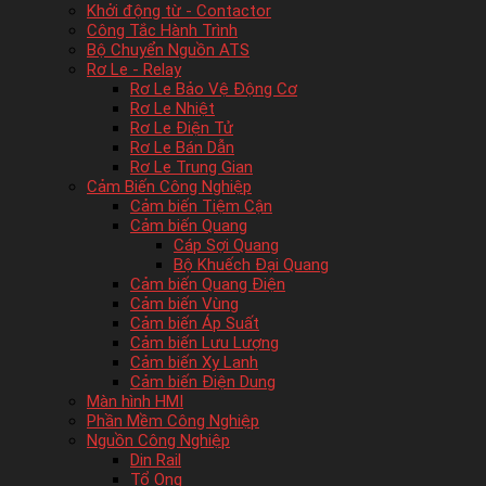
Khởi động từ - Contactor
Công Tắc Hành Trình
Bộ Chuyển Nguồn ATS
Rơ Le - Relay
Rơ Le Bảo Vệ Động Cơ
Rơ Le Nhiệt
Rơ Le Điện Tử
Rơ Le Bán Dẫn
Rơ Le Trung Gian
Cảm Biến Công Nghiệp
Cảm biến Tiệm Cận
Cảm biến Quang
Cáp Sợi Quang
Bộ Khuếch Đại Quang
Cảm biến Quang Điện
Cảm biến Vùng
Cảm biến Áp Suất
Cảm biến Lưu Lượng
Cảm biến Xy Lanh
Cảm biến Điện Dung
Màn hình HMI
Phần Mềm Công Nghiệp
Nguồn Công Nghiệp
Din Rail
Tổ Ong