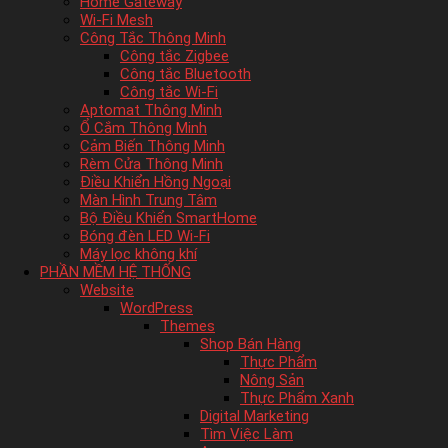
Home Gateway
Wi-Fi Mesh
Công Tắc Thông Minh
Công tắc Zigbee
Công tắc Bluetooth
Công tắc Wi-Fi
Aptomat Thông Minh
Ổ Cắm Thông Minh
Cảm Biến Thông Minh
Rèm Cửa Thông Minh
Điều Khiển Hồng Ngoại
Màn Hình Trung Tâm
Bộ Điều Khiển SmartHome
Bóng đèn LED Wi-Fi
Máy lọc không khí
PHẦN MỀM HỆ THỐNG
Website
WordPress
Themes
Shop Bán Hàng
Thực Phẩm
Nông Sản
Thực Phẩm Xanh
Digital Marketing
Tìm Việc Làm