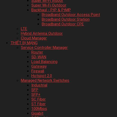
Super Wi-Fi Indoor
Super Wi-Fi Outdoor
Backhaul - PtP & PtMP
Broadband Outdoor Access Point
Broadband Outdoor Station
Broadband Outdoor CPE
LTE
Hybrid Antenna Outdoor
Cloud Manager
THIẾT BỊ MẠNG
Service Controller Manager
Router
SD-WAN
Load Balancing
Gateway
Firewall
Hotspot 2.0
Managed Network Switches
Industrial
SFP
SFP+
SC Fiber
ST Fiber
100Mbps
Gigabit