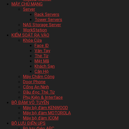
MÁY CHỦ MẠNG
Server
Rack Servers
Tower Servers
NAS Storage Server
WorkStation
KIỂM SOÁT RA VÀO
Khóa Cửa
Face ID
Vân Tay
Thẻ Từ
Mật Mã
Khách Sạn
Căn Hộ
Máy Chấm Công
Door Phone
Cổng An Ninh
Đầu đọc Thẻ Từ
Phụ Kiện & Interface
BỘ ĐÀM VÔ TUYẾN
Máy bộ đàm KENWOOD
Máy bộ đàm MOTOROLA
Máy bộ đàm ICOM
BỘ LƯU ĐIỆN UPS
Bộ lưu điện APC