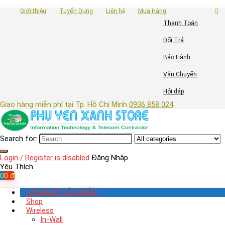
Giới thiệu
Tuyển Dụng
Liên hệ
Mua Hàng
Thanh Toán
Đổi Trả
Bảo Hành
Vận Chuyển
Hỏi đáp
Giao hàng miễn phí tại Tp. Hồ Chí Minh
0936 858 024
Search for:
Login / Register is disabled
Đăng Nhập
Yêu Thích
0
0
₫
DANH MỤC SẢN PHẨM
Shop
Wireless
In-Wall