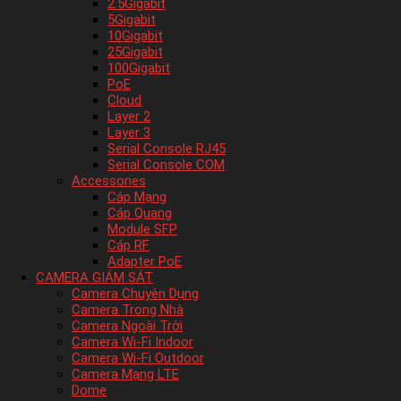
2.5Gigabit
5Gigabit
10Gigabit
25Gigabit
100Gigabit
PoE
Cloud
Layer 2
Layer 3
Serial Console RJ45
Serial Console COM
Accessories
Cáp Mạng
Cáp Quang
Module SFP
Cáp RF
Adapter PoE
CAMERA GIÁM SÁT
Camera Chuyên Dụng
Camera Trong Nhà
Camera Ngoài Trời
Camera Wi-Fi Indoor
Camera Wi-Fi Outdoor
Camera Mạng LTE
Dome