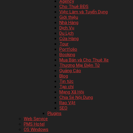
Agency
Cho Thuê BĐS
Việc Làm và Tuyển Dụng
Giới thiệu
Nhà Hàng
Dịch Vụ
Du Lịch
Cửa Hàng
Tour
Portfolio
Booking
Mua Bán và Cho Thuê Xe
Thương Mại Điện Tử
Quảng Cáo
Blog
Tin tức
Tạp chí
Mạng Xã Hội
Chia Sẻ Nội Dung
Rao Vặt
SEO
Plugins
Web Service
PMS Hotel
OS Windows