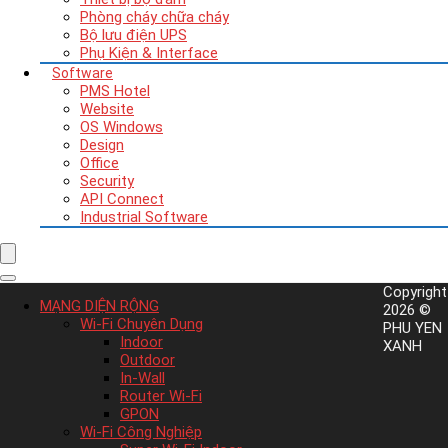
Phòng cháy chữa cháy
Bộ lưu điện UPS
Phụ Kiện & Interface
Software
PMS Hotel
Website
OS Windows
Design
Office
Security
API Connect
Industrial Software
Copyright
MẠNG DIỆN RỘNG
2026 ©
Wi-Fi Chuyên Dụng
PHU YEN
Indoor
XANH
Outdoor
In-Wall
Router Wi-Fi
GPON
Wi-Fi Công Nghiệp