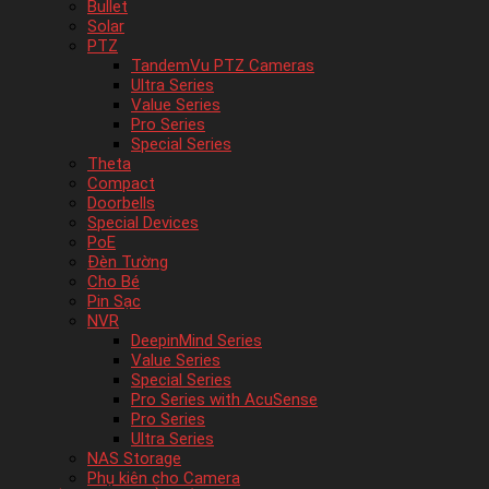
Bullet
Solar
PTZ
TandemVu PTZ Cameras
Ultra Series
Value Series
Pro Series
Special Series
Theta
Compact
Doorbells
Special Devices
PoE
Đèn Tường
Cho Bé
Pin Sạc
NVR
DeepinMind Series
Value Series
Special Series
Pro Series with AcuSense
Pro Series
Ultra Series
NAS Storage
Phụ kiên cho Camera