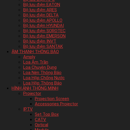
Bộ lưu điện EATON
Bộ lưu điện ARES
Bộ lưu điện DELTA
Bộ lưu điện APOLLO
Bộ lưu điện HYUNDAI
Bộ lưu điện SOROTEC
Bộ lưu điện EMERSON
Bộ lưu điện INVT
Bộ lưu điện SANTAK
ÂM THANH THÔNG BÁO
Amply
Loa Âm Trần
Loa Chuyên Dụng
Loa Nén Thông Báo
Loa Hộp Chống Nước
Loa Hộp Thông Báo
HÌNH ẢNH THÔNG MINH
Projector
Projection Screen
Accessories Projector
IPTV
Set Top Box
CATV
Optical