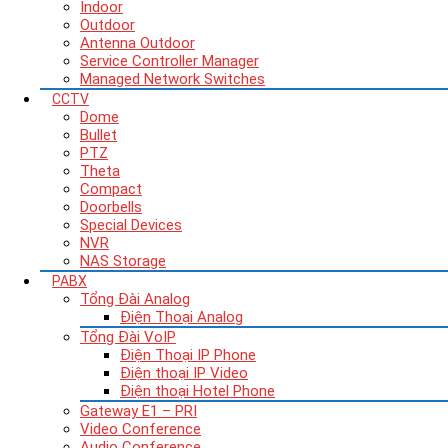
Indoor
Outdoor
Antenna Outdoor
Service Controller Manager
Managed Network Switches
CCTV
Dome
Bullet
PTZ
Theta
Compact
Doorbells
Special Devices
NVR
NAS Storage
PABX
Tổng Đài Analog
Điện Thoại Analog
Tổng Đài VoIP
Điện Thoại IP Phone
Điện thoại IP Video
Điện thoại Hotel Phone
Gateway E1 – PRI
Video Conference
Audio Conference