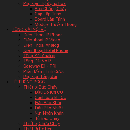
Phụ kiện Tự động hóa
Box Chống Cháy
Cáp Lập Trình
Board Lập Trình
Module Truyền Thông
TỔNG ĐÀI NỘI BỘ
Điện Thoại IP Phone
Điện thoại IP Video
Điện Thoại Analog
Điện thoại Hotel Phone
Tổng Đài Analog
Tổng Đài VoIP
Gateway E1 - PRI
Phần Mềm Tính Cước
Phụ kiện tổng đài
HỆ THỐNG PCCC
Thiết bị Báo Cháy
Đầu Dò Khí CO
Cảnh báo khí CO
Đầu Báo Khói
Đầu Báo Nhiệt
Nút Nhấn Khẩn
Tủ Báo Cháy
Thiết bị Chữa Cháy
Thiết Bị Potter