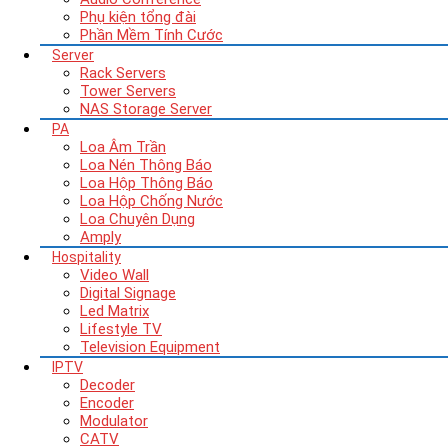
Phụ kiện tổng đài
Phần Mềm Tính Cước
Server
Rack Servers
Tower Servers
NAS Storage Server
PA
Loa Âm Trần
Loa Nén Thông Báo
Loa Hộp Thông Báo
Loa Hộp Chống Nước
Loa Chuyên Dụng
Amply
Hospitality
Video Wall
Digital Signage
Led Matrix
Lifestyle TV
Television Equipment
IPTV
Decoder
Encoder
Modulator
CATV