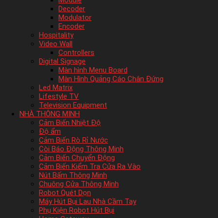
Module
Decoder
Modulator
Encoder
Hospitality
Video Wall
Controllers
Digital Signage
Màn hình Menu Board
Màn Hình Quảng Cáo Chân Đứng
Led Matrix
Lifestyle TV
Television Equipment
NHÀ THÔNG MINH
Cảm Biến Nhiệt Độ
Độ ẩm
Cảm Biến Rò Rỉ Nước
Còi Báo Động Thông Minh
Cảm Biến Chuyển Động
Cảm Biến Kiểm Tra Cửa Ra Vào
Nút Bấm Thông Minh
Chuông Cửa Thông Minh
Robot Quét Dọn
Máy Hút Bụi Lau Nhà Cầm Tay
Phụ Kiện Robot Hút Bụi