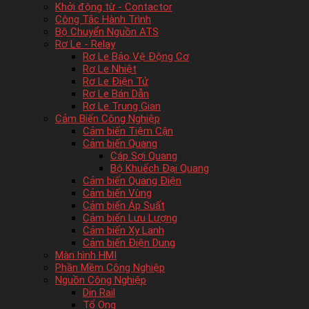
Khởi động từ - Contactor
Công Tắc Hành Trình
Bộ Chuyển Nguồn ATS
Rơ Le - Relay
Rơ Le Bảo Vệ Động Cơ
Rơ Le Nhiệt
Rơ Le Điện Tử
Rơ Le Bán Dẫn
Rơ Le Trung Gian
Cảm Biến Công Nghiệp
Cảm biến Tiệm Cận
Cảm biến Quang
Cáp Sợi Quang
Bộ Khuếch Đại Quang
Cảm biến Quang Điện
Cảm biến Vùng
Cảm biến Áp Suất
Cảm biến Lưu Lượng
Cảm biến Xy Lanh
Cảm biến Điện Dung
Màn hình HMI
Phần Mềm Công Nghiệp
Nguồn Công Nghiệp
Din Rail
Tổ Ong