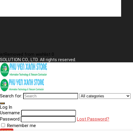
ist
Removed from wishlist
0
SOLUTION CO., LTD. All rights reserved.
Search for:
Log In
Username
Password
Lost Password?
Remember me
Login