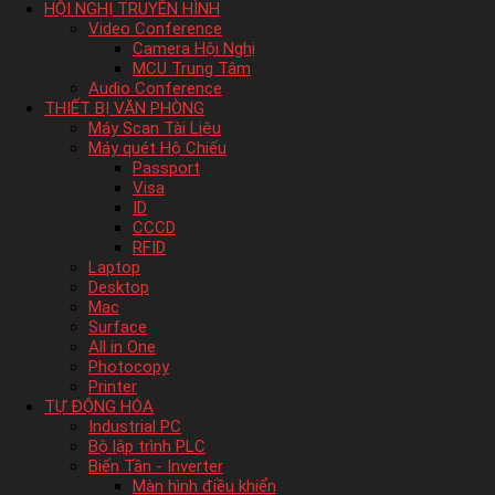
HỘI NGHỊ TRUYỀN HÌNH
Video Conference
Camera Hội Nghị
MCU Trung Tâm
Audio Conference
THIẾT BỊ VĂN PHÒNG
Máy Scan Tài Liệu
Máy quét Hộ Chiếu
Passport
Visa
ID
CCCD
RFID
Laptop
Desktop
Mac
Surface
All in One
Photocopy
Printer
TỰ ĐỘNG HÓA
Industrial PC
Bộ lập trình PLC
Biến Tần - Inverter
Màn hình điều khiển