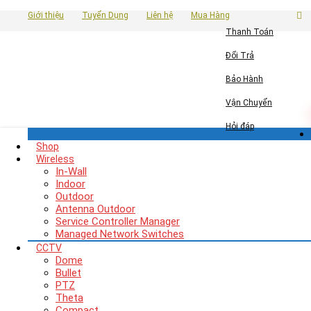
Giới thiệu
Tuyển Dụng
Liên hệ
Mua Hàng
Thanh Toán
Đổi Trả
Bảo Hành
Vận Chuyển
Hỏi đáp
Shop
Wireless
In-Wall
Indoor
Outdoor
Antenna Outdoor
Service Controller Manager
Managed Network Switches
CCTV
Dome
Bullet
PTZ
Theta
Compact