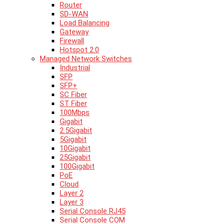
Router
SD-WAN
Load Balancing
Gateway
Firewall
Hotspot 2.0
Managed Network Switches
Industrial
SFP
SFP+
SC Fiber
ST Fiber
100Mbps
Gigabit
2.5Gigabit
5Gigabit
10Gigabit
25Gigabit
100Gigabit
PoE
Cloud
Layer 2
Layer 3
Serial Console RJ45
Serial Console COM