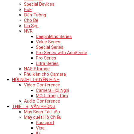
Special Devices
PoE
Đèn Tường
Cho Bé
Pin Sạc
NVR
DeepinMind Series
Value Series
Special Series
Pro Series with AcuSense
Pro Series
Ultra Series
NAS Storage
Phụ kiên cho Camera
HỘI NGHỊ TRUYỀN HÌNH
Video Conference
Camera Hội Nghị
MCU Trung Tâm
Audio Conference
THIẾT BỊ VĂN PHÒNG
Máy Scan Tài Liệu
Máy quét Hộ Chiếu
Passport
Visa
ID