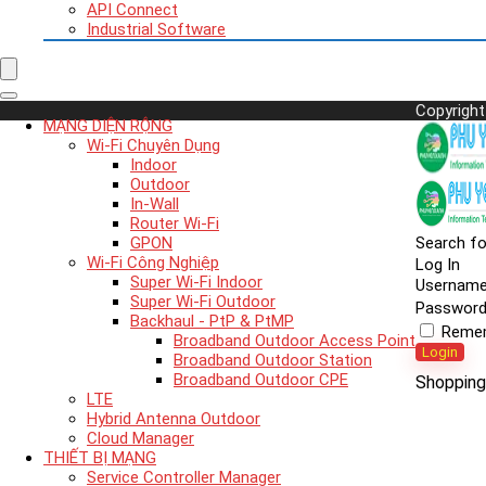
API Connect
Industrial Software
Copyright
MẠNG DIỆN RỘNG
Wi-Fi Chuyên Dụng
Indoor
Outdoor
In-Wall
Router Wi-Fi
GPON
Search fo
Wi-Fi Công Nghiệp
Log In
Super Wi-Fi Indoor
Usernam
Super Wi-Fi Outdoor
Passwor
Backhaul - PtP & PtMP
Reme
Broadband Outdoor Access Point
Login
Broadband Outdoor Station
Broadband Outdoor CPE
Shopping
LTE
Hybrid Antenna Outdoor
Cloud Manager
THIẾT BỊ MẠNG
Service Controller Manager