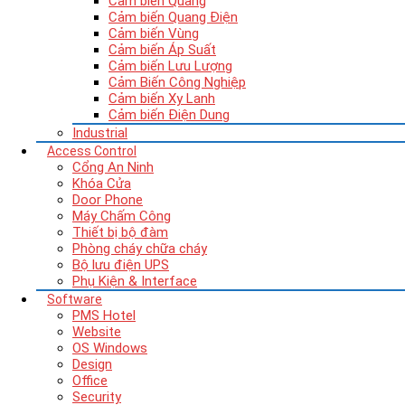
Cảm biến Quang
Cảm biến Quang Điện
Cảm biến Vùng
Cảm biến Áp Suất
Cảm biến Lưu Lượng
Cảm Biến Công Nghiệp
Cảm biến Xy Lanh
Cảm biến Điện Dung
Industrial
Access Control
Cổng An Ninh
Khóa Cửa
Door Phone
Máy Chấm Công
Thiết bị bộ đàm
Phòng cháy chữa cháy
Bộ lưu điện UPS
Phụ Kiện & Interface
Software
PMS Hotel
Website
OS Windows
Design
Office
Security