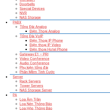
Doorbells
Special Devices
NVR
NAS Storage
PABX
Tổng Đài Analog
Điện Thoại Analog
Tổng Đài VoIP
Điện Thoại IP Phone
Điện thoại IP Video
Điện thoại Hotel Phone
Gateway E1 – PRI
Video Conference
Audio Conference
Phụ kiện tổng đài
Phần Mềm Tính Cước
Server
Rack Servers
Tower Servers
NAS Storage Server
PA
Loa Âm Trần
Loa Nén Thông Báo
Loa Hộp Thông Báo