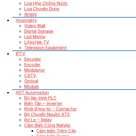
Loa Hộp Chống Nước
Loa Chuyên Dụng
Amply
Hospitality
Video Wall
Digital Signage
Led Matrix
Lifestyle TV
Television Equipment
IPTV
Decoder
Encoder
Modulator
CATV
Optical
Module
HOT
Automation
Bộ lập trình PLC
Biến Tần – Inverter
Khởi động từ – Contactor
Bộ Chuyển Nguồn ATS
Rơ Le – Relay
Cảm Biến Công Nghiệp
Cảm biến Tiệm Cận