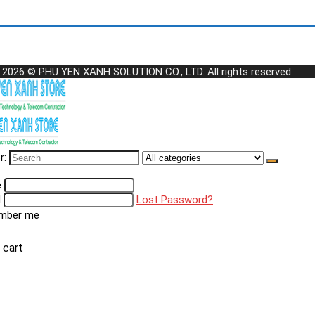
 2026 © PHU YEN XANH SOLUTION CO., LTD. All rights reserved.
r:
e
d
Lost Password?
mber me
 cart