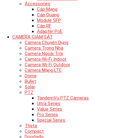
Accessories
Cáp Mạng
Cáp Quang
Module SFP
Cáp RF
Adapter PoE
CAMERA GIÁM SÁT
Camera Chuyên Dụng
Camera Trong Nhà
Camera Ngoài Trời
Camera Wi-Fi Indoor
Camera Wi-Fi Outdoor
Camera Mạng LTE
Dome
Bullet
Solar
PTZ
TandemVu PTZ Cameras
Ultra Series
Value Series
Pro Series
Special Series
Theta
Compact
Doorbells