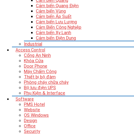
Cảm biến Quang
Cảm biến Quang Điện
Cảm biến Vùng
Cảm biến Áp Suất
Cảm biến Lưu Lượng
Cảm Biến Công Nghiệp
Cảm biến Xy Lanh
Cảm biến Điện Dung
Industrial
Access Control
Cổng An Ninh
Khóa Cửa
Door Phone
Máy Chấm Công
Thiết bị bộ đàm
Phòng cháy chữa cháy
Bộ lưu điện UPS
Phụ Kiện & Interface
Software
PMS Hotel
Website
OS Windows
Design
Office
Security