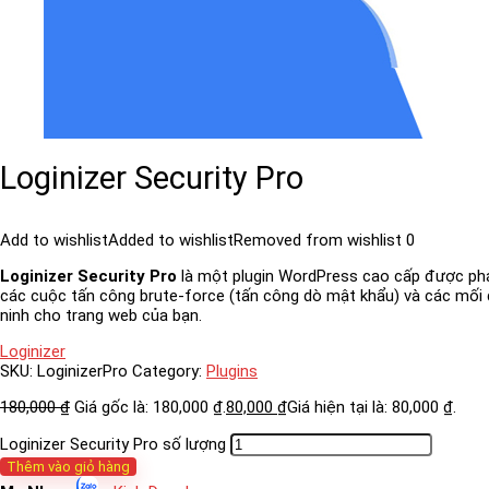
Loginizer Security Pro
Add to wishlist
Added to wishlist
Removed from wishlist
0
Loginizer Security Pro
là một plugin WordPress cao cấp được phá
các cuộc tấn công brute-force (tấn công dò mật khẩu) và các mối
ninh cho trang web của bạn.
Loginizer
SKU:
LoginizerPro
Category:
Plugins
180,000
₫
Giá gốc là: 180,000 ₫.
80,000
₫
Giá hiện tại là: 80,000 ₫.
Loginizer Security Pro số lượng
Thêm vào giỏ hàng