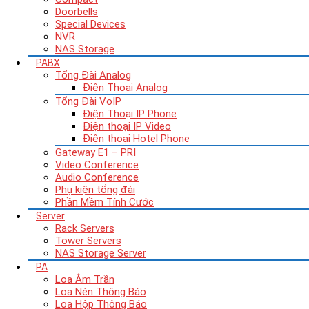
Doorbells
Special Devices
NVR
NAS Storage
PABX
Tổng Đài Analog
Điện Thoại Analog
Tổng Đài VoIP
Điện Thoại IP Phone
Điện thoại IP Video
Điện thoại Hotel Phone
Gateway E1 – PRI
Video Conference
Audio Conference
Phụ kiện tổng đài
Phần Mềm Tính Cước
Server
Rack Servers
Tower Servers
NAS Storage Server
PA
Loa Âm Trần
Loa Nén Thông Báo
Loa Hộp Thông Báo