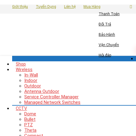
Giới thiệu
Tuyển Dụng
Liên hệ
Mua Hàng
Thanh Toán
Đổi Trả
Bảo Hành
Vận Chuyển
Hỏi đáp
Shop
Wireless
In-Wall
Indoor
Outdoor
Antenna Outdoor
Service Controller Manager
Managed Network Switches
CCTV
Dome
Bullet
PTZ
Theta
Compact