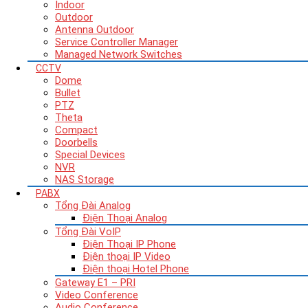
Indoor
Outdoor
Antenna Outdoor
Service Controller Manager
Managed Network Switches
CCTV
Dome
Bullet
PTZ
Theta
Compact
Doorbells
Special Devices
NVR
NAS Storage
PABX
Tổng Đài Analog
Điện Thoại Analog
Tổng Đài VoIP
Điện Thoại IP Phone
Điện thoại IP Video
Điện thoại Hotel Phone
Gateway E1 – PRI
Video Conference
Audio Conference