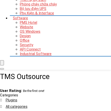
Phòng cháy chữa cháy
Bộ lưu điện UPS
Phụ Kiện & Interface
Software
PMS Hotel
Website
OS Windows
Design
Office
Security
API Connect
Industrial Software
TMS Outsource
User Rating:
Be the first one!
Categories
Plugins
All categories