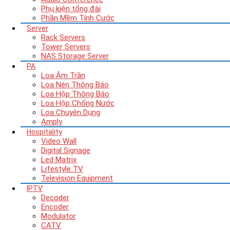
Phụ kiện tổng đài
Phần Mềm Tính Cước
Server
Rack Servers
Tower Servers
NAS Storage Server
PA
Loa Âm Trần
Loa Nén Thông Báo
Loa Hộp Thông Báo
Loa Hộp Chống Nước
Loa Chuyên Dụng
Amply
Hospitality
Video Wall
Digital Signage
Led Matrix
Lifestyle TV
Television Equipment
IPTV
Decoder
Encoder
Modulator
CATV