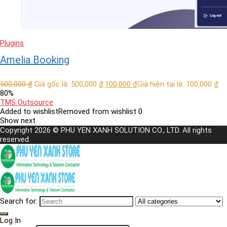
Plugins
Amelia Booking
500,000
₫
Giá gốc là: 500,000 ₫.
100,000
₫
Giá hiện tại là: 100,000 ₫.
80%
TMS Outsource
Added to wishlist
Removed from wishlist
0
Show next
Copyright 2026 © PHU YEN XANH SOLUTION CO., LTD. All rights
reserved.
Search for:
Log In