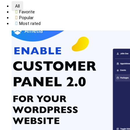
All
Favorite
Popular
Most rated