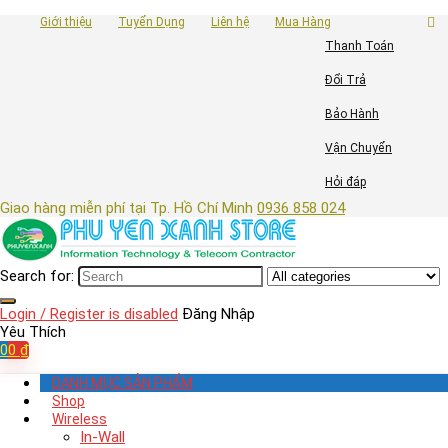
Giới thiệu
Tuyển Dụng
Liên hệ
Mua Hàng
Thanh Toán
Đổi Trả
Bảo Hành
Vận Chuyển
Hỏi đáp
Giao hàng miễn phí tại Tp. Hồ Chí Minh
0936 858 024
Search for:
Login / Register is disabled
Đăng Nhập
Yêu Thích
0
0
₫
DANH MỤC SẢN PHẨM
Shop
Wireless
In-Wall