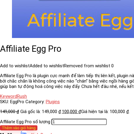
Affiliate Egg Pro
Add to wishlist
Added to wishlist
Removed from wishlist
0
Affiliate Egg Pro là plugin cực mạnh để làm tiếp thị liên kết, plu
bởi chắc chắn là không công việc nào “chán” bằng việc ngồi hàng 
giúp bạn tự động hoá công việc này đấy. Chưa hết đâu nhé, nếu kết h
KeywordRush
SKU:
EggPro
Category:
Plugins
149,000
₫
Giá gốc là: 149,000 ₫.
100,000
₫
Giá hiện tại là: 100,000 ₫.
Affiliate Egg Pro số lượng
Thêm vào giỏ hàng