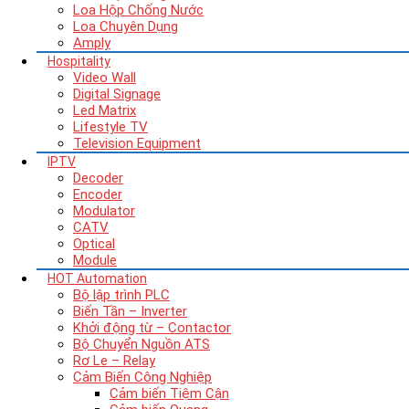
Loa Hộp Chống Nước
Loa Chuyên Dụng
Amply
Hospitality
Video Wall
Digital Signage
Led Matrix
Lifestyle TV
Television Equipment
IPTV
Decoder
Encoder
Modulator
CATV
Optical
Module
HOT
Automation
Bộ lập trình PLC
Biến Tần – Inverter
Khởi động từ – Contactor
Bộ Chuyển Nguồn ATS
Rơ Le – Relay
Cảm Biến Công Nghiệp
Cảm biến Tiệm Cận