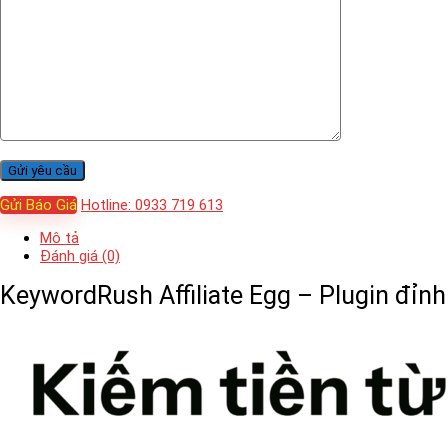
Gửi Báo Giá
Hotline: 0933 719 613
Mô tả
Đánh giá (0)
KeywordRush Affiliate Egg – Plugin đỉnh l