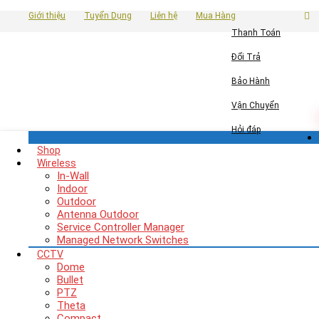
Giới thiệu
Tuyển Dụng
Liên hệ
Mua Hàng
Thanh Toán
Đổi Trả
Bảo Hành
Vận Chuyển
Hỏi đáp
Shop
Wireless
In-Wall
Indoor
Outdoor
Antenna Outdoor
Service Controller Manager
Managed Network Switches
CCTV
Dome
Bullet
PTZ
Theta
Compact