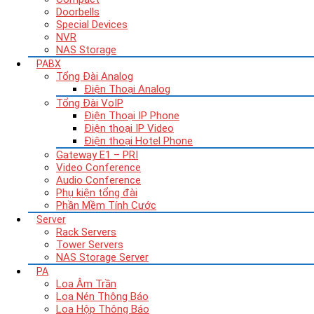
Doorbells
Special Devices
NVR
NAS Storage
PABX
Tổng Đài Analog
Điện Thoại Analog
Tổng Đài VoIP
Điện Thoại IP Phone
Điện thoại IP Video
Điện thoại Hotel Phone
Gateway E1 – PRI
Video Conference
Audio Conference
Phụ kiện tổng đài
Phần Mềm Tính Cước
Server
Rack Servers
Tower Servers
NAS Storage Server
PA
Loa Âm Trần
Loa Nén Thông Báo
Loa Hộp Thông Báo