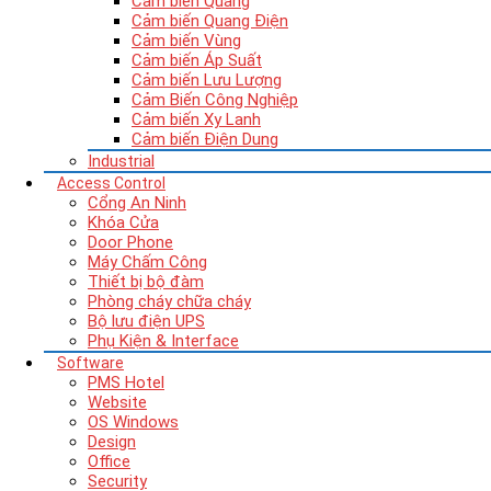
Cảm biến Quang
Cảm biến Quang Điện
Cảm biến Vùng
Cảm biến Áp Suất
Cảm biến Lưu Lượng
Cảm Biến Công Nghiệp
Cảm biến Xy Lanh
Cảm biến Điện Dung
Industrial
Access Control
Cổng An Ninh
Khóa Cửa
Door Phone
Máy Chấm Công
Thiết bị bộ đàm
Phòng cháy chữa cháy
Bộ lưu điện UPS
Phụ Kiện & Interface
Software
PMS Hotel
Website
OS Windows
Design
Office
Security