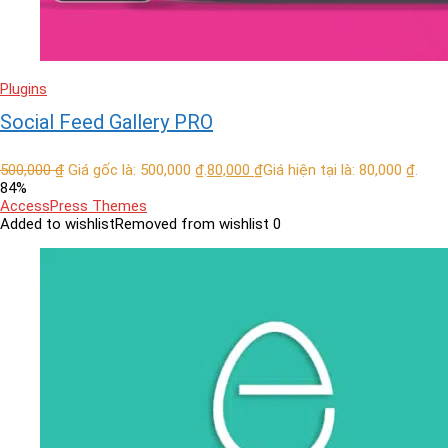
Plugins
Social Feed Gallery PRO
500,000
₫
Giá gốc là: 500,000 ₫.
80,000
₫
Giá hiện tại là: 80,000 ₫.
84%
AccessPress Themes
Added to wishlist
Removed from wishlist
0