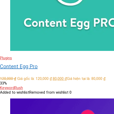
Plugins
Content Egg Pro
120,000
₫
Giá gốc là: 120,000 ₫.
80,000
₫
Giá hiện tại là: 80,000 ₫.
33%
KeywordRush
Added to wishlist
Removed from wishlist
0