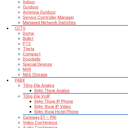
Indoor
Outdoor
Antenna Outdoor
Service Controller Manager
Managed Network Switches
CCTV
Dome
Bullet
PTZ
Theta
Compact
Doorbells
Special Devices
NVR
NAS Storage
PABX
Tổng Đài Analog
Điện Thoại Analog
Tổng Đài VoIP
Điện Thoại IP Phone
Điện thoại IP Video
Điện thoại Hotel Phone
Gateway E1 – PRI
Video Conference
Audio Conference