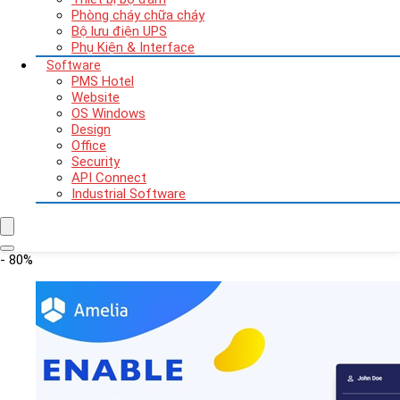
Phòng cháy chữa cháy
Bộ lưu điện UPS
Phụ Kiện & Interface
Software
PMS Hotel
Website
OS Windows
Design
Office
Security
API Connect
Industrial Software
- 80%