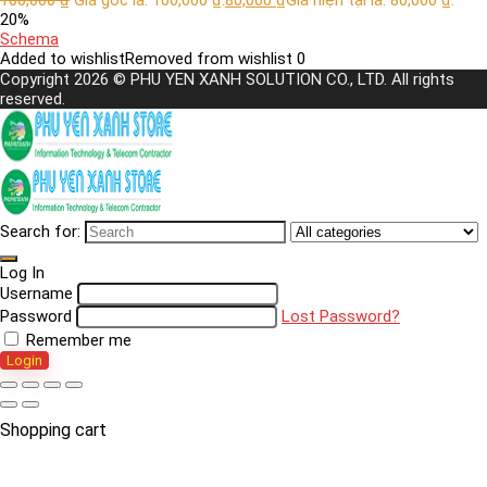
20%
Schema
Added to wishlist
Removed from wishlist
0
Copyright 2026 © PHU YEN XANH SOLUTION CO., LTD. All rights
reserved.
Search for:
Log In
Username
Password
Lost Password?
Remember me
Login
Shopping cart