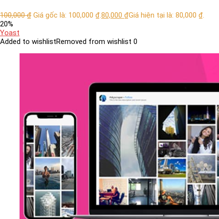
100,000
₫
Giá gốc là: 100,000 ₫.
80,000
₫
Giá hiện tại là: 80,000 ₫.
20%
Yoast
Added to wishlist
Removed from wishlist
0