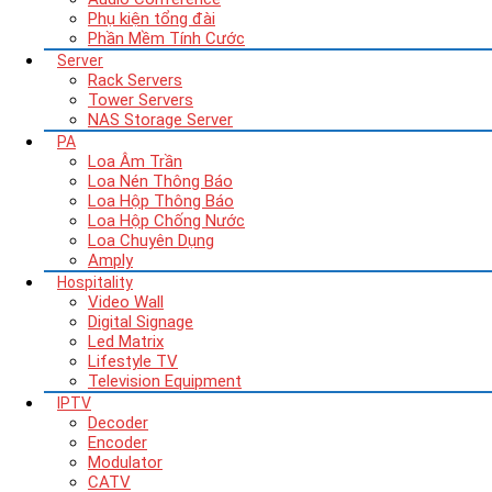
Phụ kiện tổng đài
Phần Mềm Tính Cước
Server
Rack Servers
Tower Servers
NAS Storage Server
PA
Loa Âm Trần
Loa Nén Thông Báo
Loa Hộp Thông Báo
Loa Hộp Chống Nước
Loa Chuyên Dụng
Amply
Hospitality
Video Wall
Digital Signage
Led Matrix
Lifestyle TV
Television Equipment
IPTV
Decoder
Encoder
Modulator
CATV