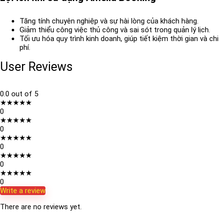
Tăng tính chuyên nghiệp và sự hài lòng của khách hàng.
Giảm thiểu công việc thủ công và sai sót trong quản lý lịch.
Tối ưu hóa quy trình kinh doanh, giúp tiết kiệm thời gian và chi
phí.
User Reviews
0.0
out of 5
★
★
★
★
★
0
★
★
★
★
★
0
★
★
★
★
★
0
★
★
★
★
★
0
★
★
★
★
★
0
Write a review
There are no reviews yet.