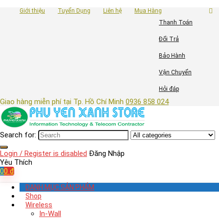
Giới thiệu
Tuyển Dụng
Liên hệ
Mua Hàng
Thanh Toán
Đổi Trả
Bảo Hành
Vận Chuyển
Hỏi đáp
Giao hàng miễn phí tại Tp. Hồ Chí Minh
0936 858 024
Search for:
Login / Register is disabled
Đăng Nhập
Yêu Thích
0
0
₫
DANH MỤC SẢN PHẨM
Shop
Wireless
In-Wall