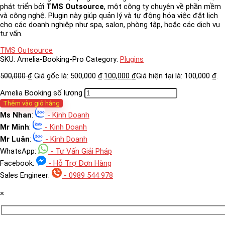
phát triển bởi
TMS Outsource
, một công ty chuyên về phần mềm
và công nghệ. Plugin này giúp quản lý và tự động hóa việc đặt lịch
cho các doanh nghiệp như spa, salon, phòng tập, hoặc các dịch vụ
tư vấn.
TMS Outsource
SKU:
Amelia-Booking-Pro
Category:
Plugins
500,000
₫
Giá gốc là: 500,000 ₫.
100,000
₫
Giá hiện tại là: 100,000 ₫.
Amelia Booking số lượng
Thêm vào giỏ hàng
Ms Nhan
:
- Kinh Doanh
Mr Minh
:
- Kinh Doanh
Mr Luân
:
- Kinh Doanh
WhatsApp:
- Tư Vấn Giải Pháp
Facebook:
- Hỗ Trợ Đơn Hàng
Sales Engineer:
- 0989 544 978
×