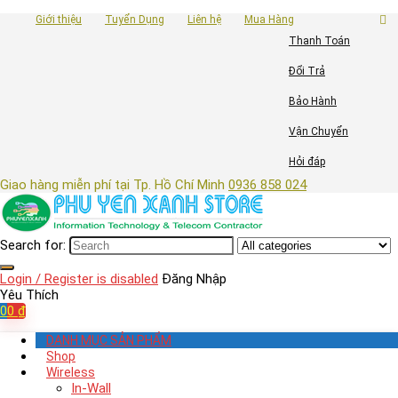
Giới thiệu
Tuyển Dụng
Liên hệ
Mua Hàng
Thanh Toán
Đổi Trả
Bảo Hành
Vận Chuyển
Hỏi đáp
Giao hàng miễn phí tại Tp. Hồ Chí Minh
0936 858 024
Search for:
Login / Register is disabled
Đăng Nhập
Yêu Thích
0
0
₫
DANH MỤC SẢN PHẨM
Shop
Wireless
In-Wall