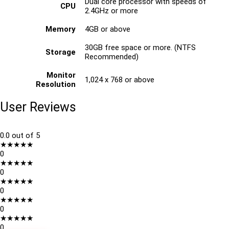
Dual core processor with speeds of
CPU
2.4GHz or more
Memory
4GB or above
30GB free space or more. (NTFS
Storage
Recommended)
Monitor
1,024 x 768 or above
Resolution
User Reviews
0.0
out of 5
★
★
★
★
★
0
★
★
★
★
★
0
★
★
★
★
★
0
★
★
★
★
★
0
★
★
★
★
★
0