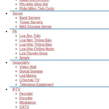
Phụ kiện tổng đài
Phần Mềm Tính Cước
Server
Rack Servers
Tower Servers
NAS Storage Server
PA
Loa Âm Trần
Loa Nén Thông Báo
Loa Hộp Thông Báo
Loa Hộp Chống Nước
Loa Chuyên Dụng
Amply
Hospitality
Video Wall
Digital Signage
Led Matrix
Lifestyle TV
Television Equipment
IPTV
Decoder
Encoder
Modulator
CATV