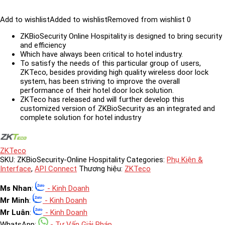
Add to wishlist
Added to wishlist
Removed from wishlist
0
ZKBioSecurity Online Hospitality is designed to bring security
and efficiency
Which have always been critical to hotel industry.
To satisfy the needs of this particular group of users,
ZKTeco, besides providing high quality wireless door lock
system, has been striving to improve the overall
performance of their hotel door lock solution.
ZKTeco has released and will further develop this
customized version of ZKBioSecurity as an integrated and
complete solution for hotel industry
ZKTeco
SKU:
ZKBioSecurity-Online Hospitality
Categories:
Phụ Kiện &
Interface
,
API Connect
Thương hiệu:
ZKTeco
Ms Nhan
:
- Kinh Doanh
Mr Minh
:
- Kinh Doanh
Mr Luân
:
- Kinh Doanh
WhatsApp:
- Tư Vấn Giải Pháp