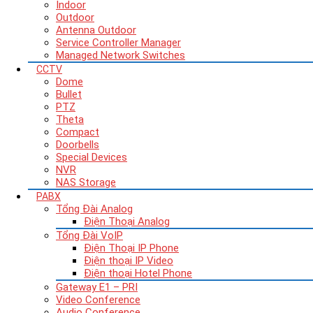
Indoor
Outdoor
Antenna Outdoor
Service Controller Manager
Managed Network Switches
CCTV
Dome
Bullet
PTZ
Theta
Compact
Doorbells
Special Devices
NVR
NAS Storage
PABX
Tổng Đài Analog
Điện Thoại Analog
Tổng Đài VoIP
Điện Thoại IP Phone
Điện thoại IP Video
Điện thoại Hotel Phone
Gateway E1 – PRI
Video Conference
Audio Conference