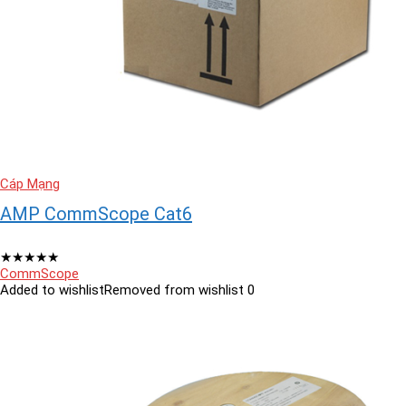
Cáp Mạng
AMP CommScope Cat6
★
★
★
★
★
CommScope
Added to wishlist
Removed from wishlist
0