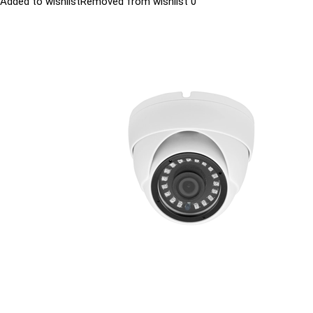
Added to wishlist
Removed from wishlist
0