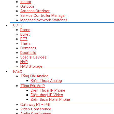
Indoor
Outdoor
Antenna Outdoor
Service Controller Manager
Managed Network Switches
CCTV
Dome
Bullet
PTZ
Theta
Compact
Doorbells
Special Devices
NVR
NAS Storage
PABX
Tổng Đài Analog
Điện Thoại Analog
Tổng Đài VoIP
Điện Thoại IP Phone
Điện thoại IP Video
Điện thoại Hotel Phone
Gateway E1 – PRI
Video Conference
Audio Conference