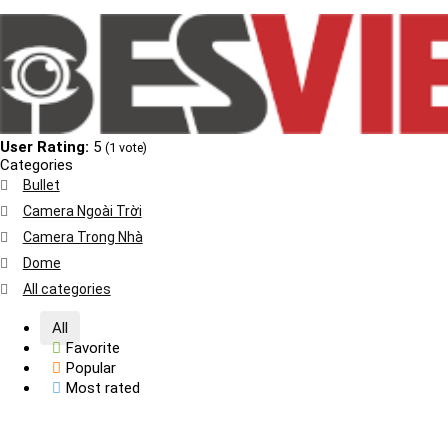
User Rating:
5
(
1
vote)
Categories
Bullet
Camera Ngoài Trời
Camera Trong Nhà
Dome
All categories
All
Favorite
Popular
Most rated