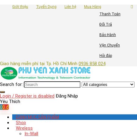
Giới thiệu
Tuyển Dụng
Liên hệ
Mua Hàng
Thanh Toán
Đổi Trả
Bảo Hành
Vận Chuyển
Hỏi đáp
Giao hàng miễn phí tại Tp. Hồ Chí Minh
0936 858 024
Search for:
Login / Register is disabled
Đăng Nhập
Yêu Thích
0
0
₫
DANH MỤC SẢN PHẨM
Shop
Wireless
In-Wall