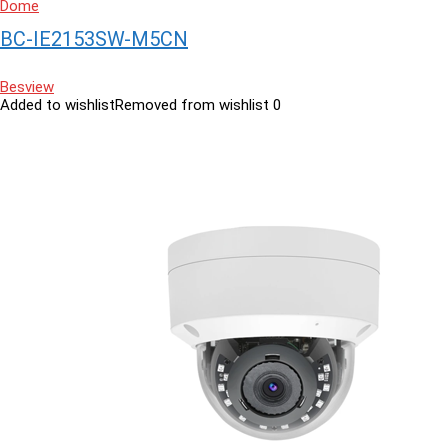
Dome
BC-IE2153SW-M5CN
Besview
Added to wishlist
Removed from wishlist
0