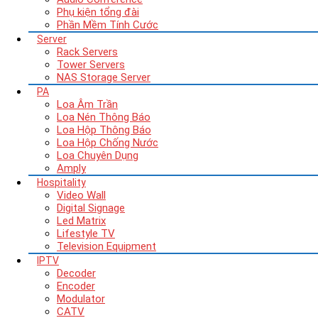
Phụ kiện tổng đài
Phần Mềm Tính Cước
Server
Rack Servers
Tower Servers
NAS Storage Server
PA
Loa Âm Trần
Loa Nén Thông Báo
Loa Hộp Thông Báo
Loa Hộp Chống Nước
Loa Chuyên Dụng
Amply
Hospitality
Video Wall
Digital Signage
Led Matrix
Lifestyle TV
Television Equipment
IPTV
Decoder
Encoder
Modulator
CATV