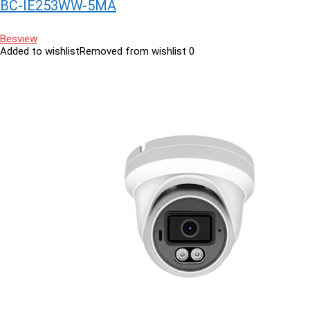
BC-IE253WW-5MA
Besview
Added to wishlist
Removed from wishlist
0