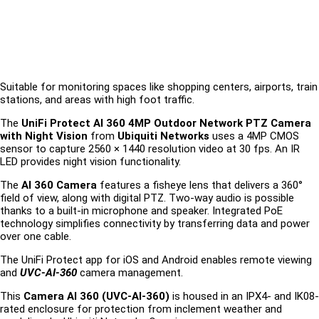
Suitable for monitoring spaces like shopping centers, airports, train
stations, and areas with high foot traffic.
The
UniFi Protect AI 360 4MP Outdoor Network PTZ Camera
with Night Vision
from
Ubiquiti Networks
uses a 4MP CMOS
sensor to capture 2560 × 1440 resolution video at 30 fps. An IR
LED provides night vision functionality.
The
AI 360 Camera
features a fisheye lens that delivers a 360°
field of view, along with digital PTZ. Two-way audio is possible
thanks to a built-in microphone and speaker. Integrated PoE
technology simplifies connectivity by transferring data and power
over one cable.
The UniFi Protect app for iOS and Android enables remote viewing
and
UVC-AI-360
camera management.
This
Camera AI 360 (UVC-AI-360)
is housed in an IPX4- and IK08-
rated enclosure for protection from inclement weather and