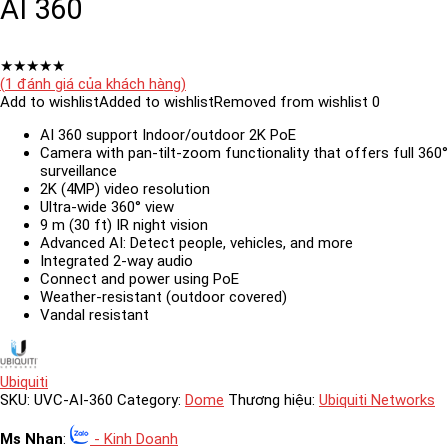
AI 360
★
★
★
★
★
(
1
đánh giá của khách hàng)
Add to wishlist
Added to wishlist
Removed from wishlist
0
AI 360 support Indoor/outdoor 2K PoE
Camera with pan-tilt-zoom functionality that offers full 360°
surveillance
2K (4MP) video resolution
Ultra-wide 360° view
9 m (30 ft) IR night vision
Advanced AI: Detect people, vehicles, and more
Integrated 2-way audio
Connect and power using PoE
Weather-resistant (outdoor covered)
Vandal resistant
Ubiquiti
SKU:
UVC-AI-360
Category:
Dome
Thương hiệu:
Ubiquiti Networks
Ms Nhan
:
- Kinh Doanh