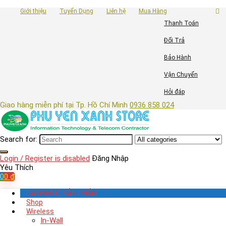
Giới thiệu
Tuyển Dụng
Liên hệ
Mua Hàng
Thanh Toán
Đổi Trả
Bảo Hành
Vận Chuyển
Hỏi đáp
Giao hàng miễn phí tại Tp. Hồ Chí Minh
0936 858 024
Search for:
Login / Register is disabled
Đăng Nhập
Yêu Thích
0
0
₫
DANH MỤC SẢN PHẨM
Shop
Wireless
In-Wall