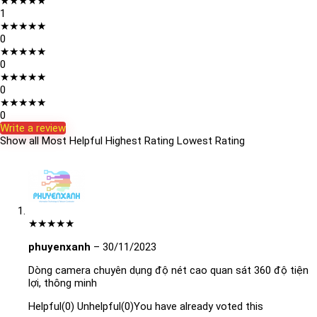
★
★
★
★
★
1
★
★
★
★
★
0
★
★
★
★
★
0
★
★
★
★
★
0
★
★
★
★
★
0
Write a review
Show all
Most Helpful
Highest Rating
Lowest Rating
★
★
★
★
★
phuyenxanh
–
30/11/2023
Dòng camera chuyên dụng độ nét cao quan sát 360 độ tiện
lợi, thông minh
Helpful
(
0
)
Unhelpful
(
0
)
You have already voted this