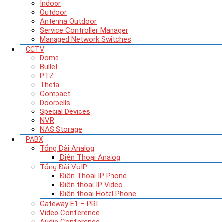
Indoor
Outdoor
Antenna Outdoor
Service Controller Manager
Managed Network Switches
CCTV
Dome
Bullet
PTZ
Theta
Compact
Doorbells
Special Devices
NVR
NAS Storage
PABX
Tổng Đài Analog
Điện Thoại Analog
Tổng Đài VoIP
Điện Thoại IP Phone
Điện thoại IP Video
Điện thoại Hotel Phone
Gateway E1 – PRI
Video Conference
Audio Conference