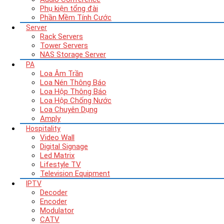
Phụ kiện tổng đài
Phần Mềm Tính Cước
Server
Rack Servers
Tower Servers
NAS Storage Server
PA
Loa Âm Trần
Loa Nén Thông Báo
Loa Hộp Thông Báo
Loa Hộp Chống Nước
Loa Chuyên Dụng
Amply
Hospitality
Video Wall
Digital Signage
Led Matrix
Lifestyle TV
Television Equipment
IPTV
Decoder
Encoder
Modulator
CATV