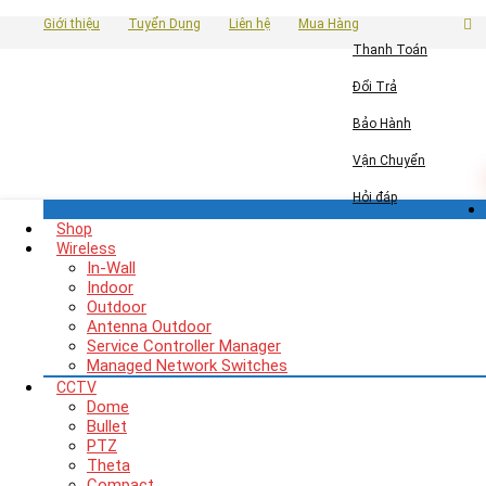
Giới thiệu
Tuyển Dụng
Liên hệ
Mua Hàng
Thanh Toán
Đổi Trả
Bảo Hành
Vận Chuyển
Hỏi đáp
Shop
Wireless
In-Wall
Indoor
Outdoor
Antenna Outdoor
Service Controller Manager
Managed Network Switches
CCTV
Dome
Bullet
PTZ
Theta
Compact