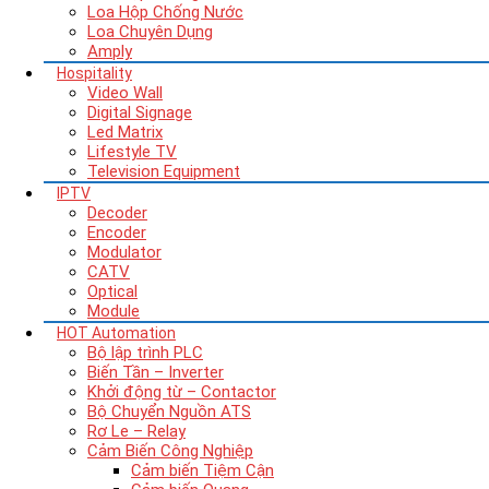
Loa Hộp Chống Nước
Loa Chuyên Dụng
Amply
Hospitality
Video Wall
Digital Signage
Led Matrix
Lifestyle TV
Television Equipment
IPTV
Decoder
Encoder
Modulator
CATV
Optical
Module
HOT
Automation
Bộ lập trình PLC
Biến Tần – Inverter
Khởi động từ – Contactor
Bộ Chuyển Nguồn ATS
Rơ Le – Relay
Cảm Biến Công Nghiệp
Cảm biến Tiệm Cận