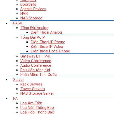
Doorbells
Special Devices
NVR
NAS Storage
PABX
Tổng Đài Analog
Điện Thoại Analog
Tổng Đài VoIP
Điện Thoại IP Phone
Điện thoại IP Video
Điện thoại Hotel Phone
Gateway E1 – PRI
Video Conference
Audio Conference
Phụ kiện tổng đài
Phần Mềm Tính Cước
Server
Rack Servers
Tower Servers
NAS Storage Server
PA
Loa Âm Trần
Loa Nén Thông Báo
Loa Hộp Thông Báo