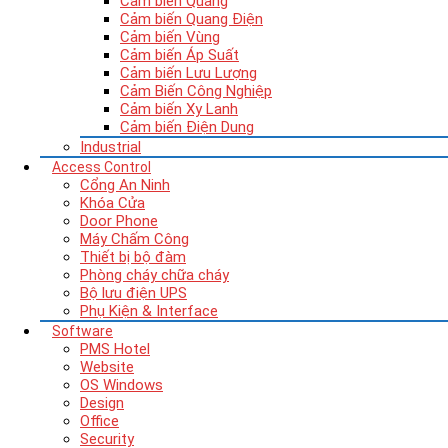
Cảm biến Quang
Cảm biến Quang Điện
Cảm biến Vùng
Cảm biến Áp Suất
Cảm biến Lưu Lượng
Cảm Biến Công Nghiệp
Cảm biến Xy Lanh
Cảm biến Điện Dung
Industrial
Access Control
Cổng An Ninh
Khóa Cửa
Door Phone
Máy Chấm Công
Thiết bị bộ đàm
Phòng cháy chữa cháy
Bộ lưu điện UPS
Phụ Kiện & Interface
Software
PMS Hotel
Website
OS Windows
Design
Office
Security