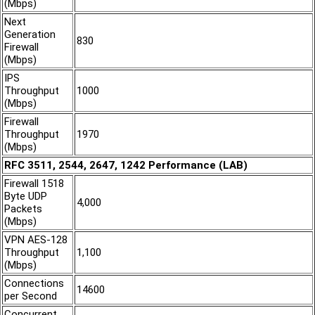
(Mbps)
Next
Generation
830
Firewall
(Mbps)
IPS
Throughput
1000
(Mbps)
Firewall
Throughput
1970
(Mbps)
RFC 3511, 2544, 2647, 1242 Performance (LAB)
Firewall 1518
Byte UDP
4,000
Packets
(Mbps)
VPN AES-128
Throughput
1,100
(Mbps)
Connections
14600
per Second
Concurrent