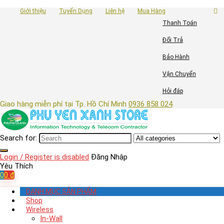
Giới thiệu
Tuyển Dụng
Liên hệ
Mua Hàng
Thanh Toán
Đổi Trả
Bảo Hành
Vận Chuyển
Hỏi đáp
Giao hàng miễn phí tại Tp. Hồ Chí Minh
0936 858 024
Search for:
Login / Register is disabled
Đăng Nhập
Yêu Thích
0
0
₫
DANH MỤC SẢN PHẨM
Shop
Wireless
In-Wall