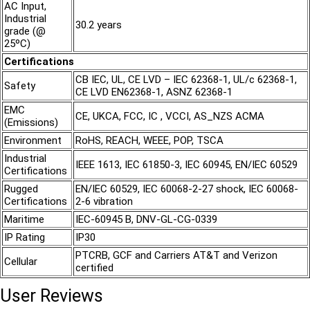
AC Input,
Industrial
30.2 years
grade (@
25ºC)
Certifications
CB IEC, UL, CE LVD – IEC 62368-1, UL/c 62368-1,
Safety
CE LVD EN62368-1, ASNZ 62368-1
EMC
CE, UKCA, FCC, IC , VCCI, AS_NZS ACMA
(Emissions)
Environment
RoHS, REACH, WEEE, POP, TSCA
Industrial
IEEE 1613, IEC 61850-3, IEC 60945, EN/IEC 60529
Certifications
Rugged
EN/IEC 60529, IEC 60068-2-27 shock, IEC 60068-
Certifications
2-6 vibration
Maritime
IEC-60945 B, DNV-GL-CG-0339
IP Rating
IP30
PTCRB, GCF and Carriers AT&T and Verizon
Cellular
certified
User Reviews