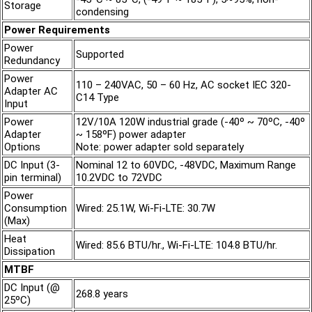
Storage
condensing
Power Requirements
Power
Supported
Redundancy
Power
110 – 240VAC, 50 – 60 Hz, AC socket IEC 320-
Adapter AC
C14 Type
Input
Power
12V/10A 120W industrial grade (-40º ~ 70ºC, -40º
Adapter
~ 158ºF) power adapter
Options
Note: power adapter sold separately
DC Input (3-
Nominal 12 to 60VDC, -48VDC, Maximum Range
pin terminal)
10.2VDC to 72VDC
Power
Consumption
Wired: 25.1W, Wi-Fi-LTE: 30.7W
(Max)
Heat
Wired: 85.6 BTU/hr., Wi-Fi-LTE: 104.8 BTU/hr.
Dissipation
MTBF
DC Input (@
268.8 years
25ºC)