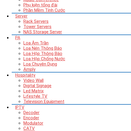
Phụ kiện tổng đài
Phần Mềm Tính Cước
Server
Rack Servers
Tower Servers
NAS Storage Server
PA
Loa Âm Trần
Loa Nén Thông Báo
Loa Hộp Thông Báo
Loa Hộp Chống Nước
Loa Chuyên Dụng
Amply
Hospitality
Video Wall
Digital Signage
Led Matrix
Lifestyle TV
Television Equipment
IPTV
Decoder
Encoder
Modulator
CATV