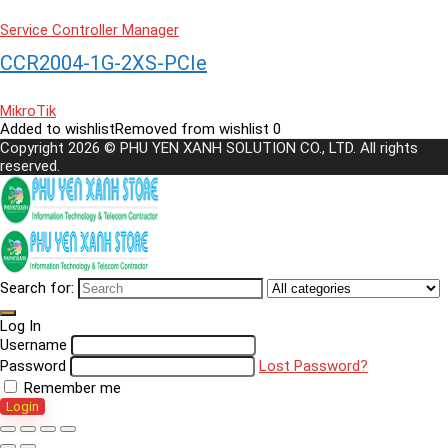
Service Controller Manager
CCR2004-1G-2XS-PCIe
MikroTik
Added to wishlist
Removed from wishlist
0
Copyright 2026 © PHU YEN XANH SOLUTION CO., LTD. All rights
reserved.
Search for:
Log In
Username
Password
Lost Password?
Remember me
Login