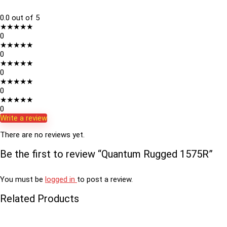
0.0
out of 5
★
★
★
★
★
0
★
★
★
★
★
0
★
★
★
★
★
0
★
★
★
★
★
0
★
★
★
★
★
0
Write a review
There are no reviews yet.
Be the first to review “Quantum Rugged 1575R”
You must be
logged in
to post a review.
Related Products