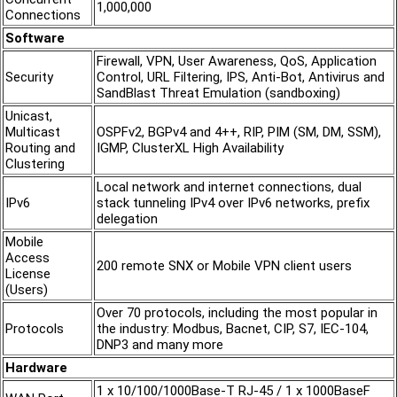
1,000,000
Connections
Software
Firewall, VPN, User Awareness, QoS, Application
Security
Control, URL Filtering, IPS, Anti-Bot, Antivirus and
SandBlast Threat Emulation (sandboxing)
Unicast,
Multicast
OSPFv2, BGPv4 and 4++, RIP, PIM (SM, DM, SSM),
Routing and
IGMP, ClusterXL High Availability
Clustering
Local network and internet connections, dual
IPv6
stack tunneling IPv4 over IPv6 networks, prefix
delegation
Mobile
Access
200 remote SNX or Mobile VPN client users
License
(Users)
Over 70 protocols, including the most popular in
Protocols
the industry: Modbus, Bacnet, CIP, S7, IEC-104,
DNP3 and many more
Hardware
1 x 10/100/1000Base-T RJ-45 / 1 x 1000BaseF