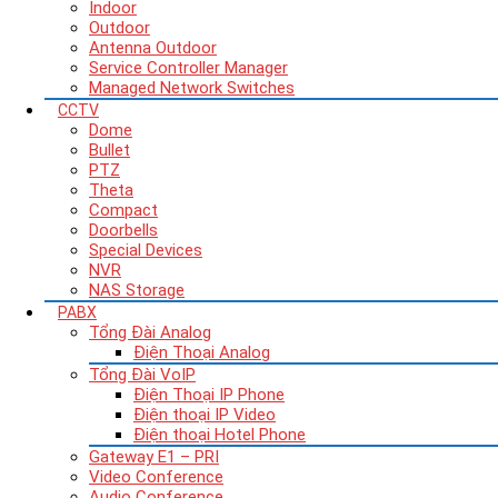
Indoor
Outdoor
Antenna Outdoor
Service Controller Manager
Managed Network Switches
CCTV
Dome
Bullet
PTZ
Theta
Compact
Doorbells
Special Devices
NVR
NAS Storage
PABX
Tổng Đài Analog
Điện Thoại Analog
Tổng Đài VoIP
Điện Thoại IP Phone
Điện thoại IP Video
Điện thoại Hotel Phone
Gateway E1 – PRI
Video Conference
Audio Conference