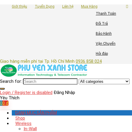
Giới thiệu
Tuyển Dụng
Liên hệ
Mua Hàng
Thanh Toán
Đổi Trả
Bảo Hành
Vận Chuyển
Hỏi đáp
Giao hàng miễn phí tại Tp. Hồ Chí Minh
0936 858 024
Search for:
Login / Register is disabled
Đăng Nhập
Yêu Thích
0
0
₫
DANH MỤC SẢN PHẨM
Shop
Wireless
In-Wall