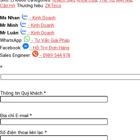
SKU:
LH6800
Categories:
Khách Sạn
,
Khóa Cửa
,
Thẻ Từ
,
Mật Mã
,
Căn Hộ
Thương hiệu:
ZKTeco
Ms Nhan
:
- Kinh Doanh
Mr Minh
:
- Kinh Doanh
Mr Luân
:
- Kinh Doanh
WhatsApp:
- Tư Vấn Giải Pháp
Facebook:
- Hỗ Trợ Đơn Hàng
Sales Engineer:
- 0989 544 978
×
Thông tin Quý khách *
Địa chỉ E-mail *
Số điện thoại liên lạc *