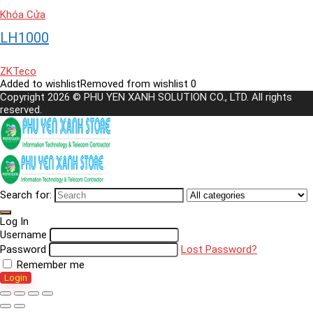
Khóa Cửa
LH1000
ZKTeco
Added to wishlist
Removed from wishlist
0
Copyright 2026 © PHU YEN XANH SOLUTION CO., LTD. All rights
reserved.
Search for:
Log In
Username
Password
Lost Password?
Remember me
Login