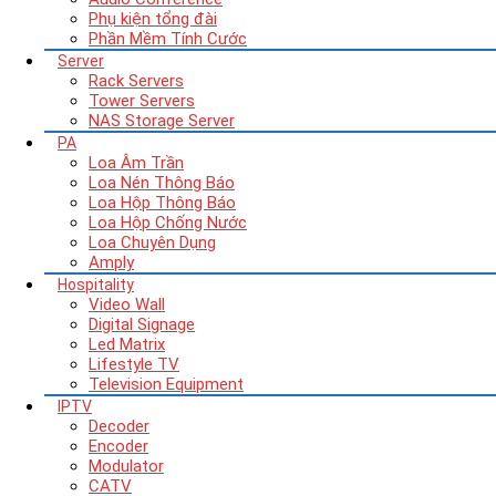
Phụ kiện tổng đài
Phần Mềm Tính Cước
Server
Rack Servers
Tower Servers
NAS Storage Server
PA
Loa Âm Trần
Loa Nén Thông Báo
Loa Hộp Thông Báo
Loa Hộp Chống Nước
Loa Chuyên Dụng
Amply
Hospitality
Video Wall
Digital Signage
Led Matrix
Lifestyle TV
Television Equipment
IPTV
Decoder
Encoder
Modulator
CATV