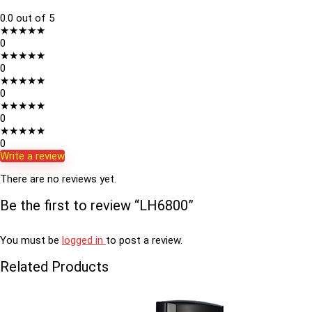
0.0
out of 5
★
★
★
★
★
0
★
★
★
★
★
0
★
★
★
★
★
0
★
★
★
★
★
0
★
★
★
★
★
0
Write a review
There are no reviews yet.
Be the first to review “LH6800”
You must be
logged in
to post a review.
Related Products