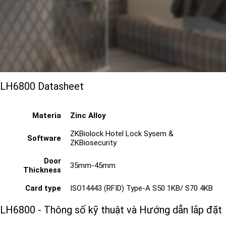
LH6800 Datasheet
Materia
Zinc Alloy
ZKBiolock Hotel Lock Sysem &
Software
ZKBiosecurity
Door
35mm-45mm
Thickness
Card type
ISO14443 (RFID) Type-A S50 1KB/ S70 4KB
LH6800 - Thông số kỹ thuật và Hướng dẫn lắp đặt