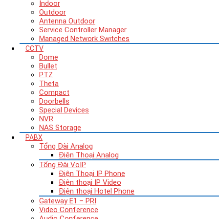
Indoor
Outdoor
Antenna Outdoor
Service Controller Manager
Managed Network Switches
CCTV
Dome
Bullet
PTZ
Theta
Compact
Doorbells
Special Devices
NVR
NAS Storage
PABX
Tổng Đài Analog
Điện Thoại Analog
Tổng Đài VoIP
Điện Thoại IP Phone
Điện thoại IP Video
Điện thoại Hotel Phone
Gateway E1 – PRI
Video Conference
Audio Conference