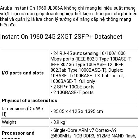
Aruba Instant On 1960 JL806A không chỉ mang lại hiệu suất mạng
vượt trội mà còn giúp doanh nghiệp tiết kiệm thời gian, chi phí triển
khai và quản lý, là lựa chọn lý tưởng để nâng cấp hệ thống mạng
hiện đại.
Instant On 1960 24G 2XGT 2SFP+ Datasheet
• 24 RJ-45 autosensing 10/100/1000
Mbps ports (IEEE 802.3 Type 10BASE-T,
IEEE 802.3u Type 100BASE-TX, IEEE
802.3ab Type 1000BASE-T); Duplex:
I/O ports and slots
10BASE-T/100BASE-TX: half or full;
1000BASE-T: full only
• 2 SFP+ 10GbE ports
• 2 10GBASE-T ports
Physical characteristics
Dimensions (D x W x
• 35.05 x 44.25 x 4.395 cm
H)
Weight
• 3.9 kg
• Single-Core ARM v7 Cortex-A9
Processor and
@800MHz; 1GB DDR3; 512MB NAND flash;
memory