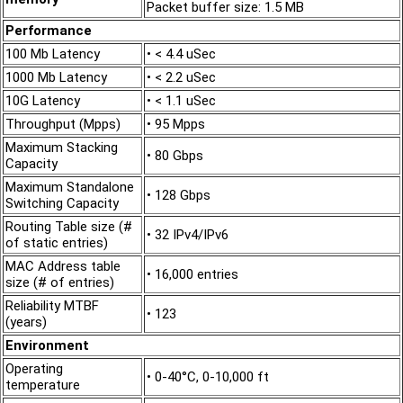
Packet buffer size: 1.5 MB
Performance
100 Mb Latency
• < 4.4 uSec
1000 Mb Latency
• < 2.2 uSec
10G Latency
• < 1.1 uSec
Throughput (Mpps)
• 95 Mpps
Maximum Stacking
• 80 Gbps
Capacity
Maximum Standalone
• 128 Gbps
Switching Capacity
Routing Table size (#
• 32 IPv4/IPv6
of static entries)
MAC Address table
• 16,000 entries
size (# of entries)
Reliability MTBF
• 123
(years)
Environment
Operating
• 0-40°C, 0-10,000 ft
temperature