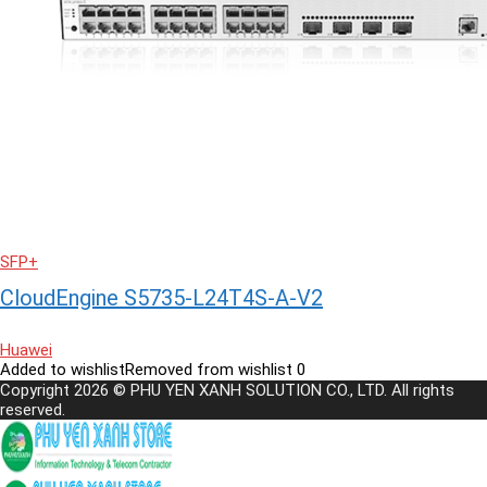
SFP+
CloudEngine S5735-L24T4S-A-V2
Huawei
Added to wishlist
Removed from wishlist
0
Copyright 2026 © PHU YEN XANH SOLUTION CO., LTD. All rights
reserved.