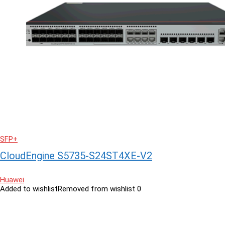
SFP+
CloudEngine S5735-S24ST4XE-V2
Huawei
Added to wishlist
Removed from wishlist
0