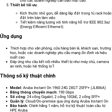
cho các doanh nghiệp cần bảo mật cao.
Thiết kế tối ưu
Kích thước nhỏ gọn, dễ dàng lắp đặt trong tủ rack hoặc
đặt trên bàn làm việc.
Tiết kiệm năng lượng với tính năng hỗ trợ IEEE 802.3az
(Energy Efficient Ethernet).
Ứng dụng
Thích hợp cho văn phòng, cửa hàng bán lẻ, khách sạn, trường
học, hoặc các doanh nghiệp yêu cầu mạng ổn định và hiệu
suất cao.
Đáp ứng nhu cầu kết nối nhiều thiết bị như máy chủ, camera
an ninh, hoặc hệ thống IoT.
Thông số kỹ thuật chính
Model:
Aruba Instant On 1960 24G 2XGT 2SFP+ (JL806A)
Băng thông chuyển mạch:
190 Gbps
Số cổng:
24 cổng Gigabit, 2 cổng 10GbE, 2 cổng SFP+
Quản lý:
Cloud/On-premise qua ứng dụng Aruba Instant On
Bảo hành:
Chính hãng 1 năm, hỗ trợ kỹ thuật toàn cầu từ
HPE Aruba.