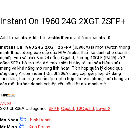
Instant On 1960 24G 2XGT 2SFP+
Add to wishlist
Added to wishlist
Removed from wishlist
0
Instant On 1960 24G 2XGT 2SFP+
(JL806A) là một switch thông
minh thuộc dòng cao cấp của HPE Aruba, thiết kế dành cho doanh
nghiệp vừa và nhỏ. Với 24 cổng Gigabit, 2 cổng 10GbE (RJ45) và 2
cổng SFP+ hỗ trợ tốc độ cao, thiết bị này tối ưu hóa hiệu suất
mạng và khả năng mở rộng linh hoạt. Tích hợp quản lý cloud qua
ứng dụng Aruba Instant On, JL806A cung cấp giải pháp dễ dàng
triển khai, bảo mật và ổn định, phù hợp cho văn phòng, cửa hàng và
các môi trường doanh nghiệp yêu cầu kết nối mạnh mẽ.
Aruba
SKU:
JL806A
Categories:
SFP+
,
Gigabit
,
10Gigabit
,
Layer 2
Ms Nhan
:
- Kinh Doanh
Mr Minh
:
- Kinh Doanh