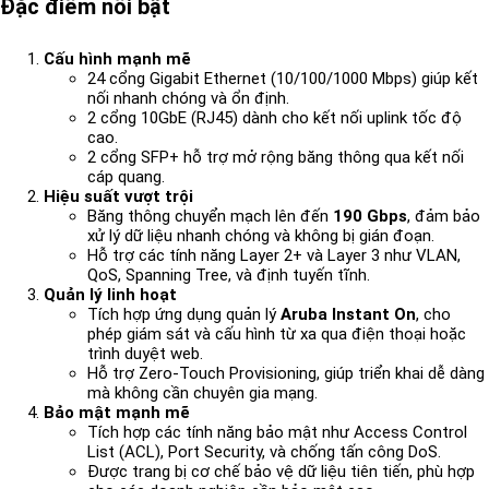
Đặc điểm nổi bật
Cấu hình mạnh mẽ
24 cổng Gigabit Ethernet (10/100/1000 Mbps) giúp kết
nối nhanh chóng và ổn định.
2 cổng 10GbE (RJ45) dành cho kết nối uplink tốc độ
cao.
2 cổng SFP+ hỗ trợ mở rộng băng thông qua kết nối
cáp quang.
Hiệu suất vượt trội
Băng thông chuyển mạch lên đến
190 Gbps
, đảm bảo
xử lý dữ liệu nhanh chóng và không bị gián đoạn.
Hỗ trợ các tính năng Layer 2+ và Layer 3 như VLAN,
QoS, Spanning Tree, và định tuyến tĩnh.
Quản lý linh hoạt
Tích hợp ứng dụng quản lý
Aruba Instant On
, cho
phép giám sát và cấu hình từ xa qua điện thoại hoặc
trình duyệt web.
Hỗ trợ Zero-Touch Provisioning, giúp triển khai dễ dàng
mà không cần chuyên gia mạng.
Bảo mật mạnh mẽ
Tích hợp các tính năng bảo mật như Access Control
List (ACL), Port Security, và chống tấn công DoS.
Được trang bị cơ chế bảo vệ dữ liệu tiên tiến, phù hợp