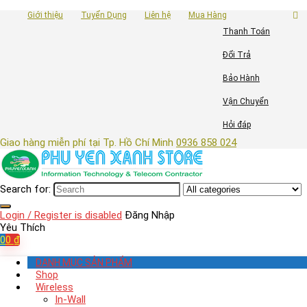
Giới thiệu
Tuyển Dụng
Liên hệ
Mua Hàng
Thanh Toán
Đổi Trả
Bảo Hành
Vận Chuyển
Hỏi đáp
Giao hàng miễn phí tại Tp. Hồ Chí Minh
0936 858 024
Search for:
Login / Register is disabled
Đăng Nhập
Yêu Thích
0
0
₫
DANH MỤC SẢN PHẨM
Shop
Wireless
In-Wall