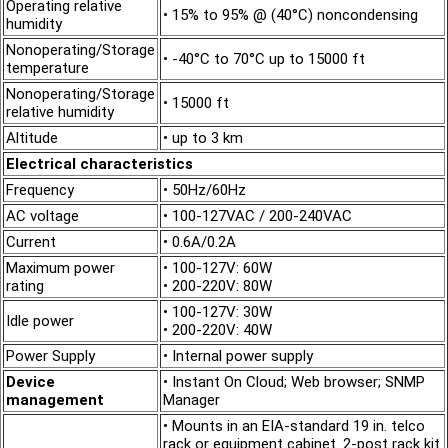
Operating relative
• 15% to 95% @ (40°C) noncondensing
humidity
Nonoperating/Storage
• -40°C to 70°C up to 15000 ft
temperature
Nonoperating/Storage
• 15000 ft
relative humidity
Altitude
• up to 3 km
Electrical characteristics
Frequency
• 50Hz/60Hz
AC voltage
• 100-127VAC / 200-240VAC
Current
• 0.6A/0.2A
Maximum power
• 100-127V: 60W
rating
• 200-220V: 80W
• 100-127V: 30W
Idle power
• 200-220V: 40W
Power Supply
• Internal power supply
Device
• Instant On Cloud; Web browser; SNMP
management
Manager
• Mounts in an EIA-standard 19 in. telco
rack or equipment cabinet. 2-post rack kit