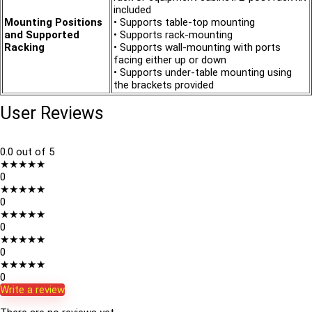
included
Mounting Positions
• Supports table-top mounting
and Supported
• Supports rack-mounting
Racking
• Supports wall-mounting with ports
facing either up or down
• Supports under-table mounting using
the brackets provided
User Reviews
0.0
out of 5
★
★
★
★
★
0
★
★
★
★
★
0
★
★
★
★
★
0
★
★
★
★
★
0
★
★
★
★
★
0
Write a review