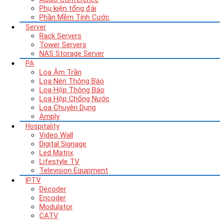
Phụ kiện tổng đài
Phần Mềm Tính Cước
Server
Rack Servers
Tower Servers
NAS Storage Server
PA
Loa Âm Trần
Loa Nén Thông Báo
Loa Hộp Thông Báo
Loa Hộp Chống Nước
Loa Chuyên Dụng
Amply
Hospitality
Video Wall
Digital Signage
Led Matrix
Lifestyle TV
Television Equipment
IPTV
Decoder
Encoder
Modulator
CATV