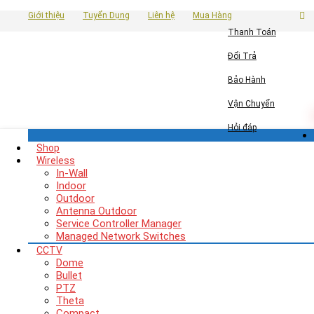
Giới thiệu
Tuyển Dụng
Liên hệ
Mua Hàng
Thanh Toán
Đổi Trả
Bảo Hành
Vận Chuyển
Hỏi đáp
Shop
Wireless
In-Wall
Indoor
Outdoor
Antenna Outdoor
Service Controller Manager
Managed Network Switches
CCTV
Dome
Bullet
PTZ
Theta
Compact