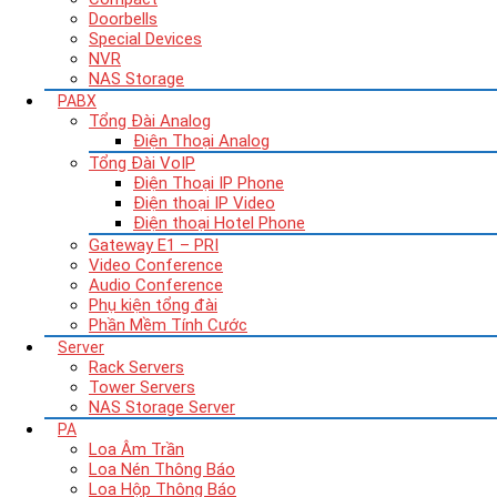
Doorbells
Special Devices
NVR
NAS Storage
PABX
Tổng Đài Analog
Điện Thoại Analog
Tổng Đài VoIP
Điện Thoại IP Phone
Điện thoại IP Video
Điện thoại Hotel Phone
Gateway E1 – PRI
Video Conference
Audio Conference
Phụ kiện tổng đài
Phần Mềm Tính Cước
Server
Rack Servers
Tower Servers
NAS Storage Server
PA
Loa Âm Trần
Loa Nén Thông Báo
Loa Hộp Thông Báo