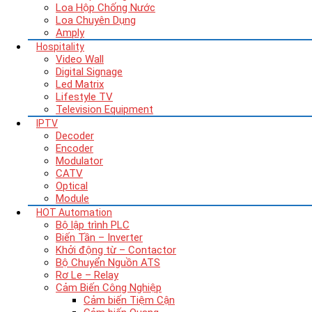
Loa Hộp Chống Nước
Loa Chuyên Dụng
Amply
Hospitality
Video Wall
Digital Signage
Led Matrix
Lifestyle TV
Television Equipment
IPTV
Decoder
Encoder
Modulator
CATV
Optical
Module
HOT
Automation
Bộ lập trình PLC
Biến Tần – Inverter
Khởi động từ – Contactor
Bộ Chuyển Nguồn ATS
Rơ Le – Relay
Cảm Biến Công Nghiệp
Cảm biến Tiệm Cận