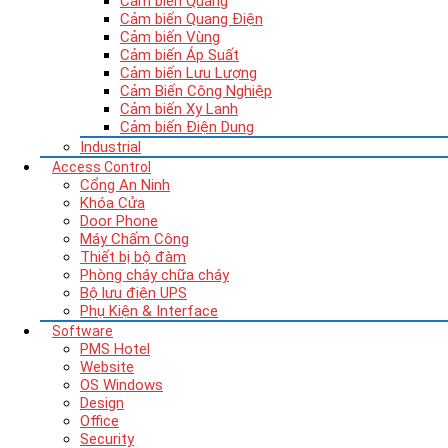
Cảm biến Quang
Cảm biến Quang Điện
Cảm biến Vùng
Cảm biến Áp Suất
Cảm biến Lưu Lượng
Cảm Biến Công Nghiệp
Cảm biến Xy Lanh
Cảm biến Điện Dung
Industrial
Access Control
Cổng An Ninh
Khóa Cửa
Door Phone
Máy Chấm Công
Thiết bị bộ đàm
Phòng cháy chữa cháy
Bộ lưu điện UPS
Phụ Kiện & Interface
Software
PMS Hotel
Website
OS Windows
Design
Office
Security