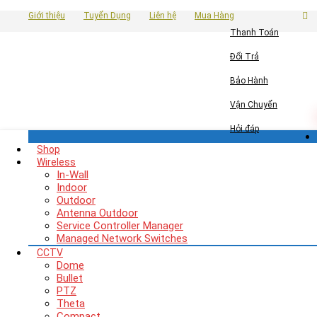
Giới thiệu
Tuyển Dụng
Liên hệ
Mua Hàng
Thanh Toán
Đổi Trả
Bảo Hành
Vận Chuyển
Hỏi đáp
Shop
Wireless
In-Wall
Indoor
Outdoor
Antenna Outdoor
Service Controller Manager
Managed Network Switches
CCTV
Dome
Bullet
PTZ
Theta
Compact