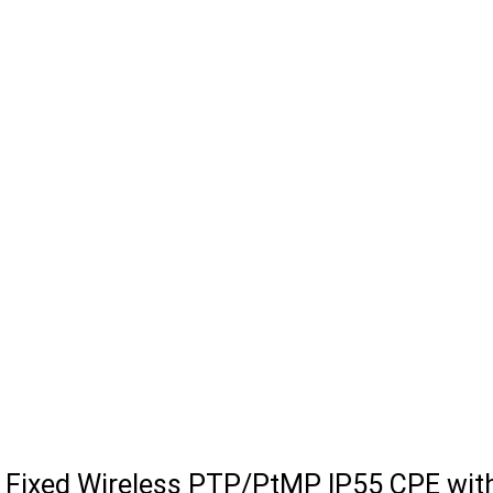
 Fixed Wireless PTP/PtMP IP55 CPE wit