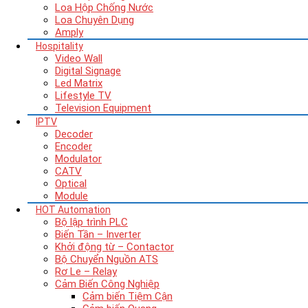
Loa Hộp Chống Nước
Loa Chuyên Dụng
Amply
Hospitality
Video Wall
Digital Signage
Led Matrix
Lifestyle TV
Television Equipment
IPTV
Decoder
Encoder
Modulator
CATV
Optical
Module
HOT
Automation
Bộ lập trình PLC
Biến Tần – Inverter
Khởi động từ – Contactor
Bộ Chuyển Nguồn ATS
Rơ Le – Relay
Cảm Biến Công Nghiệp
Cảm biến Tiệm Cận