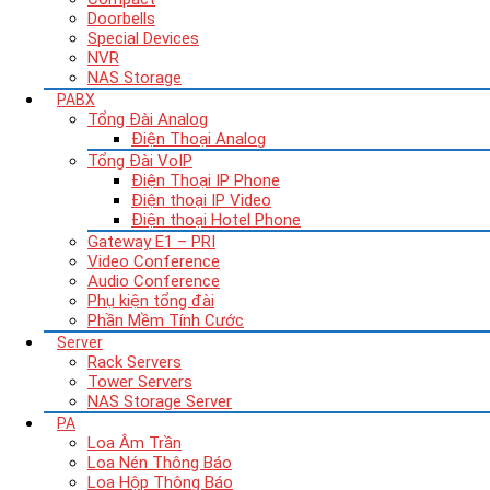
Doorbells
Special Devices
NVR
NAS Storage
PABX
Tổng Đài Analog
Điện Thoại Analog
Tổng Đài VoIP
Điện Thoại IP Phone
Điện thoại IP Video
Điện thoại Hotel Phone
Gateway E1 – PRI
Video Conference
Audio Conference
Phụ kiện tổng đài
Phần Mềm Tính Cước
Server
Rack Servers
Tower Servers
NAS Storage Server
PA
Loa Âm Trần
Loa Nén Thông Báo
Loa Hộp Thông Báo