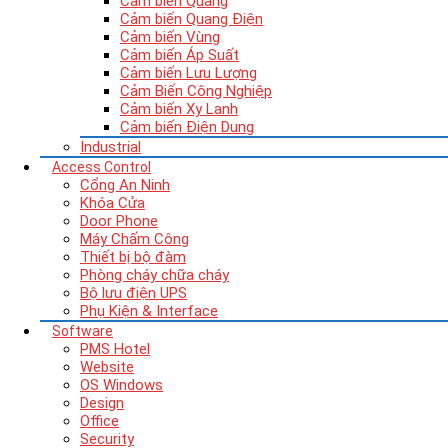
Cảm biến Quang
Cảm biến Quang Điện
Cảm biến Vùng
Cảm biến Áp Suất
Cảm biến Lưu Lượng
Cảm Biến Công Nghiệp
Cảm biến Xy Lanh
Cảm biến Điện Dung
Industrial
Access Control
Cổng An Ninh
Khóa Cửa
Door Phone
Máy Chấm Công
Thiết bị bộ đàm
Phòng cháy chữa cháy
Bộ lưu điện UPS
Phụ Kiện & Interface
Software
PMS Hotel
Website
OS Windows
Design
Office
Security