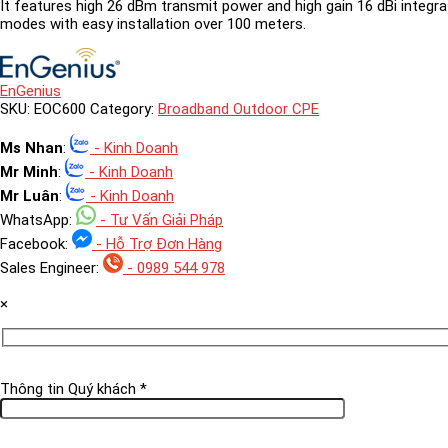
It features high 26 dBm transmit power and high gain 16 dBi integra
modes with easy installation over 100 meters.
EnGenius
SKU:
EOC600
Category:
Broadband Outdoor CPE
Ms Nhan
:
- Kinh Doanh
Mr Minh
:
- Kinh Doanh
Mr Luân
:
- Kinh Doanh
WhatsApp:
- Tư Vấn Giải Pháp
Facebook:
- Hỗ Trợ Đơn Hàng
Sales Engineer:
- 0989 544 978
×
Thông tin Quý khách *