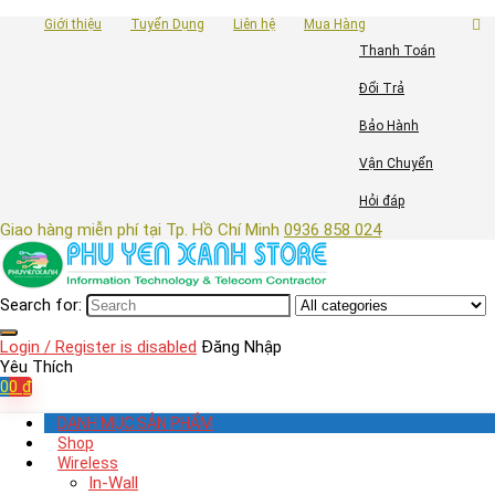
Giới thiệu
Tuyển Dụng
Liên hệ
Mua Hàng
Thanh Toán
Đổi Trả
Bảo Hành
Vận Chuyển
Hỏi đáp
Giao hàng miễn phí tại Tp. Hồ Chí Minh
0936 858 024
Search for:
Login / Register is disabled
Đăng Nhập
Yêu Thích
0
0
₫
DANH MỤC SẢN PHẨM
Shop
Wireless
In-Wall