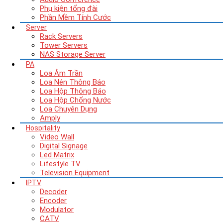
Phụ kiện tổng đài
Phần Mềm Tính Cước
Server
Rack Servers
Tower Servers
NAS Storage Server
PA
Loa Âm Trần
Loa Nén Thông Báo
Loa Hộp Thông Báo
Loa Hộp Chống Nước
Loa Chuyên Dụng
Amply
Hospitality
Video Wall
Digital Signage
Led Matrix
Lifestyle TV
Television Equipment
IPTV
Decoder
Encoder
Modulator
CATV