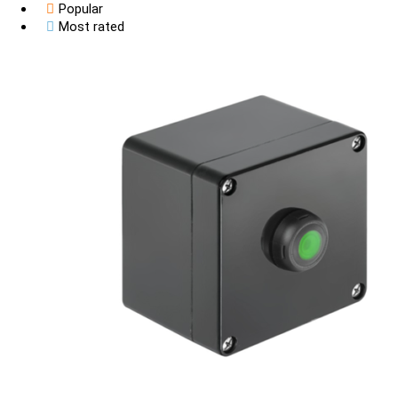
Popular
SC Fiber
Most rated
Serial Console COM
SFP
ST Fiber
Tổ Ong
All categories