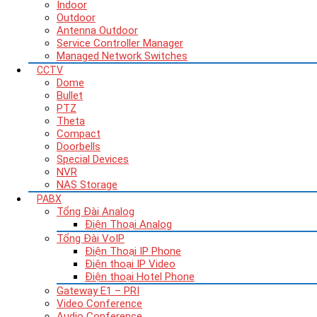
Indoor
Outdoor
Antenna Outdoor
Service Controller Manager
Managed Network Switches
CCTV
Dome
Bullet
PTZ
Theta
Compact
Doorbells
Special Devices
NVR
NAS Storage
PABX
Tổng Đài Analog
Điện Thoại Analog
Tổng Đài VoIP
Điện Thoại IP Phone
Điện thoại IP Video
Điện thoại Hotel Phone
Gateway E1 – PRI
Video Conference
Audio Conference