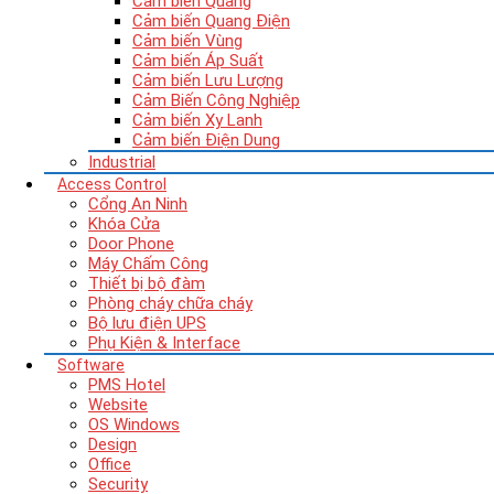
Cảm biến Quang
Cảm biến Quang Điện
Cảm biến Vùng
Cảm biến Áp Suất
Cảm biến Lưu Lượng
Cảm Biến Công Nghiệp
Cảm biến Xy Lanh
Cảm biến Điện Dung
Industrial
Access Control
Cổng An Ninh
Khóa Cửa
Door Phone
Máy Chấm Công
Thiết bị bộ đàm
Phòng cháy chữa cháy
Bộ lưu điện UPS
Phụ Kiện & Interface
Software
PMS Hotel
Website
OS Windows
Design
Office
Security