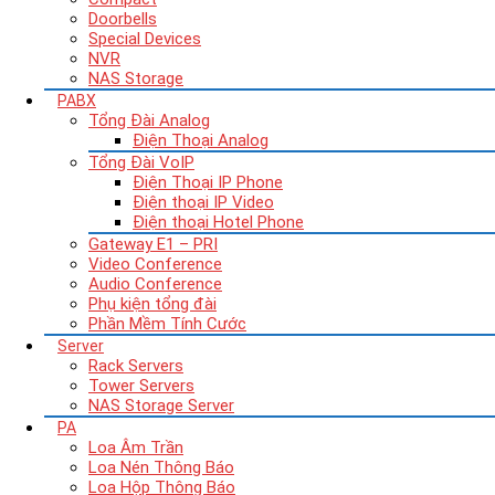
Doorbells
Special Devices
NVR
NAS Storage
PABX
Tổng Đài Analog
Điện Thoại Analog
Tổng Đài VoIP
Điện Thoại IP Phone
Điện thoại IP Video
Điện thoại Hotel Phone
Gateway E1 – PRI
Video Conference
Audio Conference
Phụ kiện tổng đài
Phần Mềm Tính Cước
Server
Rack Servers
Tower Servers
NAS Storage Server
PA
Loa Âm Trần
Loa Nén Thông Báo
Loa Hộp Thông Báo