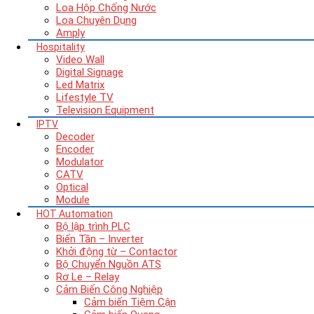
Loa Hộp Chống Nước
Loa Chuyên Dụng
Amply
Hospitality
Video Wall
Digital Signage
Led Matrix
Lifestyle TV
Television Equipment
IPTV
Decoder
Encoder
Modulator
CATV
Optical
Module
HOT
Automation
Bộ lập trình PLC
Biến Tần – Inverter
Khởi động từ – Contactor
Bộ Chuyển Nguồn ATS
Rơ Le – Relay
Cảm Biến Công Nghiệp
Cảm biến Tiệm Cận