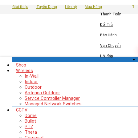
Giới thiệu
Tuyển Dụng
Liên hệ
Mua Hàng
Thanh Toán
Đổi Trả
Bảo Hành
Vận Chuyển
Hỏi đáp
Shop
Wireless
In-Wall
Indoor
Outdoor
Antenna Outdoor
Service Controller Manager
Managed Network Switches
CCTV
Dome
Bullet
PTZ
Theta
Compact