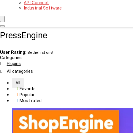
API Connect
Industrial Software
PressEngine
User Rating:
Be the first one!
Categories
Plugins
All categories
All
Favorite
Popular
Most rated