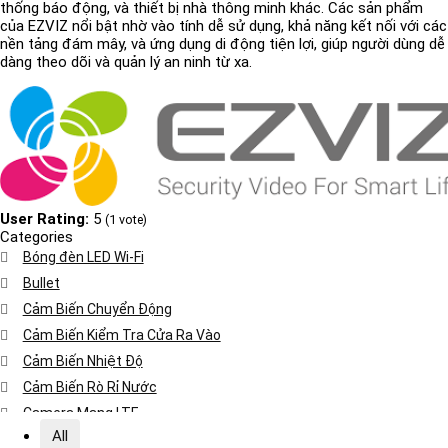
thống báo động, và thiết bị nhà thông minh khác. Các sản phẩm
của EZVIZ nổi bật nhờ vào tính dễ sử dụng, khả năng kết nối với các
nền tảng đám mây, và ứng dụng di động tiện lợi, giúp người dùng dễ
dàng theo dõi và quản lý an ninh từ xa.
User Rating:
5
(
1
vote)
Categories
Bóng đèn LED Wi-Fi
Bullet
Cảm Biến Chuyển Động
Cảm Biến Kiểm Tra Cửa Ra Vào
Cảm Biến Nhiệt Độ
Cảm Biến Rò Rỉ Nước
Camera Mạng LTE
All
Camera Wi-Fi Indoor