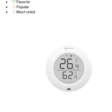
Favorite
Camera Wi-Fi Outdoor
Popular
Căn Hộ
Most rated
Cho Bé
Chuông Cửa Thông Minh
Còi Báo Động Thông Minh
Compact
Đèn Tường
Độ ẩm
Dome
Door Phone
Face ID
Home Gateway
Khách Sạn
Khóa Cửa
Mật Mã
Máy Hút Bụi Lau Nhà Cầm Tay
Máy lọc không khí