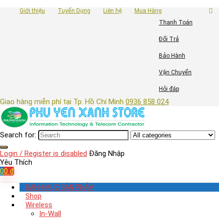
Giới thiệu
Tuyển Dụng
Liên hệ
Mua Hàng
Thanh Toán
Đổi Trả
Bảo Hành
Vận Chuyển
Hỏi đáp
Giao hàng miễn phí tại Tp. Hồ Chí Minh
0936 858 024
Search for:
Login / Register is disabled
Đăng Nhập
Yêu Thích
0
0
₫
DANH MỤC SẢN PHẨM
Shop
Wireless
In-Wall