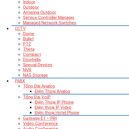
Indoor
Outdoor
Antenna Outdoor
Service Controller Manager
Managed Network Switches
CCTV
Dome
Bullet
PTZ
Theta
Compact
Doorbells
Special Devices
NVR
NAS Storage
PABX
Tổng Đài Analog
Điện Thoại Analog
Tổng Đài VoIP
Điện Thoại IP Phone
Điện thoại IP Video
Điện thoại Hotel Phone
Gateway E1 – PRI
Video Conference
Audio Conference