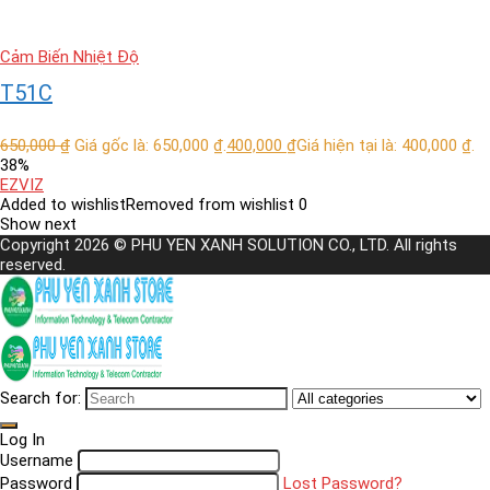
Nút Bấm Thông Minh
Ổ Cắm Thông Minh
Cảm Biến Nhiệt Độ
Phụ kiên cho Camera
T51C
Phụ Kiện Robot Hút Bụi
Pin Sạc
650,000
₫
Giá gốc là: 650,000 ₫.
400,000
₫
Giá hiện tại là: 400,000 ₫.
PoE
38%
PTZ
EZVIZ
Added to wishlist
Removed from wishlist
0
Robot Quét Dọn
Show next
Solar
Copyright 2026 © PHU YEN XANH SOLUTION CO., LTD. All rights
reserved.
Thẻ Từ
Vân Tay
Wi-Fi Mesh
All categories
Search for:
Log In
Username
Password
Lost Password?