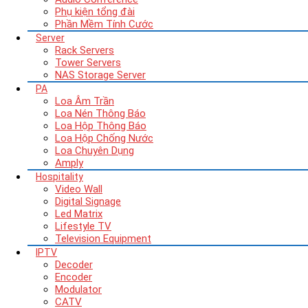
Phụ kiện tổng đài
Phần Mềm Tính Cước
Server
Rack Servers
Tower Servers
NAS Storage Server
PA
Loa Âm Trần
Loa Nén Thông Báo
Loa Hộp Thông Báo
Loa Hộp Chống Nước
Loa Chuyên Dụng
Amply
Hospitality
Video Wall
Digital Signage
Led Matrix
Lifestyle TV
Television Equipment
IPTV
Decoder
Encoder
Modulator
CATV