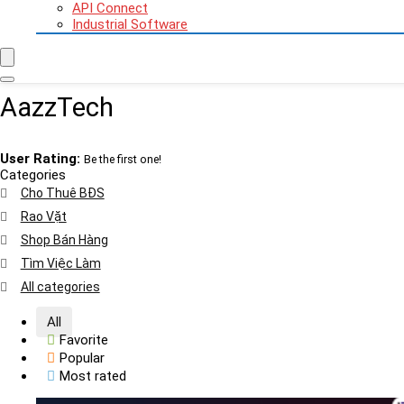
API Connect
Industrial Software
AazzTech
User Rating:
Be the first one!
Categories
Cho Thuê BĐS
Rao Vặt
Shop Bán Hàng
Tìm Việc Làm
All categories
All
Favorite
Popular
Most rated