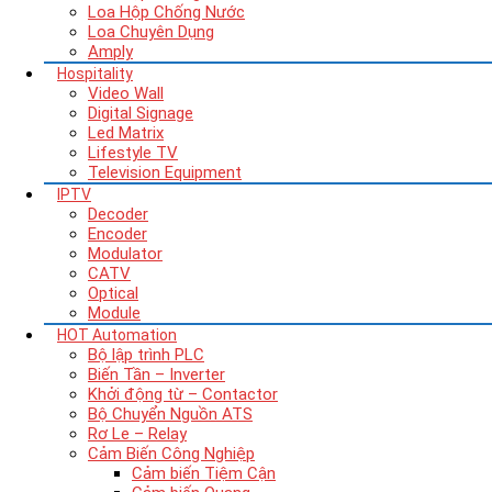
Loa Hộp Chống Nước
Loa Chuyên Dụng
Amply
Hospitality
Video Wall
Digital Signage
Led Matrix
Lifestyle TV
Television Equipment
IPTV
Decoder
Encoder
Modulator
CATV
Optical
Module
HOT
Automation
Bộ lập trình PLC
Biến Tần – Inverter
Khởi động từ – Contactor
Bộ Chuyển Nguồn ATS
Rơ Le – Relay
Cảm Biến Công Nghiệp
Cảm biến Tiệm Cận