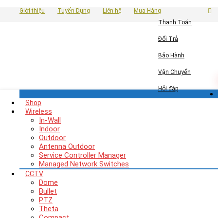
Giới thiệu
Tuyển Dụng
Liên hệ
Mua Hàng
Thanh Toán
Đổi Trả
Bảo Hành
Vận Chuyển
Hỏi đáp
Shop
Wireless
In-Wall
Indoor
Outdoor
Antenna Outdoor
Service Controller Manager
Managed Network Switches
CCTV
Dome
Bullet
PTZ
Theta
Compact