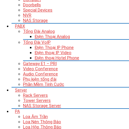
Doorbells
Special Devices
NVR
NAS Storage
PABX
Tổng Đài Analog
Điện Thoại Analog
Tổng Đài VoIP
Điện Thoại IP Phone
Điện thoại IP Video
Điện thoại Hotel Phone
Gateway E1 – PRI
Video Conference
Audio Conference
Phụ kiện tổng đài
Phần Mềm Tính Cước
Server
Rack Servers
Tower Servers
NAS Storage Server
PA
Loa Âm Trần
Loa Nén Thông Báo
Loa Hộp Thông Báo