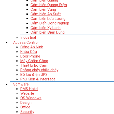
Cảm biến Quang
Cảm biến Quang Điện
Cảm biến Vùng
Cảm biến Áp Suất
Cảm biến Lưu Lượng
Cảm Biến Công Nghiệp
Cảm biến Xy Lanh
Cảm biến Điện Dung
Industrial
Access Control
Cổng An Ninh
Khóa Cửa
Door Phone
Máy Chấm Công
Thiết bị bộ đàm
Phòng cháy chữa cháy
Bộ lưu điện UPS
Phụ Kiện & Interface
Software
PMS Hotel
Website
OS Windows
Design
Office
Security